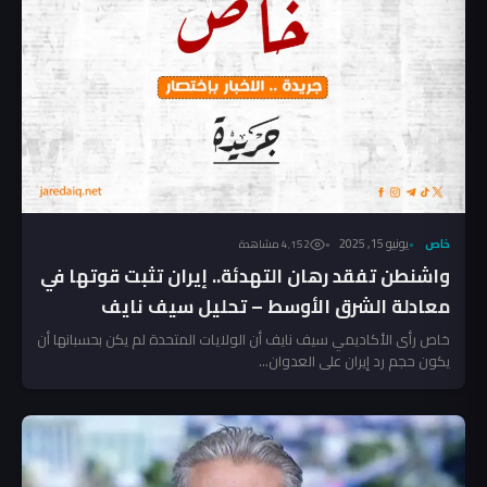
خاص
يونيو 15, 2025
4٬152 مشاهدة
واشنطن تفقد رهان التهدئة.. إيران تثبت قوتها في
معادلة الشرق الأوسط – تحليل سيف نايف
خاص رأى الأكاديمي سيف نايف أن الولايات المتحدة لم يكن بحسبانها أن
يكون حجم رد إيران على العدوان...