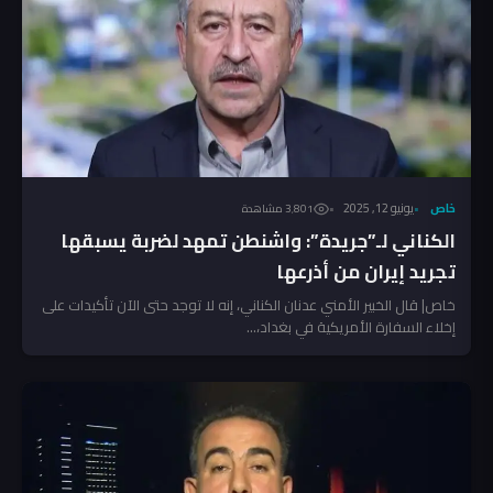
خاص
يونيو 12, 2025
3٬801 مشاهدة
الكناني لـ”جريدة”: واشنطن تمهد لضربة يسبقها
تجريد إيران من أذرعها
خاص| قال الخبير الأمني عدنان الكناني، إنه لا توجد حتى الآن تأكيدات على
إخلاء السفارة الأمريكية في بغداد،...