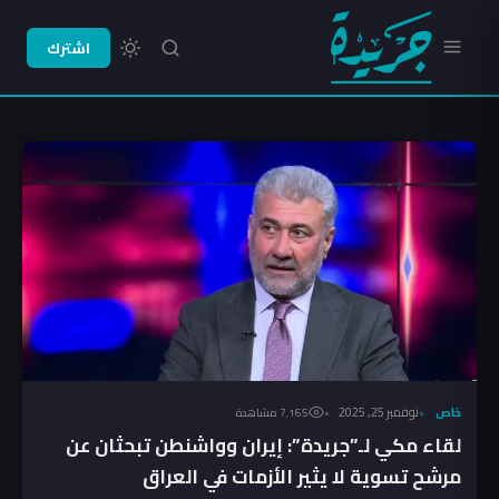
اشترك
خاص
نوفمبر 25, 2025
7٬165 مشاهدة
لقاء مكي لـ”جريدة”: إيران وواشنطن تبحثان عن
مرشح تسوية لا يثير الأزمات في العراق