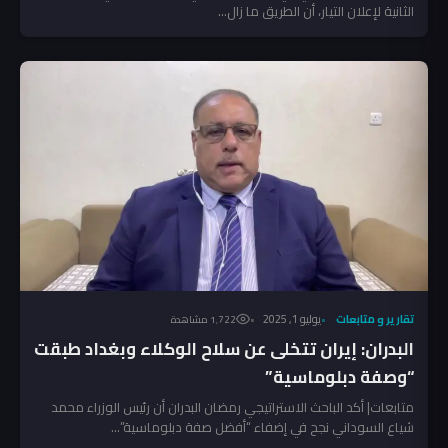
الثانية لإعلان التيار، أن الطريق ما زال...
تقارير و متابعات
يوليو 1, 2025
1٬722 مشاهدة
البدران: إيران تتخلى عن سلاح الوكلاء وبغداد طبقت
“وصفة دبلوماسية”
متابعات| أكد الباحث الاستراتيجي رمضان البدران أن رئيس الوزراء محمد
شياع السوداني نجح في إضفاء “أفضل صفة دبلوماسية”...