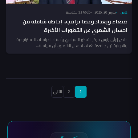
خاص
مارس 20, 2025
2٬579 مشاهدة
صنعاء وبغداد وعصا ترامب.. إحاطة شاملة من
احسان الشمري عن التطورات الأخيرة
خاص | رأى رئيس مركز التفكير السياسي وأستاذ الدراسات الاستراتيجية
والدولية في جامعة بغداد، احسان الشمري، أن سياسة...
تعدد
1
2
التالي
صفحات
المقالات