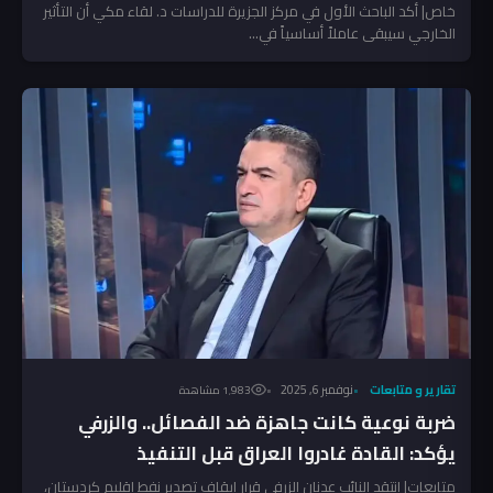
خاص| أكد الباحث الأول في مركز الجزيرة للدراسات د. لقاء مكي أن التأثير
الخارجي سيبقى عاملاً أساسياً في...
تقارير و متابعات
نوفمبر 6, 2025
1٬983 مشاهدة
ضربة نوعية كانت جاهزة ضد الفصائل.. والزرفي
يؤكد: القادة غادروا العراق قبل التنفيذ
متابعات| انتقد النائب عدنان الزرفي قرار إيقاف تصدير نفط إقليم كردستان،