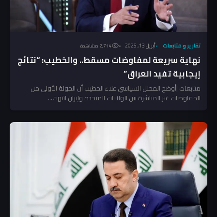
تقارير و متابعات
أبريل 13, 2025
2٬714 مشاهدة
نهاية سريعة لمفاوضات مسقط.. والخطيب: “نتائج
إيجابية تفيد العراق”
متابعات |أوضح المحلل السياسي علاء الخطيب أن الجولة الأولى من
المفاوضات غير المباشرة بين الولايات المتحدة وإيران انتهت...