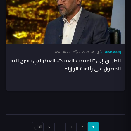
بصمة خاصة
أبريل 28, 2025
4٬007 مشاهدة
الطريق إلى “المنصب العتيد”.. العطواني يشرح آلية
الحصول على رئاسة الوزراء
تعدد
1
2
3
…
5
التالي