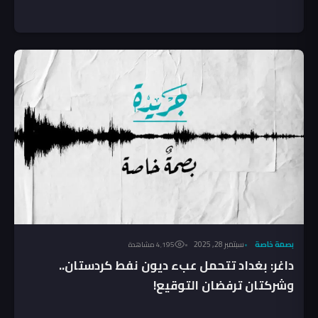
بصمة خاصة
سبتمبر 28, 2025
4٬195 مشاهدة
داغر: بغداد تتحمل عبء ديون نفط كردستان..
وشركتان ترفضان التوقيع!