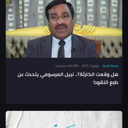
بصمة خاصة
يونيو 3, 2025
4٬805 مشاهدة
هل وقعت الكارثة؟.. نبيل المرسومي يتحدث عن
طبع النقود!