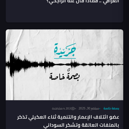
العراقي”.. فماذا قال عنه الراجحي؟
بصمة خاصة
سبتمبر 30, 2025
4٬202 مشاهدة
عضو ائتلاف الإعمار والتنمية ثناء العكيلي تذكر
بالملفات العالقة وتشكر السوداني