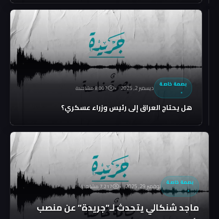
5٬901
مشاهدة
قصف
سجون
داعش
..
من
يريد
بصمة خاصة
ديسمبر 2, 2025
8٬007 مشاهدة
“تفجير”
العراق؟
هل يحتاج العراق إلى رئيس وزراء عسكري؟
بصمة خاصة
نوفمبر 29, 2025
7٬217 مشاهدة
ماجد شنكالي يتحدث لـ”جريدة” عن منصب