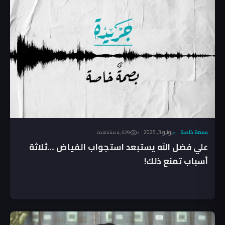
بصمة خاصة
يونيو 3, 2025
4٬329 مشاهدة
علي فضل الله يستبعد استجواب الفياض …ثلاثة
أسباب تمنع ذلك!