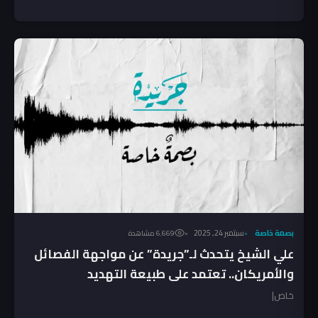
بصمة خاصة
سبتمبر 24, 2025
6٬669 مشاهدة
علي الشيخ يتحدث لـ”جريدة” عن مواجهة الفصائل
والأمريكان.. تعتمد على طبيعة التهديد
خاص|