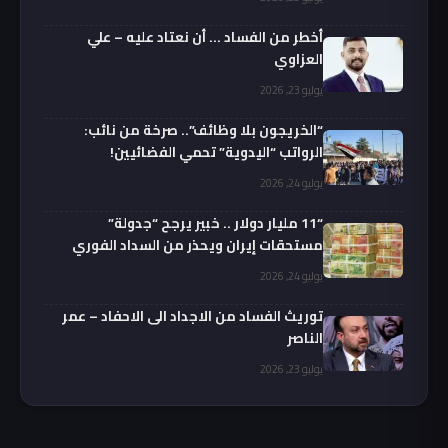
أخطر من الفساد … أن نعتاد عليه – علي
العزاوي
يوليو 23, 2026
“الخريجون بلا وظائف”.. صرخة من نائب:
الرواتب “اليدوية” تحمي الفضائيين!
يوليو 24, 2026
“11 مليار دولار .. خبير يرجح “جدولة”
مستحقات إيران ويحذر من السداد الفوري
يوليو 24, 2026
توريث الفساد من الاجداد الى الاحفاد – عمر
الناصر
يوليو 23, 2026