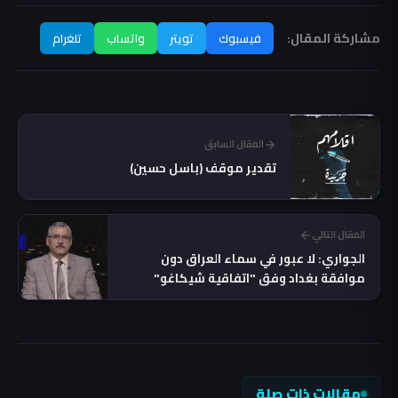
مشاركة المقال:
فيسبوك
تويتر
واتساب
تلغرام
المقال السابق
تقدير موقف (باسل حسين)
المقال التالي
الجواري: لا عبور في سماء العراق دون
موافقة بغداد وفق "اتفاقية شيكاغو"
مقالات ذات صلة