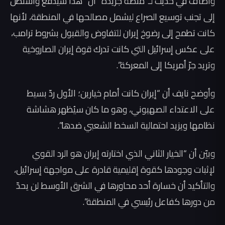
وأضاف في حديث لـ”منصة جريدة” أن “هذا سيدفع واشنطن
إلى تجنب توسيع الصراع ليشمل مصالحها في المنطقة، لأنها
كانت تطمح إلى رضوخ إيران للتفاوض والقبول بشروط ترامب،
على عكس إسرائيل التي كانت تدرك قوة إيران الصاروخية
وتريد جرّ أمريكا إلى المعركة”.
وأوضح نايف أن “إيران كانت أمام خيارين؛ الأول ردّ بسيط
على الاعتداء الصهيوني، وهو ما كان سيُظهر هشاشة
نظامها ويزيد احتمالية السخط الشعبي ضدها”.
وبيّن أن “الخيار الثاني الذي اختارته إيران هو الرد القوي
لإثبات وجودها كقوة إقليمية قادرة على مواجهة إسرائيل،
والتأكيد أن خسارة أحد محاورها في الشرق الأوسط لن يحدّ
من دورها كفاعل رئيسي في المنطقة”.