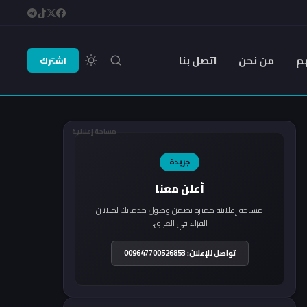
م
من نحن
اتصل بنا
اشترك
مساحة إعلانية
جريدة
أعلن معنا
مساحة إعلانية مميزة تضمن وصول خدماتك لملايين
القراء في العراق.
تواصل للإعلان: 009647700526853