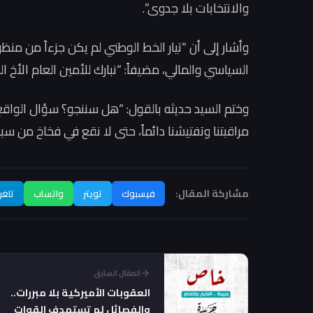
والانتخابات بلا جدوى”.
وأشار إلى أن “تيار الخط الوطني لم يكن جزءاً من منظوم
السياسي والمالي، مضيفاً: “نبارك للأمين العام الأخ 
وختم السيد حديثه بالقول: “هل سننجو؟ سؤال الواقع و
مراقبتنا وتفتيشنا دائماً، حتى لا نقع في فخاخ من سب
مشاركة المقال:
فيسبوك
تويتر
واتساب
تلغر
المقال السابق
العقوبات الأميركية بلا مبررات..
والفصائل لم تستهدف القوات