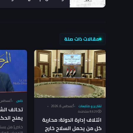
الأجنبية منذ عامين
مقالات ذات صلة
خاص
أغسطس 6, 026
تقارير و متابعات
أغسطس 6, 2026
تحالف الش
8٬625 مشاهدة
يمنح الحك
ائتلاف إدارة الدولة: محاربة
لضرب الفسا
خاص| هل يستط
كل من يحمل السلاح خارج
التحديات المال