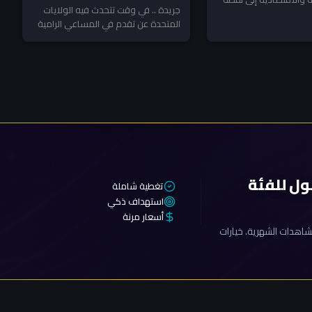
ـ”جريدة”
يهدد أمن الملاحة الإقليمي!
جريدة .. في وقت تتحدث فيه الولايات
صلاح شامل؟ سؤال يفرض
المتحدة عن تقدم في المساعي الرامية
إلى خفض التوتر في منطقة...
ول للفئة
تغطية شاملة
استهداف ذكي
أسعار مرنة
اهدات الشهرية. خيارات