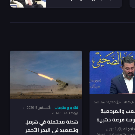
"الصناعة والمعادن"
2
16٬260 مشاهدة
تقارير و متابعات
أغسطس 5, 2026
عب والمرجعية
44٬126 مشاهدة
ومة فرصة ذهبية
هدنة محتملة في هرمز..
د – النائب
يع العراق تحويل
وتصعيد في البحر الأحمر
ية والاقتصادية إلى نقطة