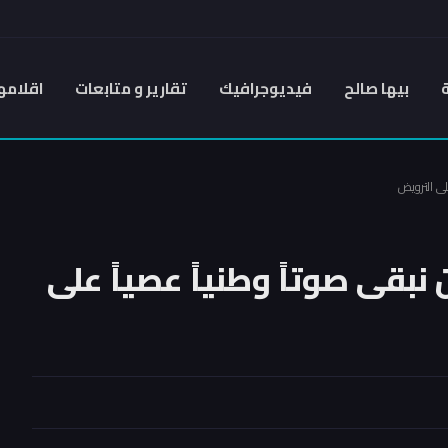
بيها صالح
فيديوجرافيك
تقارير و متابعات
اقلامه
على الترويض
ن نبقى صوتاً وطنياً عصياً على