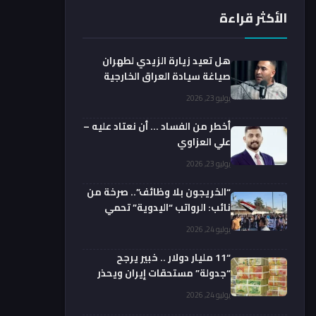
الأكثر قراءة
هل تعيد زيارة الزيدي لطهران
صياغة سيادة العراق الخارجية
فعليا؟.. باحث يوضح
يوليو 23, 2026
أخطر من الفساد … أن نعتاد عليه –
علي العزاوي
يوليو 23, 2026
“الخريجون بلا وظائف”.. صرخة من
نائب: الرواتب “اليدوية” تحمي
الفضائيين!
يوليو 24, 2026
“11 مليار دولار .. خبير يرجح
“جدولة” مستحقات إيران ويحذر
من السداد الفوري
يوليو 24, 2026