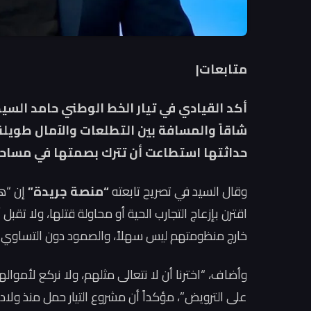
متابعات|
أكد القيادي في تيار الخط الوطني حامد السيد، 
شاقاً والمسافة بين التطلعات والآمال طويلة
حداثتها استطاعت أن تترك بصمتها في مساح
وقال السيد في تصريح تابعته
“منصة جريدة”
إن “هن
اقترن بإزعاج التجارب الحية أو محاولة قتلها، ولا تقبل
خارج منظومتهم ليس سهلاً، والصمود دون التساوي 
وأضاف، “اخترنا أن لا نتعالى مثلهم، ولا نركع لأمواله
على الترويض”، مؤكداً أن مشروع التيار حمل منذ ولادته