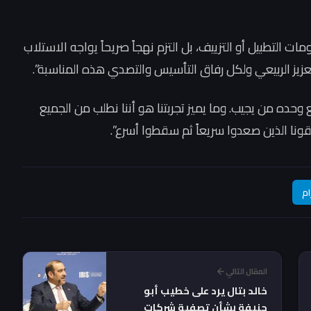
ات التطبيل أو التزييف، بل التزم نهجاً صريحاً يواجه الاستلاب
العزيز الربيعي ولكل رفاق التأسيس والتصدي هذه المناسبة”.
حده من يجيب. وما يميز تجربتنا هو أننا نطلب من الجميع
قونا الذين صعدوا سريعاً ثم سقطوا أسرع”.
ام
المقال التالي
خالد بتال يرد على خطيب أبو
حنيفة بشأن تصفية شركات