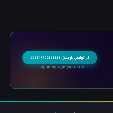
تواصل للإعلان: 009647700526853
اضغط هنا للتواصل مباشرة عبر الواتساب