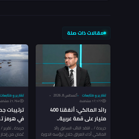
مقالات ذات صلة
تقارير و متابعات
أغسطس 8, 2026
تقارير و متابعات
17٬177 مشاهدة
21٬764 مشاهدة
رائد المالكي: أنفقنا 400
ترتيبات جد
مليار على قمة عربية..
في هرمز تق
وانتهينا ببيانات ضد العراق!
وإيران تربط
جريدة / .. انتقد النائب السابق رائد
جريدة ـ تقرير /
المالكي أداء العراق خلال ترؤسه الدورة
عُمان من إنجا
جديد والتز