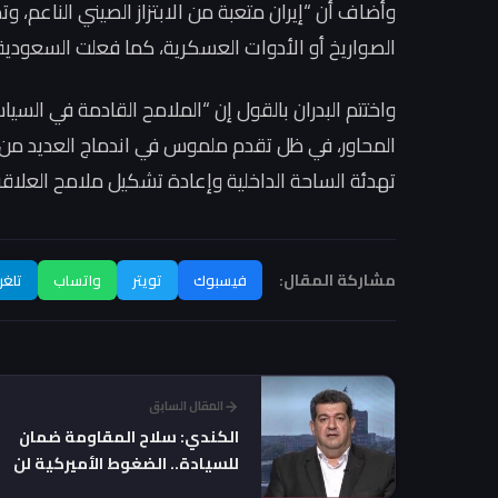
وأضاف أن “إيران متعبة من الابتزاز الصيني الناعم، 
الصواريخ أو الأدوات العسكرية، كما فعلت السعودية ا
واختتم البدران بالقول إن “الملامح القادمة في السيا
المحاور، في ظل تقدم ملموس في اندماج العديد من
تهدئة الساحة الداخلية وإعادة تشكيل ملامح العلاقة
مشاركة المقال:
فيسبوك
تويتر
واتساب
تلغر
المقال السابق
الكندي: سلاح المقاومة ضمان
للسيادة.. الضغوط الأميركية لن
تُسكت الفصائل!