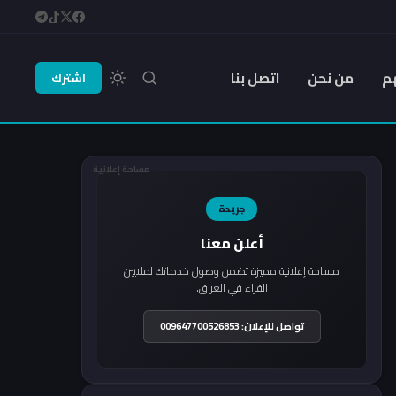
م
من نحن
اتصل بنا
اشترك
مساحة إعلانية
جريدة
أعلن معنا
مساحة إعلانية مميزة تضمن وصول خدماتك لملايين
القراء في العراق.
تواصل للإعلان: 009647700526853