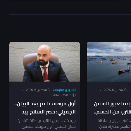
أغسطس 6, 2026
تقارير و متابعات
أغسطس 6, 2026
26٬810 مشاهدة
يدة لعبور السفن
أول موقف داعم بعد البيان..
ترب من الحسم..
الجميلي: حصر السلاح بيد
 التنفيذ بقرار
الدولة خطوة طال انتظارها
 .. تقترب إيران وسلطنة
جريدة / .. سجل النائب عن كتلة “تقدم”،
ز تفاهم مشترك بشأن
سنان الجميلي، أول موقف سياسي
ام أميركي
وترسيخ لهيبة القانون