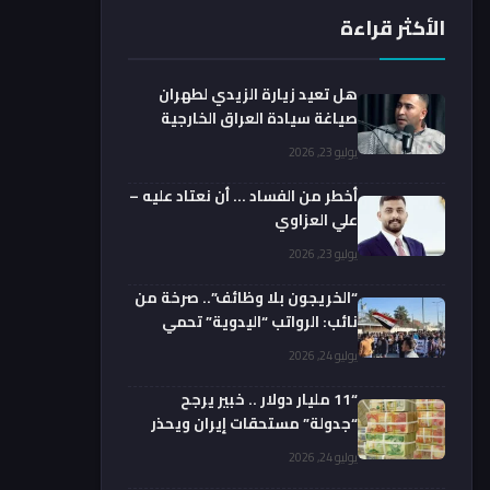
الأكثر قراءة
هل تعيد زيارة الزيدي لطهران
صياغة سيادة العراق الخارجية
فعليا؟.. باحث يوضح
يوليو 23, 2026
أخطر من الفساد … أن نعتاد عليه –
علي العزاوي
يوليو 23, 2026
“الخريجون بلا وظائف”.. صرخة من
نائب: الرواتب “اليدوية” تحمي
الفضائيين!
يوليو 24, 2026
“11 مليار دولار .. خبير يرجح
“جدولة” مستحقات إيران ويحذر
من السداد الفوري
يوليو 24, 2026