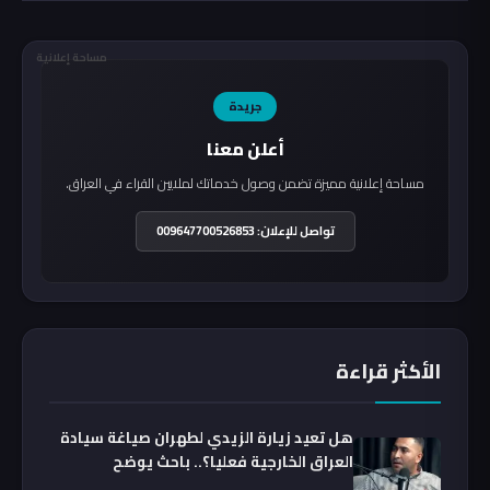
مساحة إعلانية
جريدة
أعلن معنا
مساحة إعلانية مميزة تضمن وصول خدماتك لملايين القراء في العراق.
تواصل للإعلان: 009647700526853
الأكثر قراءة
هل تعيد زيارة الزيدي لطهران صياغة سيادة
العراق الخارجية فعليا؟.. باحث يوضح