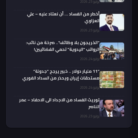
يوليو 23, 2026
أخطر من الفساد … أن نعتاد عليه – علي
العزاوي
يوليو 23, 2026
“الخريجون بلا وظائف”.. صرخة من نائب:
الرواتب “اليدوية” تحمي الفضائيين!
يوليو 24, 2026
“11 مليار دولار .. خبير يرجح “جدولة”
مستحقات إيران ويحذر من السداد الفوري
يوليو 24, 2026
توريث الفساد من الاجداد الى الاحفاد – عمر
الناصر
يوليو 23, 2026