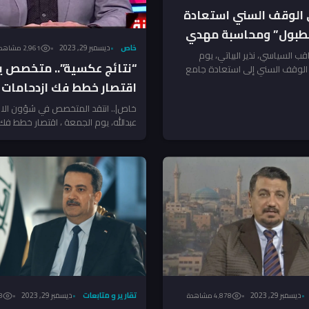
 الوقف السني استعادة
لطبول” ومحاسبة مهدي
خاص
ديسمبر 29, 2023
2٬961 مشاهدة
قب السياسي، نذير البياتي، يوم
“نتائج عكسية”.. متخصص ي
 الوقف السني إلى استعادة جامع
اسبة...
اقتصار خطط فك ازدحامات ب
بناء المجسرات
خاص|.. انتقد المتخصص في شؤون الاق
عبدالله، يوم الجمعة ، اقتصار خطط فك 
المرورية في بغداد...
تقارير و متابعات
ديسمبر 29, 2023
ديسمبر 29, 2023
28
4٬878 مشاهدة