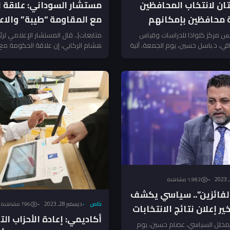
مستشار السوداني: علاقة 
تان لانتخاب المحافظين
مع المقاومة “طيبة” والاع
ثة محافظين بإمكانهم
الأميركية “استهتار”
يقة الثانية
متابعات|.. قال المستشار الإعلامي لرئي
يس مركز كلواذا للدراسات وقياس
هشام الركابي، إن علاقة الحكومة مع
راقي، د.باسل حسين، يوم الجمعة، آلية
المقاومة “طيبة”، والاعتداءات الأميركية
 الجدد،...
1٬982 مشاهدة
الفائزين”.. سياسي يكشف
خاص
ديسمبر 28, 2023
796 مشاهدة
ر إعلان نتائج الانتخابات
أكاديمي: إعادة الأحزاب الت
محلل السياسي، عصام حسين، يوم