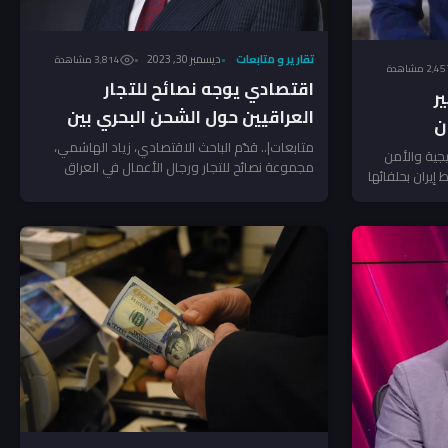
تقارير و متابعات
ديسمبر 30, 2023
3٬814 مشاهدة
2٬4 مشاهدة
اقتصادي يوجه نصائح للتجار
ر
العراقيين حول الشحن البحري بين
ن
آسيا وأوروبا
متابعات|.. قدّم الباحث الاقتصادي، زياد الهاشمي،
جية والأمن
مجموعة نصائح للتجار ورجال الأعمال في العراق
إيران بحلفائها
ودول الخليج فيما يخص سوق...