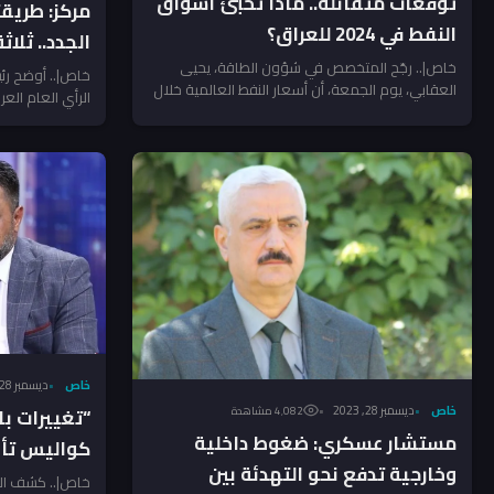
توقعات متفائلة.. ماذا تُخبئ أسواق
مركز: طريق
النفط في 2024 للعراق؟
الجدد.. ثلا
خاص|.. رجّح المتخصص في شؤون الطاقة، يحيى
الفوز بالطر
خاص|.. أوضح رئ
العقابي، يوم الجمعة، أن أسعار النفط العالمية خلال
الرأي العام الع
2024 ستبقي العراق...
انتخاب المحافظين
خاص
ديسمبر 28, 2023
خاص
ديسمبر 28, 2023
4٬082 مشاهدة
“تغييرات ب
مستشار عسكري: ضغوط داخلية
كواليس تأخي
وخارجية تدفع نحو التهدئة بين
خاص|.. كشف ال