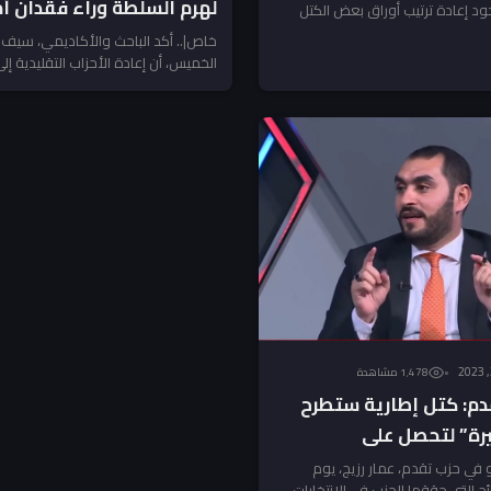
لهرم السلطة وراء فقدان أم
د إعادة ترتيب أوراق بعض الكتل
أخير...
بالانتخابات
خاص|.. أكد الباحث والأكاديمي، سيف 
الخميس، أن إعادة الأحزاب التقليدية إ
سبب رئيسي لفقدان...
1٬478 مشاهدة
م: كتل إطارية ستطرح
يرة” لتحصل على
 هــي؟
في حزب تقدم، عمار رزيج، يوم
ئج التي حققها الحزب في الانتخابات