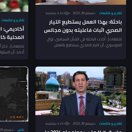
تقارير و متابعات
ديسمبر 30, 2023
3٬243 مشاهدة
تقارير و متابعات
باحثة: بهذا العمل يستطيع التيار
أكاديمي: ا
الصدري اثبات فاعليته بدون مجالس
المحلية كانوا ع
المحافظات
متابعات|.. أكدت الباحثة في الشأن السياسي، نوال
الموسوي، أن التيار الصدري يستطيع بالعمل
متابعات|.. ذكر أ
التطوعي والتكافل الاجتماعي اثبات فاعليته...
أحمد، أن السلوك
مجالس المحافظا
تقارير و متابعات
ديسمبر 30, 2023
3٬151 مشاهدة
خاص
ديسمبر 29, 2023