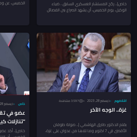
الفصائل والأميركان
الخميس، عن وجو
خاص|.. رجّح المستشار العسكري السابق ، ضياء
والمرشحين وراء ت
الوكيل، يوم الخميس، أن يشهد الصراع بين الفصائل
المسلحة والقوات الأميركية...
اقلامهم
ديسمبر 28, 2023
3٬597 مشاهدة
خاص
ديسمبر 28, 2023
غزة.. الوجه الآخر
عضو في تقد
“تنازلات كب
بقلم الدكتور طارق الهاشمي |.. صولة طوفان
“مغانم”..ما
خاص|.. أكد عضو 
الأقصى في 7 اكتوبر وما تلاها من عدوان على غزة،
الخميس، أن النتا
أشغلت...