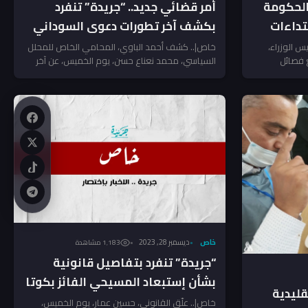
الحكومة
أمر قضائي جديد.. “جريدة” تنفرد
تداءات
بكشف آخر تطورات دعوى السوداني
ضد محمد نعناع
س الوزراء،
خاص|.. كشف أحمد الباوي، المحامي الخاص للمحلل
 فصائل
السياسي، محمد نعناع حسن، يوم الخميس، عن آخر
 “استهتار”...
تطورات الدعوى المقامة...
خاص
ديسمبر 28, 2023
1٬183 مشاهدة
“جريدة” تنفرد بتفاصيل قانونية
بشأن إستبعاد المسيحي الفائز بكوتا
قليدية
البصرة
خاص|.. علّق القانوني، حسين عمار، يوم الخميس،