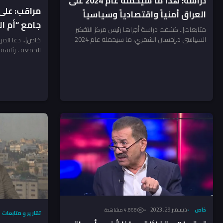
دراسة: هذا ما سيحمله عام 2024 على
مراقب: على
العراق أمنياً واقتصادياً وسياسياً
جامع “أم ا
متابعات|.. كشفت دراسة أجراها رئيس مركز التفكير
الصميدعي
السياسي د.إحسان الشمري، ما سيحمله عام 2024
خاص|.. دعا المرا
على العراق أمنياً واقتصادياً...
الجمعة ، رئاسة
“أم الطبول” ومح
خاص
ديسمبر 29, 2023
4٬868 مشاهدة
تقارير و متابعات