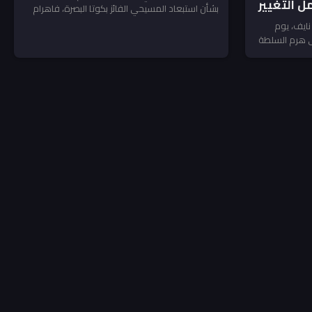
ل التغيير
بشأن استبعاد المسيحي الفائز بكوتا البصرة، فاهرام
هايك، بسبب شموله بإجراءات...
نايف، يوم
لى هرم السلطة