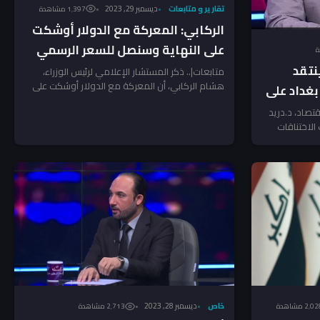
تقارير و متابعات
ديسمبر 29, 2023
1٬397 مشاهدة
الركابي: المعركة مع الدولار أوشكت
على النهاية وسنصل للسعر الرسمي
قريباً
نتقد
متابعات|.. ذكر المستشار الإعلامي لرئيس الوزراء،
هشام الركابي، أن المعركة مع الدولار أوشكت على
غداد على
النهاية، وسنصل الى السعر...
تصاد، د.دريد
الاختناقات
خاص
ديسمبر 28, 2023
2٬0 مشاهدة
2٬713 مشاهدة