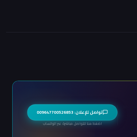
تواصل للإعلان: 009647700526853
اضغط هنا للتواصل مباشرة عبر الواتساب