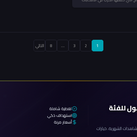
تعدد
1
2
3
…
8
التالي
صفحات
المقالات
ول للفئة
تغطية شاملة
استهداف ذكي
أسعار مرنة
اهدات الشهرية. خيارات