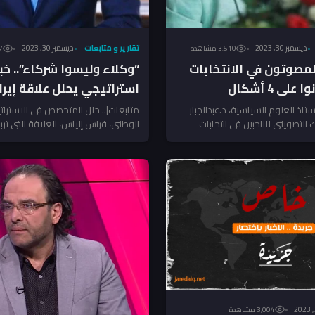
ديسمبر 30, 2023
تقارير و متابعات
ديسمبر 30, 2023
3٬510 مشاهدة
57
لمصوتون في الانتخابات
“وكلاء وليسوا شركاء”.. خبي
لى 4 أشكال
استراتيجي يحلل علاقة إيرا
بحلفائها في المنطقة
ستاذ العلوم السياسية، د.عبدالجبار
متابعات|.. حلل المتخصص في الاستراتي
 التصويتي للناخبين في انتخابات
الوطني، فراس إلياس، العلاقة التي تربط 
ت كان على أربعة...
في المنطقة، مبيناً سبب...
3٬004 مشاهدة