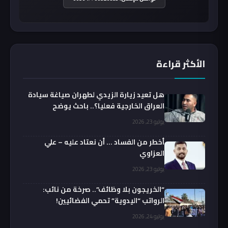
الأكثر قراءة
هل تعيد زيارة الزيدي لطهران صياغة سيادة
العراق الخارجية فعليا؟.. باحث يوضح
يوليو 23, 2026
أخطر من الفساد … أن نعتاد عليه – علي
العزاوي
يوليو 23, 2026
“الخريجون بلا وظائف”.. صرخة من نائب:
الرواتب “اليدوية” تحمي الفضائيين!
يوليو 24, 2026