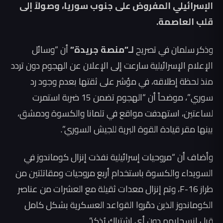
الإسرائيلي المفروض على جنوب سوريا، وصولاً إلى
قلب العاصمة.
وذكر سلمان في تصريح
لـ”منصة جريدة”
أن “وسائل
الإعلام الإسرائيلية سارعت إلى الإعلان عن الهجوم دون تردد
منذ لحظة إطلاقه، في مؤشر على ثقتها بعدم وجود رد
سوري”، موضحاً أن “الهجوم تضمن 15 ضربة استمرت
لساعتين، استهدفت مواقع في تلمانا والكسوة ودمشق،
بينها مقر قيادة القوة البرية للجيش السوري”.
وأضاف أن “مروحيات إسرائيلية نفذت إنزال كوماندوز في
السويداء والكسوة باستخدام أربع مروحيات ومقاتلتين من
طراز F-16، وتم إنزال معدات ثقيلة مع العشرات من عناصر
الكوماندوز الذين دمّروا القواعد العسكرية بشكل كامل
قبل انسحابهم دون أي اشتباك يُذكر”.