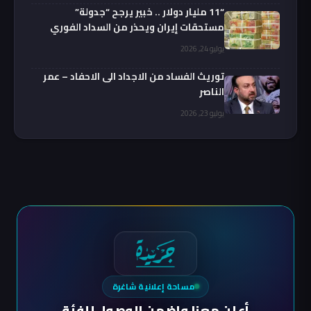
“11 مليار دولار .. خبير يرجح “جدولة”
مستحقات إيران ويحذر من السداد الفوري
يوليو 24, 2026
توريث الفساد من الاجداد الى الاحفاد – عمر
الناصر
يوليو 23, 2026
مساحة إعلانية شاغرة
أعلن معنا واضمن الوصول للفئة