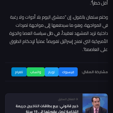
أقل خطراً”.
وختم سلمان بالقول، إن “دمشق اليوم بلا أدوات ولا رغبة
في المواجهة، وهو ما سيدفعها إلى مواجهة تمردات
داخلية تزيد المشهد تعقيداً، في ظل سياسة العصا والجزرة
الأميركية التي تمنح إسرائيل تفويضاً عملياً لإحكام الطوق
على العاصمة”.
مشاركة المقال:
فيسبوك
تويتر
واتساب
تلغرام
المقال السابق
خبير قانوني: بيع بطاقات الناخبين جريمة
انتخابية تصل عقوبتها إلى 15 سنة