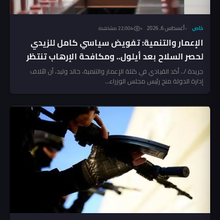
خاص
أغسطس 6, 2026
22٬004 مشاهدة
الإعمار والتنمية: تفويض سياسي كامل للزيدي
لحصر السلاح بعد أيلول.. ومكافحة الإرهاب تنتظر
المخالفين!
جريدة /.. أكد القيادي في كتلة الإعمار والتنمية، خالد وليد، أن ائتلاف
إدارة الدولة منح رئيس مجلس الوزراء...