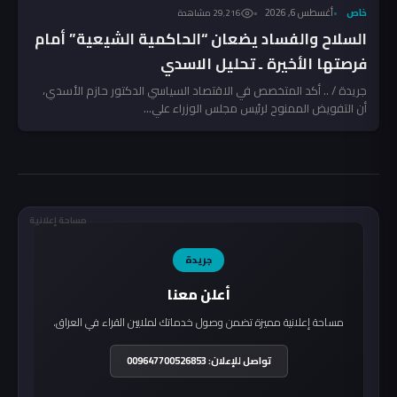
خاص
أغسطس 6, 2026
29٬216 مشاهدة
السلاح والفساد يضعان “الحاكمية الشيعية” أمام
فرصتها الأخيرة ـ تحليل الاسدي
جريدة / .. أكد المتخصص في الاقتصاد السياسي الدكتور حازم الأسدي،
أن التفويض الممنوح لرئيس مجلس الوزراء علي...
مساحة إعلانية
جريدة
أعلن معنا
مساحة إعلانية مميزة تضمن وصول خدماتك لملايين القراء في العراق.
تواصل للإعلان: 009647700526853