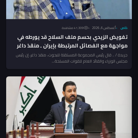
خاص
أغسطس 6, 2026
41٬309 مشاهدة
تفويض الزيدي بحسم ملف السلاح قد يورطه في
مواجهة مع الفصائل المرتبطة بإيران ـ منقذ داغر
جريدة / .. قال رئيس المجموعة المستقلة للبحوث، منقذ داغر، إن رئيس
مجلس الوزراء والقائد العام للقوات المسلحة...