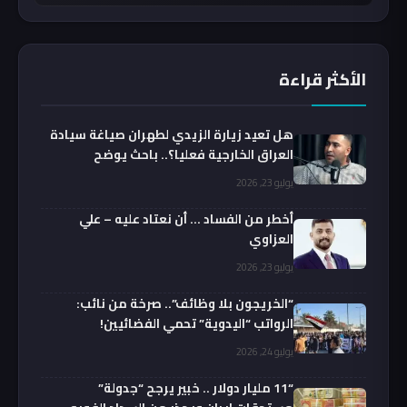
الأكثر قراءة
هل تعيد زيارة الزيدي لطهران صياغة سيادة
العراق الخارجية فعليا؟.. باحث يوضح
يوليو 23, 2026
أخطر من الفساد … أن نعتاد عليه – علي
العزاوي
يوليو 23, 2026
“الخريجون بلا وظائف”.. صرخة من نائب:
الرواتب “اليدوية” تحمي الفضائيين!
يوليو 24, 2026
“11 مليار دولار .. خبير يرجح “جدولة”