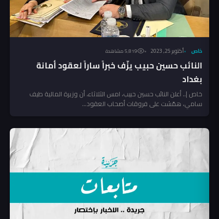
خاص
أكتوبر 25, 2023
5٬819 مشاهدة
النائب حسين حبيب يزّف خبراً ساراً لعقود أمانة
بغداد
خاص |.. أعلن النائب حسين حبيب، امس الثلاثاء، أن وزيرة المالية طيف
سامي، همّشت على فروقات أصحاب العقود...