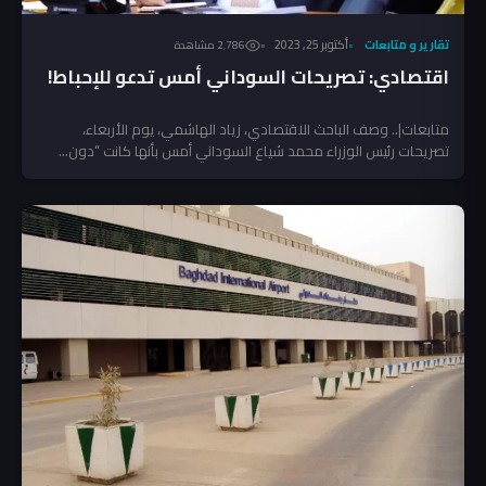
تقارير و متابعات
أكتوبر 25, 2023
2٬786 مشاهدة
اقتصادي: تصريحات السوداني أمس تدعو للإحباط!
متابعات|.. وصف الباحث الاقتصادي، زياد الهاشمي، يوم الأربعاء،
تصريحات رئيس الوزراء محمد شياع السوداني أمس بأنها كانت “دون...