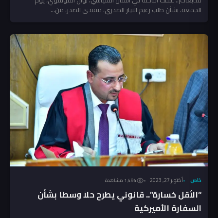
متابعات|.. علّقت الباحثة في الشأن السياسي، نوال الموسوي، يوم
الجمعة، بشأن طلب زعيم التيار الصدري، مقتدى الصدر، من...
خاص
أكتوبر 27, 2023
1٬494 مشاهدة
“الأقل خسارة”.. قانوني يطرح حلاً وسطاً بشأن
السفارة الأميركية