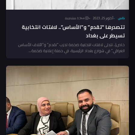
خاص
أكتوبر 25, 2023
3٬344 مشاهدة
تتصدرها “تقدم” و”الأساس”.. لافتات انتخابية
تسيطر على بغداد
خاص|.. تتدلى لافتات انتخابية ضخمة لحزب “تقدم” و”ائتلاف الأساس
العراقي” في شوارع بغداد الرئيسية، في حملة إعلانية ضخمة...