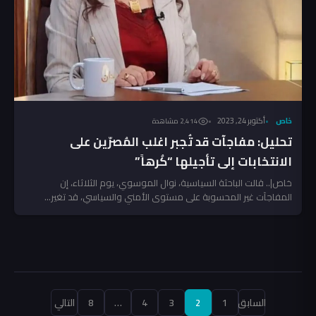
خاص
أكتوبر 24, 2023
2٬414 مشاهدة
تحليل: مفاجآت قد تُجبر اغلب المُصرّين على
الانتخابات إلى تأجيلها “كُرهاً”
خاص|.. قالت الباحثة السياسية، نوال الموسوي، يوم الثلاثاء، إن
المفاجآت غير المحسوبة على مستوى الأمني والسياسي، قد تغير...
تعدد
السابق
1
2
3
4
…
8
التالي