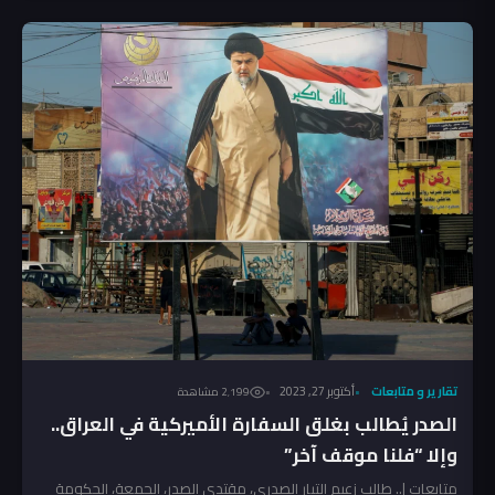
تقارير و متابعات
أكتوبر 27, 2023
2٬199 مشاهدة
الصدر يُطالب بغلق السفارة الأميركية في العراق..
وإلا “فلنا موقف آخر”
متابعات |.. طالب زعيم التيار الصدري، مقتدى الصدر، الجمعة، الحكومة