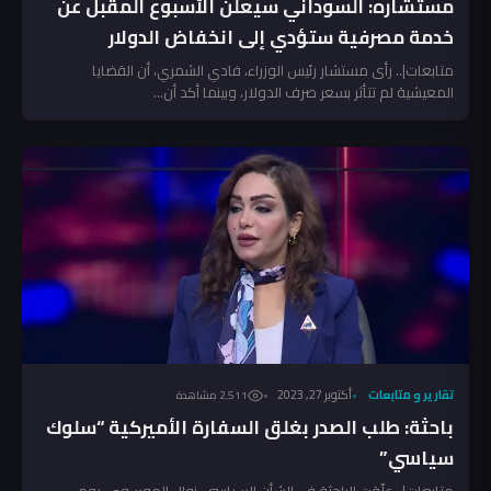
مستشاره: السوداني سيعلن الأسبوع المقبل عن
خدمة مصرفية ستؤدي إلى انخفاض الدولار
متابعات|.. رأى مستشار رئيس الوزراء، فادي الشمري، أن القضايا
المعيشية لم تتأثر بسعر صرف الدولار، وبينما أكد أن...
تقارير و متابعات
أكتوبر 27, 2023
2٬511 مشاهدة
باحثة: طلب الصدر بغلق السفارة الأميركية “سلوك
سياسي”