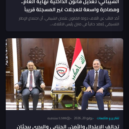
الشيباني: تعديل قانون الداخلية نهاية العام..
ومصادرة واسعة للعجلات غير المسجلة قريباً
أكد النائب عن ائتلاف دولة القانون عثمان الشيباني، أن اجتماع الإطار
التنسيقي يُعقد حالياً في منزل رئيس الائتلاف...
تقارير و متابعات
يوليو 20, 2026
5٬588 مشاهدة
تحالف الاعتدال والأمن.. الجنابي والبدري يبحثان