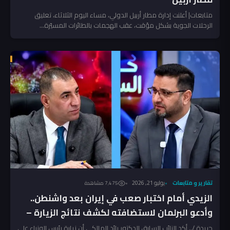
متابعات| أعلنت إدارة مطار أربيل الدولي، مساء اليوم الثلاثاء، تعليق
الرحلات الجوية بشكل مؤقت، عقب الهجمات بالطائرات المسيّرة...
تقارير و متابعات
يوليو 21, 2026
7٬475 مشاهدة
الزيدي أمام اختبار صعب في إيران بعد واشنطن..
وأدعو البرلمان لاستضافته لكشف نتائج الزيارة –
رائد المالكي
جريدة /.. أكد النائب السابق الدكتور رائد المالكي أن زيارة رئيس الوزراء علي