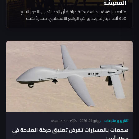
المعيشة
متابعات| كشفت دراسة بحثية عراقية أن الحد الأدنى للأجور البالغ
350 ألف دينار لم يعد يواكب الواقع الاقتصادي، مقدرةً كلفة
المعيشة الطبيعية للعامل بين مليون و200 ألف ومليوني دينار، في
وقت أشارت فيه إلى اتساع الفجوة بفعل التضخم وارتفاع الأسعار
وتقلبات سعر صرف الدولار، في وقت دعا فيه ناشطون ومنظمات
إلى مراجعة الحد الأدنى للأجور […]
تقارير و متابعات
يوليو 21, 2026
7٬651 مشاهدة
هجمات بالمسيّرات تفرض تعليق حركة الملاحة في
مطار أربيل