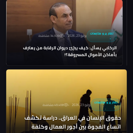
بيد
الدولة
يقتضي
تنظيم
البيشمركة
تقارير و متابعات
يوليو 23, 2026
34٬929 مشاهدة
كما
الحشد
الركابي يسأل: كيف يبرّئ ديوان الرقابة من يعترف
الشعبي!
بأماكن الأموال المسروقة؟!
تقارير و متابعات
يوليو 23, 2026
49٬408 مشاهدة
حقوق الإنسان في العراق.. دراسة تكشف
اتساع الفجوة بين أجور العمال وكلفة