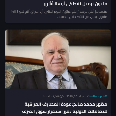
مليون برميل نفط في أربعة أشهر
متابعات| أعلن مرصد “إيكو عراق”، اليوم الاثنين، أن العراق أنتج نحو 440.3
مليون برميل من النفط خلال النصف...
تقارير و متابعات
يوليو 20, 2026
8٬265 مشاهدة
مظهر محمد صالح: عودة المصارف العراقية
للتعاملات الدولية تعزز استقرار سوق الصرف