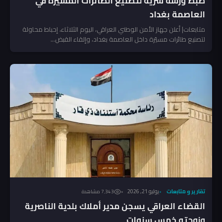
ضبط ورشة سرية لتصنيع الطائرات المسيرة في
العاصمة بغداد
متابعات| أعلن جهاز الأمن الوطني العراقي، اليوم الثلاثاء، إحباط محاولة
لتصنيع طائرات مسيّرة داخل العاصمة بغداد، وإلقاء القبض...
تقارير و متابعات
يوليو 21, 2026
7٬343 مشاهدة
القضاء العراقي يسجن مدير أملاك بلدية الناصرية
وزوجته خمس سنوات