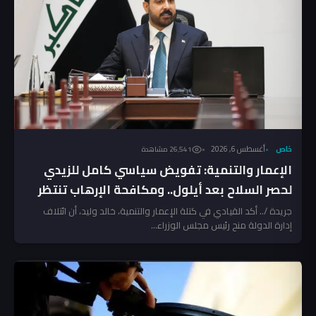
خاص
أغسطس 6, 2026
26٬541 مشاهدة
الإعمار والتنمية: تفويض سياسي كامل للزيدي
لحصر السلاح بعد أيلول.. ومكافحة الإرهاب تنتظر
المخالفين!
جريدة /.. أكد القيادي في كتلة الإعمار والتنمية، خالد وليد، أن ائتلاف
إدارة الدولة منح رئيس مجلس الوزراء...