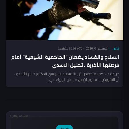
خاص
أغسطس 6, 2026
30٬961 مشاهدة
السلاح والفساد يضعان “الحاكمية الشيعية” أمام
فرصتها الأخيرة ـ تحليل الاسدي
جريدة / .. أكد المتخصص في الاقتصاد السياسي الدكتور حازم الأسدي،
أن التفويض الممنوح لرئيس مجلس الوزراء علي...
مساحة إعلانية
جريدة