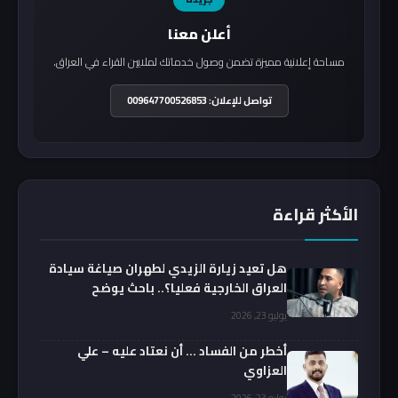
أعلن معنا
مساحة إعلانية مميزة تضمن وصول خدماتك لملايين القراء في العراق.
تواصل للإعلان: 009647700526853
الأكثر قراءة
هل تعيد زيارة الزيدي لطهران صياغة سيادة
العراق الخارجية فعليا؟.. باحث يوضح
يوليو 23, 2026
أخطر من الفساد … أن نعتاد عليه – علي
العزاوي