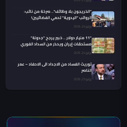
يوليو 23, 2026
“الخريجون بلا وظائف”.. صرخة من نائب:
الرواتب “اليدوية” تحمي الفضائيين!
يوليو 24, 2026
“11 مليار دولار .. خبير يرجح “جدولة”
مستحقات إيران ويحذر من السداد الفوري
يوليو 24, 2026
توريث الفساد من الاجداد الى الاحفاد – عمر
الناصر
يوليو 23, 2026