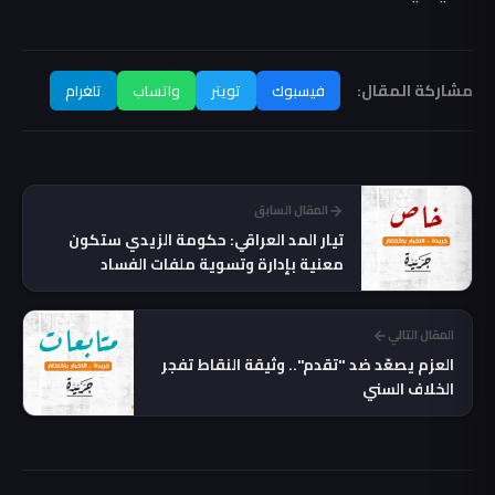
مشاركة المقال:
فيسبوك
تويتر
واتساب
تلغرام
المقال السابق
تيار المد العراقي: حكومة الزيدي ستكون
معنية بإدارة وتسوية ملفات الفساد
المتراكمة
المقال التالي
العزم يصعّد ضد "تقدم".. وثيقة النقاط تفجر
الخلاف السني