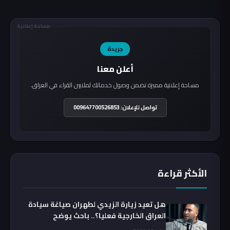
مساحة إعلانية
جريدة
أعلن معنا
مساحة إعلانية مميزة تضمن وصول خدماتك لملايين القراء في العراق.
تواصل للإعلان: 009647700526853
الأكثر قراءة
هل تعيد زيارة الزيدي لطهران صياغة سيادة
العراق الخارجية فعليا؟.. باحث يوضح