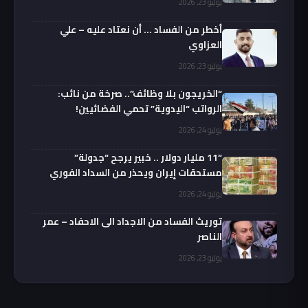
يوليو 23, 2026
أخطر من الفساد … أن نعتاد عليه – علي
العزاوي
يوليو 23, 2026
“الخريجون بلا وظائف”.. صرخة من نائب:
الرواتب “اليدوية” تحمي الفضائيين!
يوليو 24, 2026
“11 مليار دولار .. خبير يرجح “جدولة”
مستحقات إيران ويحذر من السداد الفوري
يوليو 24, 2026
توريث الفساد من الاجداد الى الاحفاد – عمر
الناصر
يوليو 23, 2026