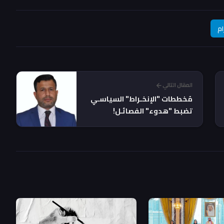
ام
المقال التالي
مُخططات "الإنخـراط" السياسـي
تضبط "هدوء" الفصائـل!