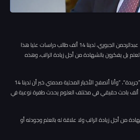
قال رئيس أكاديمية التطوير السياسي والحكم الرشيد، عبدالرحمن الجبوري، لدينا 14 ألف طالب دراسات عليا هذا
بالعلم بل يفكرون بالشهادة من أجل زيادة الراتب، وهذه
وذكر الجبوري في تدوينة على منصة “إكس” تابعتها ”جريدة“، “وأنا أتصفح الأخبار المحلية صدمني خبر أن لدينا 14
ألف طالب دراسات عليا هذا العام. فكر معي إنتاج 14 ألف باحث حقيقي في مختلف العلوم يحدث طفرة نوعية في
هادة من أجل زيادة الراتب ولا علاقة له بالعلم وجودته أو