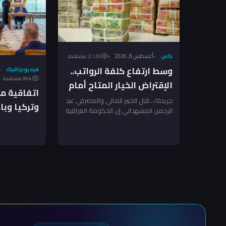
خاص
أغسطس 8, 2026
2٬125 مشاهدة
وسط ارتفاع كلفة الرواتب..
فيديوجرافيك
964 مشاهدة
الإقتراض الخيار المتاح أمام
اتفاقية م
الحكومة العراقية – خبير
جريدة/.. قال الخبير المالي والمصرفي عبد
وتركيا وب
الرحمن المشهداني إن الحكومة العراقية
الدفاع الم
لم يعد أمامها سوى اللجوء إلى
الاقتراض...
العراق؟