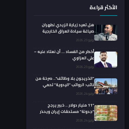
الأكثر قراءة
هل تعيد زيارة الزيدي لطهران
صياغة سيادة العراق الخارجية
فعليا؟.. باحث يوضح
يوليو 23, 2026
أخطر من الفساد … أن نعتاد عليه –
علي العزاوي
يوليو 23, 2026
“الخريجون بلا وظائف”.. صرخة من
نائب: الرواتب “اليدوية” تحمي
الفضائيين!
يوليو 24, 2026
“11 مليار دولار .. خبير يرجح
“جدولة” مستحقات إيران ويحذر
من السداد الفوري
يوليو 24, 2026