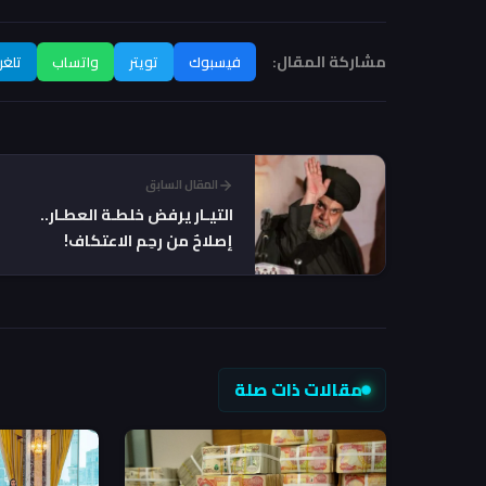
مشاركة المقال:
فيسبوك
تويتر
واتساب
تلغر
المقال السابق
التيـار يرفض خلطـة العطـار..
إصلاحٌ من رحِم الاعتكاف!
مقالات ذات صلة