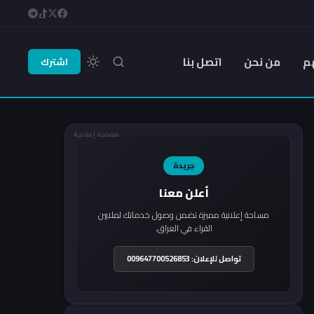
م
من نحن
اتصل بنا
اشترك
مساحة إعلانية
جريدة
أعلن معنا
مساحة إعلانية مميزة تضمن وصول خدماتك لملايين
القراء في العراق.
تواصل للإعلان: 009647700526853