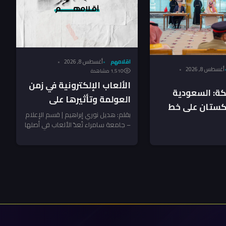
اقلامهم
أغسطس 8, 2026
أغسطس 8, 2026
1٬510 مشاهدة
الألعاب الإلكترونية في زمن
كة: السعودية
العولمة وتأثيرها على
اكستان على خط
السلوك العدواني لدى
بقلم: هديل نوري إبراهيم | قسم الإعلام
شترك.. ماذا عن
– جامعة سامراء ​تُعدّ الألعاب في أصلها
الأطفال
نشاطًا ذهنيًا وبدنيًا يمارسه...