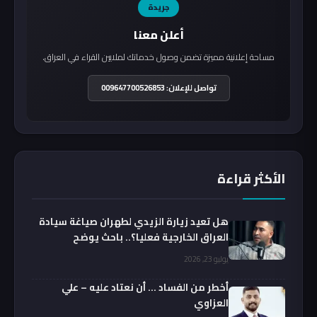
جريدة
أعلن معنا
مساحة إعلانية مميزة تضمن وصول خدماتك لملايين القراء في العراق.
تواصل للإعلان: 009647700526853
الأكثر قراءة
هل تعيد زيارة الزيدي لطهران صياغة سيادة
العراق الخارجية فعليا؟.. باحث يوضح
يوليو 23, 2026
أخطر من الفساد … أن نعتاد عليه – علي
العزاوي