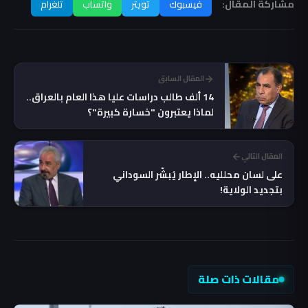
مشاركة المقال:
فيسبوك
تويتر
واتساب
تلغرام
المقال السابق
14 ألف طالب دراسات عليا هذا العام بالعراق..
لماذا يعتبرون "خسارة كبيرة"؟
المقال التالي
على لسان محلليه.. الإطار يُبشّر السوداني
بتجديد الولاية!
مقالات ذات صلة