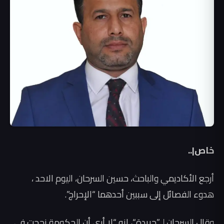
خاص|..
أرجع الأكاديمي والباحث، حسين السرحان، اليوم الاحد ،
هدوء الفصائل إلى سببين أحدهما “الإحراج”.
وقال السرحان لـ”جريدة“، إنه “لا أرى أن الحكومة نجحت في