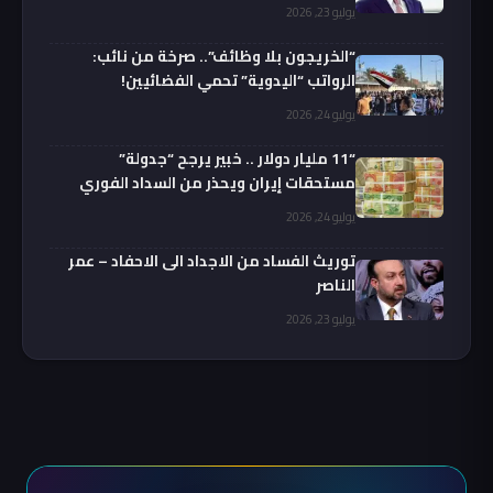
يوليو 23, 2026
“الخريجون بلا وظائف”.. صرخة من نائب:
الرواتب “اليدوية” تحمي الفضائيين!
يوليو 24, 2026
“11 مليار دولار .. خبير يرجح “جدولة”
مستحقات إيران ويحذر من السداد الفوري
يوليو 24, 2026
توريث الفساد من الاجداد الى الاحفاد – عمر
الناصر
يوليو 23, 2026