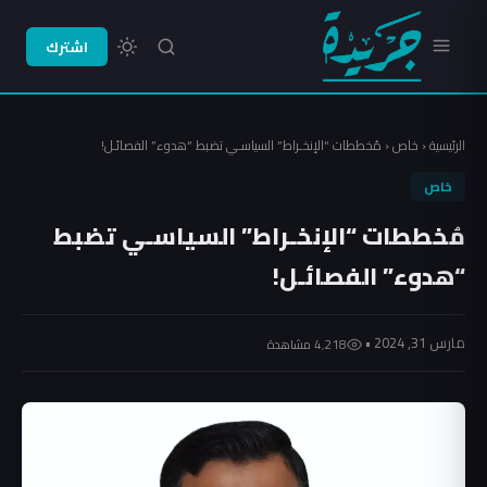
اشترك
الرئيسية
‹
خاص
‹
مُخططات “الإنخـراط” السياسـي تضبط “هدوء” الفصائـل!
خاص
مُخططات “الإنخـراط” السياسـي تضبط
“هدوء” الفصائـل!
مارس 31, 2024 •
4٬218 مشاهدة