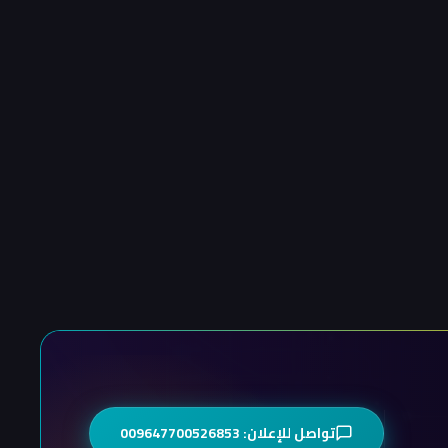
تواصل للإعلان: 009647700526853