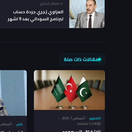
المقال السابق
العزاوي يُجري جردة حساب
لبرنامج السوداني بعد 9 اشهر
من حكومته
مقالات ذات صلة
اقلامهم
أغسطس 7, 2026
3٬238 مشاهدة
خاص
أغسطس 6, 026