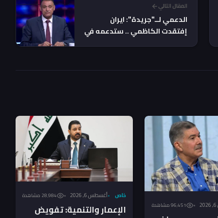
المقال التالي
الدعمي لــ"جريدة": ايران
إفتقدت الكاظمي .. ستدعمه في
الفترة القادمة لهذا السبب
خاص
أغسطس 6, 2026
28٬984 مشاهدة
2
96٬451 مشاهدة
الإعمار والتنمية: تفويض