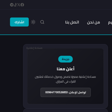
م
من نحن
اتصل بنا
اشترك
مساحة إعلانية
جريدة
أعلن معنا
مساحة إعلانية مميزة تضمن وصول خدماتك لملايين
القراء في العراق.
تواصل للإعلان: 009647700526853