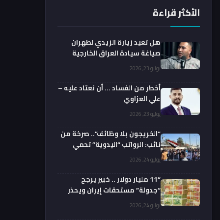
الأكثر قراءة
هل تعيد زيارة الزيدي لطهران
صياغة سيادة العراق الخارجية
فعليا؟.. باحث يوضح
يوليو 23, 2026
أخطر من الفساد … أن نعتاد عليه –
علي العزاوي
يوليو 23, 2026
“الخريجون بلا وظائف”.. صرخة من
نائب: الرواتب “اليدوية” تحمي
الفضائيين!
يوليو 24, 2026
“11 مليار دولار .. خبير يرجح
“جدولة” مستحقات إيران ويحذر
من السداد الفوري
يوليو 24, 2026