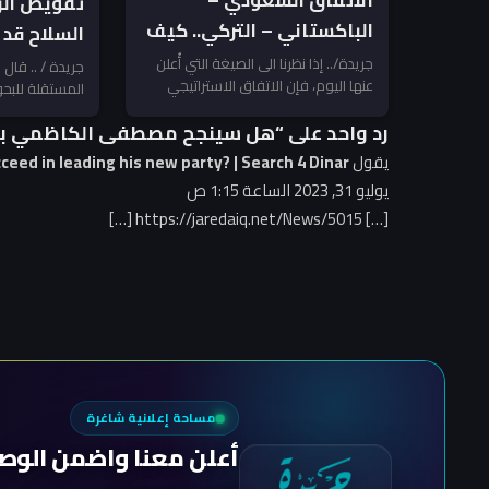
الاتفاق السعودي –
تفويض ال
الباكستاني – التركي.. كيف
السلاح قد 
نقرأه؟
مواجهة مع
جريدة/.. إذا نظرنا الى الصيغة التي أُعلن
جريدة / .. قال
عنها اليوم، فإن الاتفاق الاستراتيجي
المستقلة للبحو
المرتبطة بإ
للدفاع المشترك بين السعودية وتركيا
مجلس الوزراء و
رد واحد على “هل سينجح مصطفى الكاظمي بقي
وباكستان...
المسلحة...
يقول
ceed in leading his new party? | Search 4 Dinar
يوليو 31, 2023 الساعة 1:15 ص
[…]
https://jaredaiq.net/News/5015
[…]
مساحة إعلانية شاغرة
أعلن معنا واضمن الوص