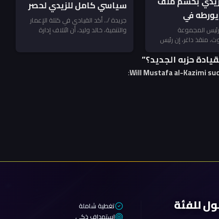
زيدي بحسم ملف
سياسي كامل للزيدي لحصر
يورطه في
السلاح بعد أيلول.. ومكافحة
جريدة /.. أكد القيادي في كتلة الإعمار
 الفصائل
 رئيس المجموعة
والتنمية، خالد وليد، أن ائتلاف إدارة
الإرهاب تنتظر المخالفين!
ث، منقذ داغر، إن رئيس
الدولة منح رئيس مجلس الوزراء...
يران ـ منقذ داغر
القائد العام للقوات
ادة حزبه الجديد؟”
:
Will Mustafa al-Kazimi suc
ول للفئة
تغطية شاملة
استهداف ذكي