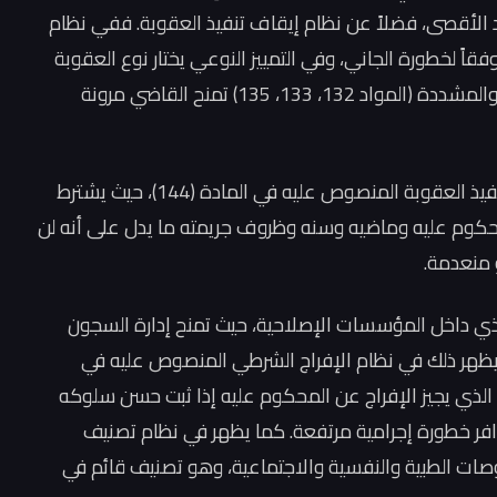
حد الأقصى، فضلاً عن نظام إيقاف تنفيذ العقوبة. ففي نظام
فقاً لخطورة الجاني، وفي التمييز النوعي يختار نوع العقوبة
الأشد أو الأخف. كما أن الظروف القضائية المخففة والمشددة (المواد 132، 133، 135) تمنح القاضي مرونة
ويبرز أثر الخطورة الإجرامية بوضوح في نظام إيقاف تنفيذ العقوبة المنصوص عليه في المادة (144)، حيث يشترط
حكوم عليه وماضيه وسنه وظروف جريمته ما يدل على أنه لن
 منعدمة.
نفيذي داخل المؤسسات الإصلاحية، حيث تمنح إدارة السجون
 ويظهر ذلك في نظام الإفراج الشرطي المنصوص عليه في
نون أصول المحاكمات الجزائية (المواد 331–337)، الذي يجيز الإفراج عن المحكوم عليه إذا ثبت حسن سلوكه
افر خطورة إجرامية مرتفعة. كما يظهر في نظام تصنيف
وصات الطبية والنفسية والاجتماعية، وهو تصنيف قائم في