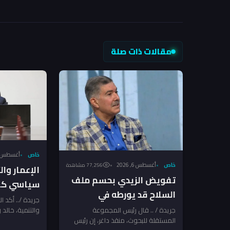
مقالات ذات صلة
خاص
أغسطس 6, 026
خاص
أغسطس 6, 2026
77٬256 مشاهدة
الإعمار وا
تفويض الزيدي بحسم ملف
سياسي كام
السلاح قد يورطه في
السلاح بعد
جريدة /.. أكد ا
مواجهة مع الفصائل
جريدة / .. قال رئيس المجموعة
والتنمية، خالد و
الإرهاب تن
المستقلة للبحوث، منقذ داغر، إن رئيس
الدولة منح رئي
المرتبطة بإيران ـ منقذ داغر