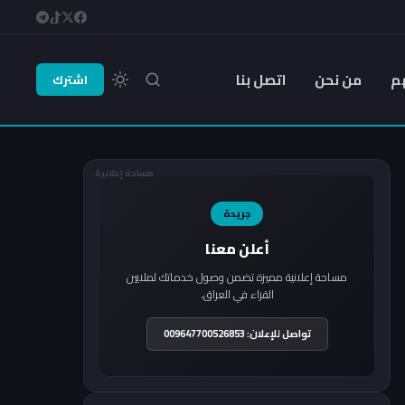
م
من نحن
اتصل بنا
اشترك
مساحة إعلانية
جريدة
أعلن معنا
مساحة إعلانية مميزة تضمن وصول خدماتك لملايين
القراء في العراق.
تواصل للإعلان: 009647700526853