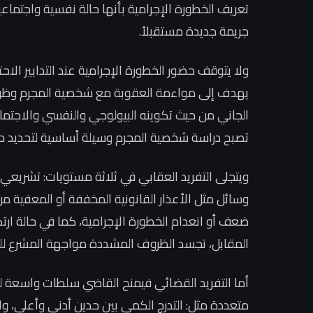
تعريف الخطورة الإجرامية بأنها حالة نفسية واجتماعي
جريمة جديدة مستقبلاً.
ولا يتوقف حضور الخطورة الإجرامية عند التدابير الاحت
يهدف إلى مواءمة العقوبة مع شخصية المجرم وظروف
الجاني من حيث تكوينه البيولوجي والنفسي والاجتماع
تصبح دراسة شخصية المجرم وسيلة أساسية لتحديد درجة
ويتجلى التفريد العقابي في ثلاثة مستويات: تشريعي
وسائل مثل الأعذار القانونية المخففة أو المعفية 
ضعف أو انعدام الخطورة الإجرامية، كما في حالة ارتك
المقابل، تجسد الظروف المشددة مواجهة المشرع لل
أما التفريد القضائي فيمنح القاضي سلطات واسعة لت
متعددة مثل: التدرج الكمي بين حدين أدنى وأعلى، وال