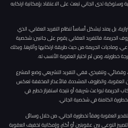
ة وسلوكية لدى الجاني تبعث على الاعتقاد بإمكانية ارتكابه
رازية، بل يمتد ليشكل أساساً لنظام التفريد العقابي، الذي
 الجريمة. فالتفريد العقابي يقوم على جانبين: شخصية
ي، وماديات الجريمة من حيث طريقة ارتكابها وآثارها. وبذلك
 خطورته، ومن ثم اختيار العقوبة الأنسب له.
، وقضائي، وتنفيذي. ففي التفريد التشريعي وضع المشرع
من العقوبة، والظروف المشددة. فالأعذار المخففة تعكس
اب الجريمة لبواعث شريفة أو نتيجة استفزاز خطير. في
خطورة الكامنة في شخصية الجاني.
قدير العقوبة وفقاً لخطورة الجاني، من خلال وسائل
تمييز النوعي بين عقوبتين أو أكثر، وإمكانية تخفيف العقوبة