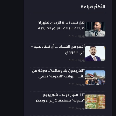
الأكثر قراءة
هل تعيد زيارة الزيدي لطهران
صياغة سيادة العراق الخارجية
فعليا؟.. باحث يوضح
يوليو 23, 2026
أخطر من الفساد … أن نعتاد عليه –
علي العزاوي
يوليو 23, 2026
“الخريجون بلا وظائف”.. صرخة من
نائب: الرواتب “اليدوية” تحمي
الفضائيين!
يوليو 24, 2026
“11 مليار دولار .. خبير يرجح
“جدولة” مستحقات إيران ويحذر
من السداد الفوري
يوليو 24, 2026