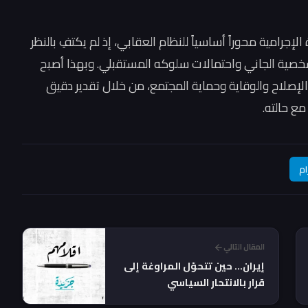
جرامية محوراً أساسياً للنظام العقابي، إذ لم يكتفِ بالنظر
شخصية الجاني واحتمالات سلوكه المستقبلي. وبهذا أصبح
الإصلاح والوقاية وحماية المجتمع، من خلال تقدير دقيق
مع حالته.
ام
المقال التالي
إيران… حين تتحوّل المراوغة إلى
قرار بالانتحار السياسي