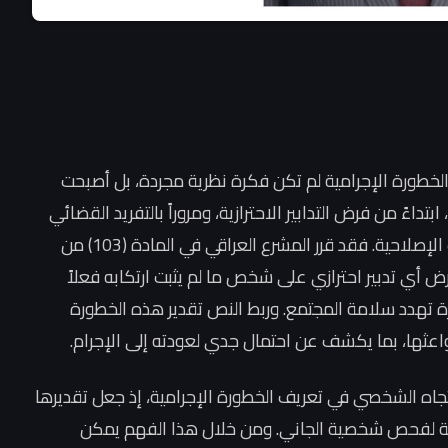
خطورة الإجرامية لم تكن فكرة نظرية مجردة، بل أصبحت
بتداءً من فرض التدابير الاحترازية، ومروراً بالتفريد القضائي
للعقوبة، وانتهاءً بالتفريد التنفيذي داخل المؤسسات الإصلاحية. فقد قرر المشرع العراقي في المادة (103) من
111) لسنة 1969 أنه لا يجوز فرض أي تدبير احترازي على شخص ما لم يثبت ارتكابه فعلاً
ة تهدد سلامة المجتمع. وربط النص تقدير هذه الخطورة
عثها، بما يكشف عن احتمال جدي لعودته إلى الإجرام.
اتجاه الشخصي في تعريف الخطورة الإجرامية، إذ جعل تقديرها
مية لفحص شخصية الجاني. ومن خلال هذا الفهم يمكن