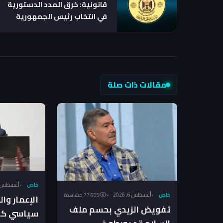
قانونية: خرق المدد الدستورية
في انتخاب رئيس الجمهورية
مخالفة صريحة وليست فراغاً
دستورياً
مقالات ذات صلة
خاص
أغسطس 6, 026
خاص
أغسطس 6, 2026
77٬605 مشاهدة
الإعمار وا
تفويض الزيدي بحسم ملف
سياسي كام