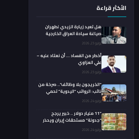
الأكثر قراءة
هل تعيد زيارة الزيدي لطهران
صياغة سيادة العراق الخارجية
فعليا؟.. باحث يوضح
يوليو 23, 2026
أخطر من الفساد … أن نعتاد عليه –
علي العزاوي
يوليو 23, 2026
“الخريجون بلا وظائف”.. صرخة من
نائب: الرواتب “اليدوية” تحمي
الفضائيين!
يوليو 24, 2026
“11 مليار دولار .. خبير يرجح
“جدولة” مستحقات إيران ويحذر
من السداد الفوري
يوليو 24, 2026