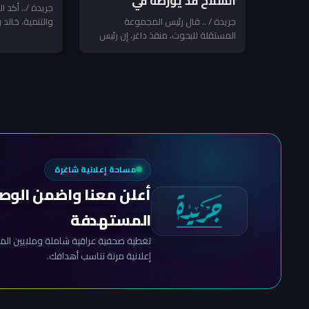
السلاح قد يورطه في
السلاح بعد
جريدة /.. أكد ا
مواجهة مع الفصائل
جريدة / .. قال رئيس المجموعة
والتنمية، خالد و
الإرهاب تن
المستقلة للبحوث، منقذ داغر، إن رئيس
الدولة منح رئي
المرتبطة بإيران ـ منقذ داغر
مجلس الوزراء والقائد العام للقوات
المسلحة...
مساحة إعلانية شاغرة
أعلن معنا واضمن الوص
المستهدفة
تغطية صحفية عراقية شاملة وملايين المش
إعلانية مرنة تناسب أهدافك.