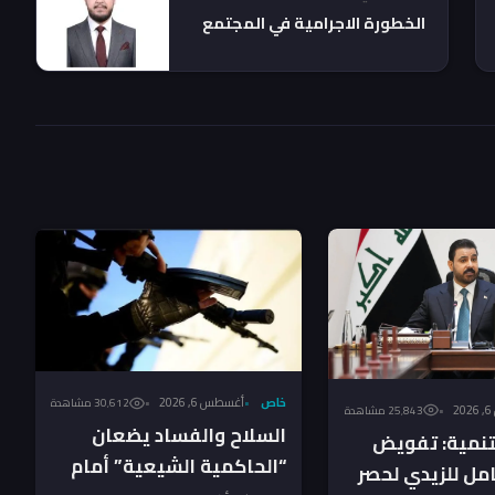
الخطورة الاجرامية في المجتمع
خاص
أغسطس 6, 2026
30٬612 مشاهدة
2
25٬843 مشاهدة
السلاح والفساد يضعان
لتنمية: تفويض
“الحاكمية الشيعية” أمام
ل للزيدي لحصر