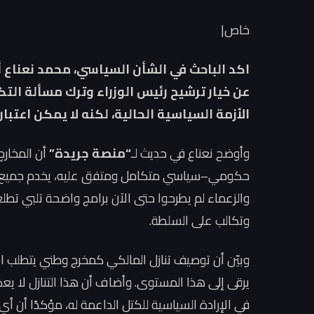
خاص|
اكد الباحث في الشأن السياسي، محمد نعناع أ
عن خيار ترشيح رئيس الوزراء وترك مسألة الت
الأزمة السياسية الحالية، لكنه لا يمكن اعتبار
وأوضح نعناع في حديث لـ
“منصة جريدة”
أن المخارج
حكومي–سياسي متكامل ومتفق عليه، يخدم جميع العر
والزعماء لم يطرحوا حتى الآن برامج واضحة تلبي تطلع
وتكالب على السلطة.
وبيّن أن توصيف تنازل المالكي كمخرج وطني يتطلب انسجا
يرقى إلى هذا المستوى. وأضاف أن هذا التنازل لا ي
في الإرادة السياسية للكتل الداعمة له، مؤكدًا أ