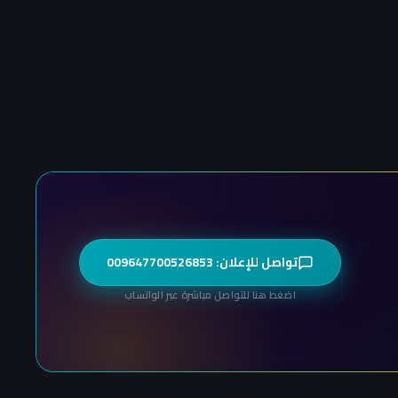
تواصل للإعلان: 009647700526853
اضغط هنا للتواصل مباشرة عبر الواتساب