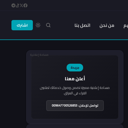
م
من نحن
اتصل بنا
اشترك
مساحة إعلانية
جريدة
أعلن معنا
مساحة إعلانية مميزة تضمن وصول خدماتك لملايين
القراء في العراق.
تواصل للإعلان: 009647700526853