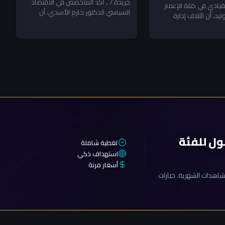
فرصتها الأخيرة ـ تحليل
جريدة / .. أكد المتخصص في الاقتصاد
 أيلول.. ومكافحة
لقيادي في كتلة الإعمار
السياسي الدكتور حازم الأسدي، أن
الاسدي
ليد، أن ائتلاف إدارة
تظر المخالفين!
التفويض الممنوح لرئيس مجلس الوزراء
س مجلس الوزراء...
علي...
ول للفئة
تغطية شاملة
استهداف ذكي
أسعار مرنة
اهدات الشهرية. خيارات