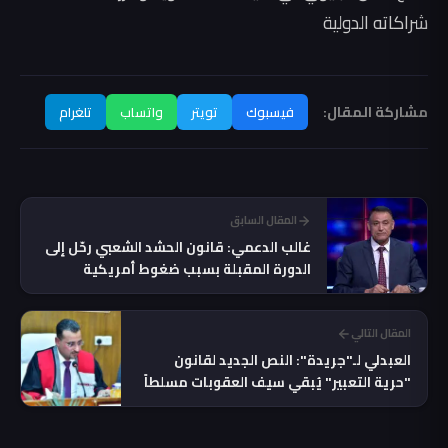
شراكاته الدولية
مشاركة المقال:
فيسبوك
تويتر
واتساب
تلغرام
المقال السابق
غالب الدعمي: قانون الحشد الشعبي رحّل إلى
الدورة المقبلة بسبب ضغوط أمريكية
المقال التالي
العبدلي لـ"جريدة": النص الجديد لقانون
"حرية التعبير" يُبقي سيف العقوبات مسلطاً
على المتظاهرين