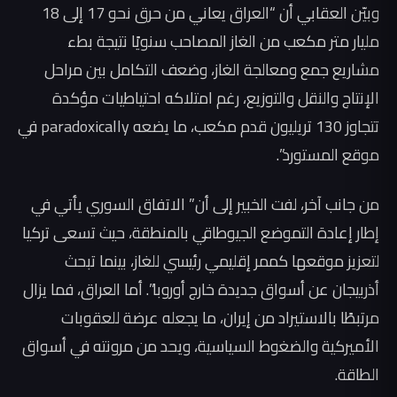
وبيّن العقابي أن “العراق يعاني من حرق نحو 17 إلى 18
مليار متر مكعب من الغاز المصاحب سنويًا نتيجة بطء
مشاريع جمع ومعالجة الغاز، وضعف التكامل بين مراحل
الإنتاج والنقل والتوزيع، رغم امتلاكه احتياطيات مؤكدة
تتجاوز 130 تريليون قدم مكعب، ما يضعه paradoxically في
موقع المستورد”.
من جانب آخر، لفت الخبير إلى أن” الاتفاق السوري يأتي في
إطار إعادة التموضع الجيوطاقي بالمنطقة، حيث تسعى تركيا
لتعزيز موقعها كممر إقليمي رئيسي للغاز، بينما تبحث
أذربيجان عن أسواق جديدة خارج أوروبا”. أما العراق، فما يزال
مرتبطًا بالاستيراد من إيران، ما يجعله عرضة للعقوبات
الأميركية والضغوط السياسية، ويحد من مرونته في أسواق
الطاقة.