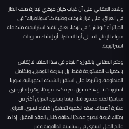
وشدد العقابي على أن غياب كيان مركزي لإدارة ملف الغاز
في العراق، على غرار شركات وطنية كـ”سوناطراك” في
الجزائر أو “بوتاش” في تركيا، يعيق تنفيذ استراتيجية متكاملة
سواء للإنتاج المحلي أو الاستيراد أو إنشاء مخزونات
استراتيجية.
وختم العقابي بالقول: “النجاح في هذا الملف لا يُقاس
بالكميات المستوردة فقط، بل بسرعة التوصيل، وتكامل
المنظومة، وتأثيرها على استقرار الشبكة الكهربائية. سوريا
استوردت نحو 3.4 مليون متر مكعب يوميًا، وهو إنجاز رمزي
سياسيًا لكنه محدود فنيًا، بينما يستورد العراق أكثر من
عشرة أضعاف هذه الكمية لتحقيق اكتفاء نسبي. العراق
يمتلك فرصة ليصبح مصدرًا للطاقة خلال العقد المقبل، إذا ما
عالج الخلل البنيوي في سياسته الطاقوية وعزز