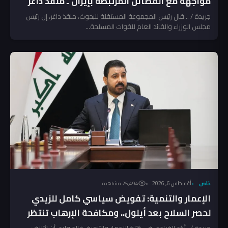
مواجهة مع الفصائل المرتبطة بإيران ـ منقذ داغر
جريدة / .. قال رئيس المجموعة المستقلة للبحوث، منقذ داغر، إن رئيس
مجلس الوزراء والقائد العام للقوات المسلحة...
خاص
أغسطس 6, 2026
25٬494 مشاهدة
الإعمار والتنمية: تفويض سياسي كامل للزيدي
لحصر السلاح بعد أيلول.. ومكافحة الإرهاب تنتظر
المخالفين!
جريدة /.. أكد القيادي في كتلة الإعمار والتنمية، خالد وليد، أن ائتلاف