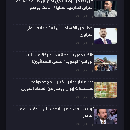
هل تعيد زيارة الزيدي لطهران صياغة سيادة
العراق الخارجية فعليا؟.. باحث يوضح
يوليو 23, 2026
أخطر من الفساد … أن نعتاد عليه – علي
العزاوي
يوليو 23, 2026
“الخريجون بلا وظائف”.. صرخة من نائب:
الرواتب “اليدوية” تحمي الفضائيين!
يوليو 24, 2026
“11 مليار دولار .. خبير يرجح “جدولة”
مستحقات إيران ويحذر من السداد الفوري
يوليو 24, 2026
توريث الفساد من الاجداد الى الاحفاد – عمر
الناصر
يوليو 23, 2026