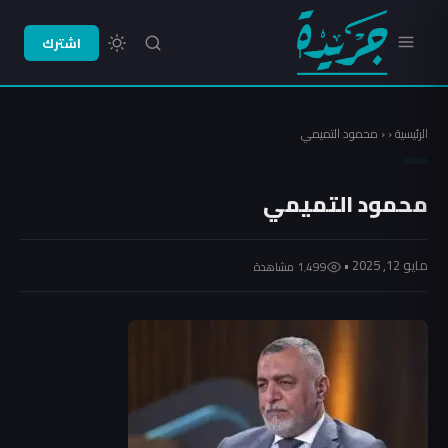
اشترك
الرئيسية
‹
‹
محمود التميمي
محمود التميمي
مايو 12, 2025 •
1٬499 مشاهدة