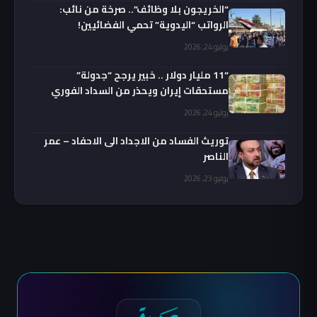
“الخريجون بلا وظائف”.. صرخة من نائب:
الرواتب “اليدوية” تحمي الفضائيين!
يوليو 24, 2026
“11 مليار دولار .. خبير يرجح “جدولة”
مستحقات إيران ويحذر من السداد الفوري
يوليو 24, 2026
توريث الفساد من الاجداد الى الاحفاد – عمر
الناصر
يوليو 23, 2026