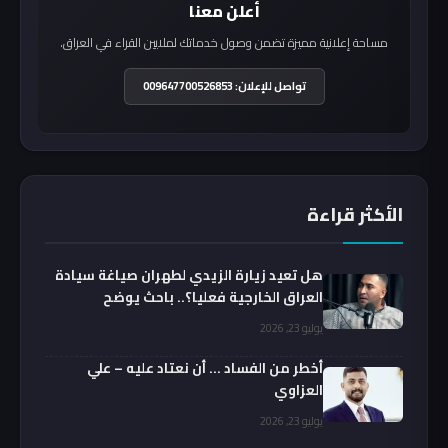
أعلن معنا
مساحة إعلانية مميزة تضمن وصول خدماتك لملايين القراء في العراق.
تواصل للإعلان: 009647700526853
الأكثر قراءة
هل تعيد زيارة الزيدي لطهران صياغة سيادة
العراق الخارجية فعليا؟.. باحث يوضح
يوليو 23, 2026
أخطر من الفساد … أن نعتاد عليه – علي
العزاوي
يوليو 23, 2026