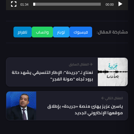
01:34
00:00
مشاركة المقال:
فيسبوك
تويتر
واتساب
تلغرام
المقال السابق
نعناع لـ"جريدة": الإطار التنسيقي يشهد حالة
برود تجاه "صولة الفجر"
المقال التالي
ياسين عزيز يهنئ منصة «جريدة» بإطلاق
موقعها الإلكتروني الجديد