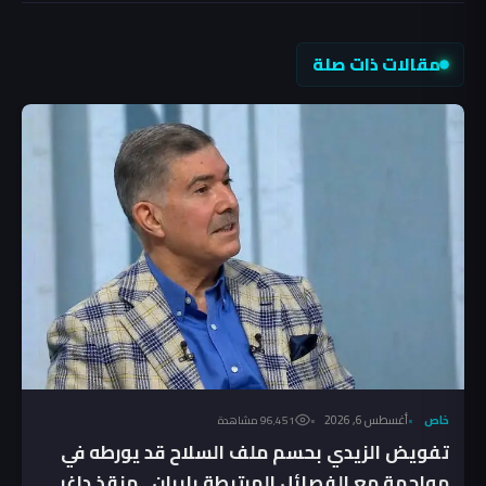
مقالات ذات صلة
خاص
أغسطس 6, 2026
96٬451 مشاهدة
تفويض الزيدي بحسم ملف السلاح قد يورطه في
مواجهة مع الفصائل المرتبطة بإيران ـ منقذ داغر