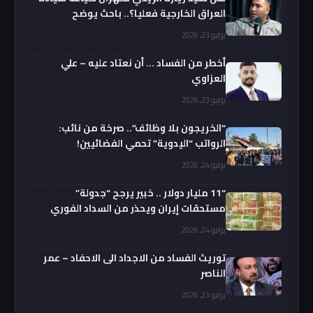
العراق الخارجية فعليا؟.. باحث يوضح
يوليو 23, 2026
أخطر من الفساد … أن نعتاد عليه – علي
العزاوي
يوليو 23, 2026
“الخريجون بلا وظائف”.. صرخة من نائب:
الرواتب “اليدوية” تحمي الفضائيين!
يوليو 24, 2026
“11 مليار دولار .. خبير يرجح “جدولة”
مستحقات إيران ويحذر من السداد الفوري
يوليو 24, 2026
توريث الفساد من الاجداد الى الاحفاد – عمر
الناصر
يوليو 23, 2026