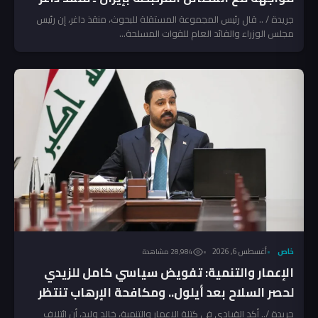
جريدة / .. قال رئيس المجموعة المستقلة للبحوث، منقذ داغر، إن رئيس
مجلس الوزراء والقائد العام للقوات المسلحة...
خاص
أغسطس 6, 2026
28٬984 مشاهدة
الإعمار والتنمية: تفويض سياسي كامل للزيدي
لحصر السلاح بعد أيلول.. ومكافحة الإرهاب تنتظر
المخالفين!
جريدة /.. أكد القيادي في كتلة الإعمار والتنمية، خالد وليد، أن ائتلاف