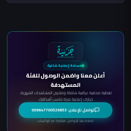
مساحة إعلانية شاغرة
أعلن معنا واضمن الوصول للفئة
المستهدفة
تغطية صحفية عراقية شاملة وملايين المشاهدات الشهرية.
خيارات إعلانية مرنة تناسب أهدافك.
تواصل للإعلان: 009647700526853
اضغط هنا للتواصل مباشرة عبر الواتساب