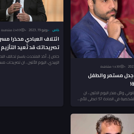
خاص
يونيو 19, 2023
2٬403 مشاهدة
ائتلاف العبادي محذرا مسرور
تصريحاتك قد تُعيد التأزيم
خاص |.. أكد المتحدث باسم تحالف الن
الزبيدي، اليوم الأثنين ، ان تصريحات مسر
1٬430 مشاهدة
رئيس حكومة...
ون 57 .. جدل مستمر والطفل
!
وني وائل منذر اليوم الاثنين ، ان
 في المادة 57 اعطى للأم...