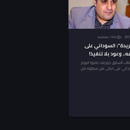
1٬504 مشاهدة
ريدة”: السوداني على
.. وعود بلا تنفيذ!
نائب السابق جوزيف صليوا اليوم
السوداني على خطى من سبقوه من