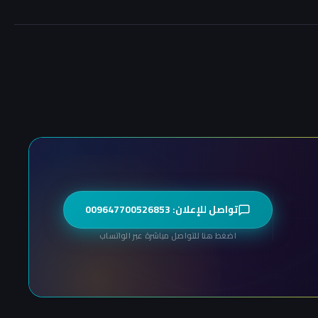
تواصل للإعلان: 009647700526853
اضغط هنا للتواصل مباشرة عبر الواتساب