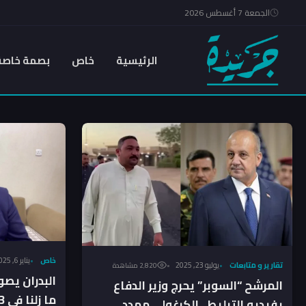
الجمعة 7 أغسطس 2026
الرئيسية
خاص
بصمة خاصة
خاص
يناير 6, 2025
تقارير و متابعات
يوليو 23, 2025
2٬820 مشاهدة
البدران يص
المرشح “السوبر” يحرج وزير الدفاع
ما زلنا في 2003 والتغيير أصبح ضرورياً
بفيديو التبليط.. الكرغولي مهدد