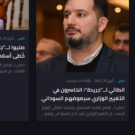
خاص
أبريل 25, 2023
صليوا لــ”ج
خُطى أسلافه
خاص |.. اوضح ال
الثلاثاء ، ان 
رؤساء...
خاص
أبريل 29, 2023
3٬070 مشاهدة
الطائي لــ”جريدة”: الخاسرون في
التغيير الوزاري سيعوضهم السوداني
عبر هذا الطريق
خاص | .. اوضح الباحث السياسي مجاهد الطائي اليوم
السبت ، ان التغيير الوزاري ثابت لدى السوداني وهو...