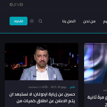
م
من نحن
اتصل بنا
اشترك
خاص
يوليو 26, 2023
3٬129 مشاهدة
حسين عن زيارة اردوغان: لا نستبعد ان
 مرةً ثانية
يتم الاعلان عن اطلاق كميات من
ج