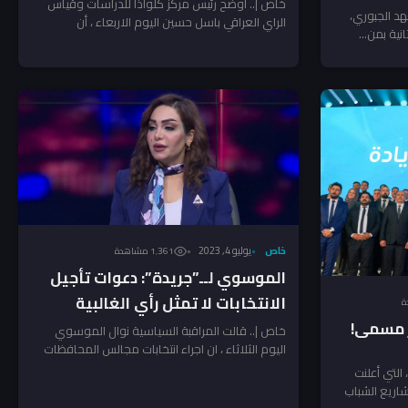
المياه للعراق
خاص |.. اوضح رئيس مركز كلواذا للدراسات وقياس
هد الجبوري،
الراي العراقي باسل حسين اليوم الاربعاء ، أن
نية بمن...
المباحثات بين...
خاص
يوليو 4, 2023
1٬361 مشاهدة
الموسوي لــ”جريدة”: دعوات تأجيل
الانتخابات لا تمثل رأي الغالبية
ر مسمى!
السياسية
خاص |.. قالت المراقبة السياسية نوال الموسوي
اليوم الثلاثاء ، ان اجراء انتخابات مجالس المحافظات
ضمنت في البرنامج...
 التي أعلنت
شاريع الشباب