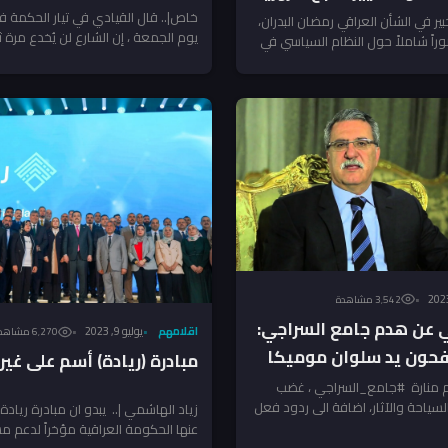
بالجكسارة!
خاص|.. قال القيادي في تيار الحكمة ف
ير في الشأن العراقي رمضان البدران،
يوم الجمعة ، إن الشارع لن يُخدع مرة ثا
صوراً شاملاً حول النظام السياسي في
3٬542 مشاهدة
ي عن هدم جامع السراجي:
اقلامهم
يوليو 9, 2023
6٬270 مشاهدة
حون يد سلوان موميكا
مبادرة (ريادة) أسم على غي
دم منارة #جامع_السراجي ، غضب
السياحة والآثار، اضافة الى ردود فعل
زياد الهاشمي |.. يبدو ان مبادرة ريادة،
عنها الحكومة العراقية مؤخراً لدعم م