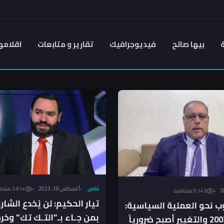
بيها صالح
فيديوجرافيك
تقارير و متابعات
اقلامه
خاص
أغسطس 18, 2023
2٬914 مشاهدة
5٬142 مشاهدة
تيار الحكيم: لن يُخدع الشارع
وب نحو العملية السياسية:
بمن جـاء بـ”التـك تك” وخر