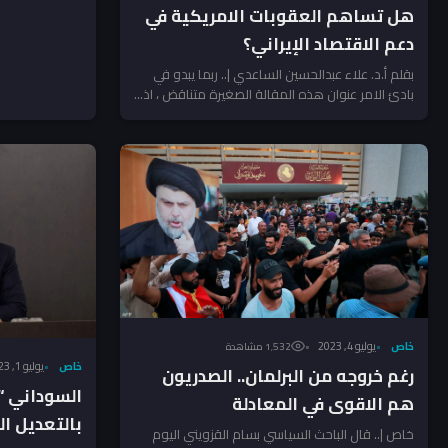
هل تساهم العقوبات الامريكية في
دعم الاقتصاد الإيراني؟
بقلم أ.د. علاء عبدالحسين الساعدي |.. ربما يبدو في
بادئ الامر عنوان هذه المقالة الصغيرة متناقض ، اذ...
خاص
يوليو 4, 2023
1٬532 مشاهدة
خاص
يوليو 1, 2023
رغم خروجه من البرلمان.. الصدريون
السوداني “
هم الاقوى في المعادلة
بالتعديل ال
خاص |.. قال الباحث السياسي بسام القزويني اليوم