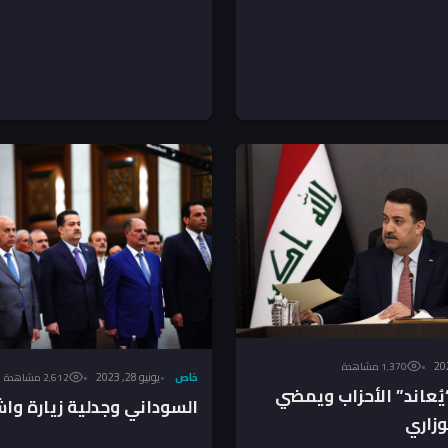
الصغيرة، قد...
1٬370 مشاهدة
خاص
يونيو 28, 2023
2٬612 مشاهدة
يُعاند” الأحزاب ويمضي
السوداني وجدلية زيارة وا
وزاري