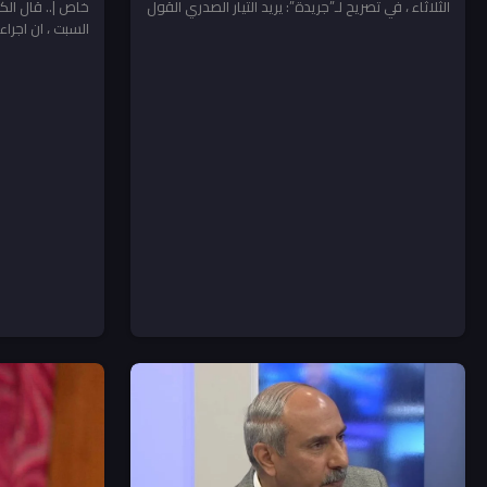
الثلاثاء ، في تصريح لـ”جريدة”: يريد التيار الصدري القول
خاص |.. قال ال
انه...
السبت ، ان اجراء
عليها...