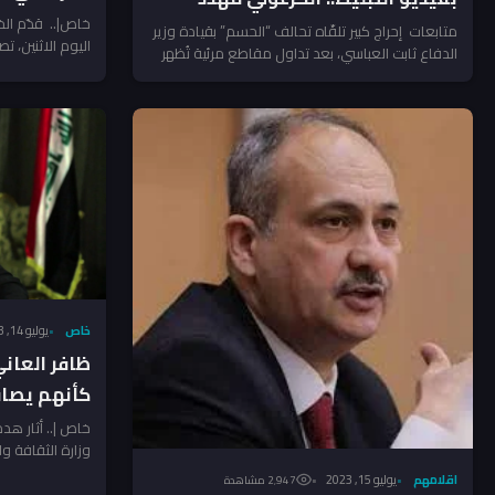
خاص|.. قدّم الخب
بالطرد من السباق الانتخابي!
متابعات إحراج كبير تلقّاه تحالف “الحسم” بقيادة وزير
اليوم الاثنين، ت
الدفاع ثابت العباسي، بعد تداول مقاطع مرئية تُظهر
العراق، مشددًا...
أحد مرشحيه،...
خاص
يوليو 14, 2023
ظافر العان
كأنهم يصاف
(صور)
خاص |.. أثار ه
وزارة الثقافة و
في الوسط...
اقلامهم
يوليو 15, 2023
2٬947 مشاهدة