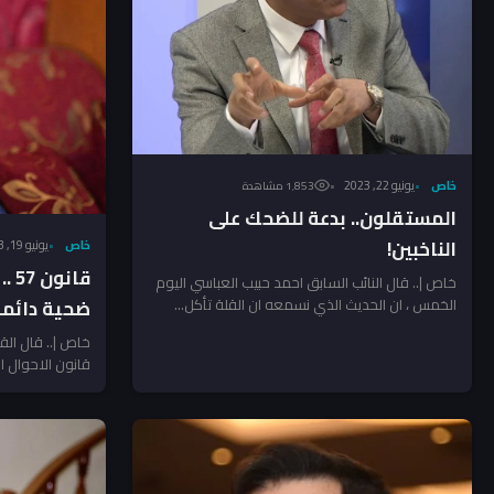
خاص
يونيو 22, 2023
1٬853 مشاهدة
المستقلون.. بدعة للضحك على
الناخبين!
خاص
يونيو 19, 2023
قان
خاص |.. قال النائب السابق احمد حبيب العباسي اليوم
الخمس ، ان الحديث الذي نسمعه ان القلة تأكل...
ضحية دائمة
خاص |.. قال القان
قانون الاحوال الشخصية