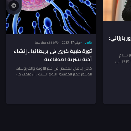
 بارزاني:
خاص
يونيو 17, 2023
1٬652 مشاهدة
ثورة طبية كبرى في بريطانيا.. إنشاء
صر سلام
أجنة بشرية اصطناعية
ور بارزاني
خاص |.. قال المختص في علم الاوبئة والفيروسات
الدكتور عمار الخميسي اليوم السبت ، ان علماء من
جامعة...