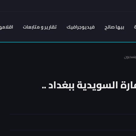
بيها صالح
فيديوجرافيك
تقارير و متابعات
اقلامه
 ينسحبون
رة السويدية ببغداد ..