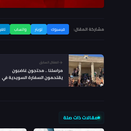
مشاركة المقال:
فيسبوك
تويتر
واتساب
تلغر
المقال السابق
مراسلنا .. محتجون غاضبون
يقتحمون السفارة السويدية في
بغداد (صورة)
مقالات ذات صلة