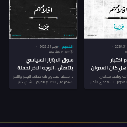
اقلامهم
يوليو 31, 2026
11٬281 مشاهدة
 اختبار
سوق الابتزاز السياسي
هل كان العدوان
ينتعش.. الوجه الآخر لحملة
أً استراتيجياً؟
مكافحة الفساد
اتب وباحث سياسي
د. حسام ممدوح بات خطاب الهمز واللمز
لعدوان السعودي الأخير
يسيطر على الاعلام العراقي بشكلٍ كبير
 يكن مجرد رد عسكري
في أعقاب حملة الحكومة لمكافحة...