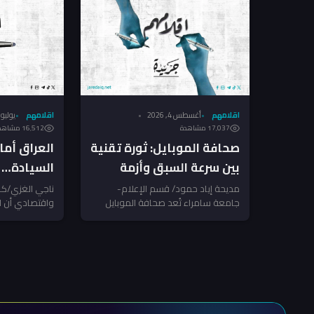
اقلامهم
أغسطس 4, 2026
اقلامهم
يوليو 31, 2026
17٬037 مشاهدة
16٬512 مشاهدة
​صحافة الموبايل: ثورة تقنية
العراق أمام
بين سرعة السبق وأزمة
السيادة… 
المعايير
السعودي خط
مديحة إياد حمود/ قسم الإعلام-
ناجي الغزي/ك
جامعة سامراء ​تُعد صحافة الموبايل
واقتصادي أن ا
واحدة من أحدث أدوات الإعلام المعاصر؛
على العراق لم
إذ تمكن...
محدود، بل...