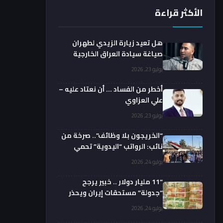
الأكثر قراءة
هل تعيد زيارة الزيدي لطهران
صياغة سيادة العراق الخارجية
فعليا؟.. باحث يوضح
يوليو 23, 2026
أخطر من الفساد … أن نعتاد عليه –
علي العزاوي
يوليو 23, 2026
“الخريجون بلا وظائف”.. صرخة من
نائب: الرواتب “اليدوية” تحمي
الفضائيين!
يوليو 24, 2026
“11 مليار دولار .. خبير يرجح
“جدولة” مستحقات إيران ويحذر
من السداد الفوري
يوليو 24, 2026