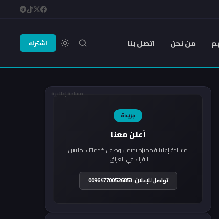
م
من نحن
اتصل بنا
اشترك
مساحة إعلانية
جريدة
أعلن معنا
مساحة إعلانية مميزة تضمن وصول خدماتك لملايين
القراء في العراق.
تواصل للإعلان: 009647700526853