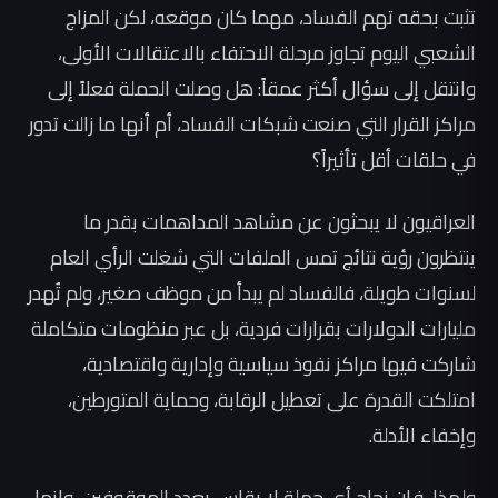
تثبت بحقه تهم الفساد، مهما كان موقعه، لكن المزاج
الشعبي اليوم تجاوز مرحلة الاحتفاء بالاعتقالات الأولى،
وانتقل إلى سؤال أكثر عمقاً: هل وصلت الحملة فعلاً إلى
مراكز القرار التي صنعت شبكات الفساد، أم أنها ما زالت تدور
في حلقات أقل تأثيراً؟
العراقيون لا يبحثون عن مشاهد المداهمات بقدر ما
ينتظرون رؤية نتائج تمس الملفات التي شغلت الرأي العام
لسنوات طويلة، فالفساد لم يبدأ من موظف صغير، ولم تُهدر
مليارات الدولارات بقرارات فردية، بل عبر منظومات متكاملة
شاركت فيها مراكز نفوذ سياسية وإدارية واقتصادية،
امتلكت القدرة على تعطيل الرقابة، وحماية المتورطين،
وإخفاء الأدلة.
ولهذا، فإن نجاح أي حملة لا يقاس بعدد الموقوفين، وإنما