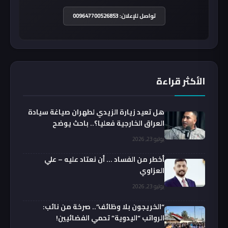
تواصل للإعلان: 009647700526853
الأكثر قراءة
هل تعيد زيارة الزيدي لطهران صياغة سيادة
العراق الخارجية فعليا؟.. باحث يوضح
يوليو 23, 2026
أخطر من الفساد … أن نعتاد عليه – علي
العزاوي
يوليو 23, 2026
“الخريجون بلا وظائف”.. صرخة من نائب:
الرواتب “اليدوية” تحمي الفضائيين!