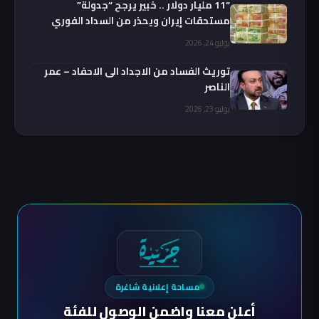
“11 مليار دولار .. خبير يرجح “جدولة”
مستحقات إيران ويحذر من السداد الفوري
يوليو 24, 2026
توريث الفساد من الاجداد الى الاحفاد – عمر
الناصر
يوليو 23, 2026
مساحة إعلانية شاغرة
أعلن معنا واضمن الوصول للفئة