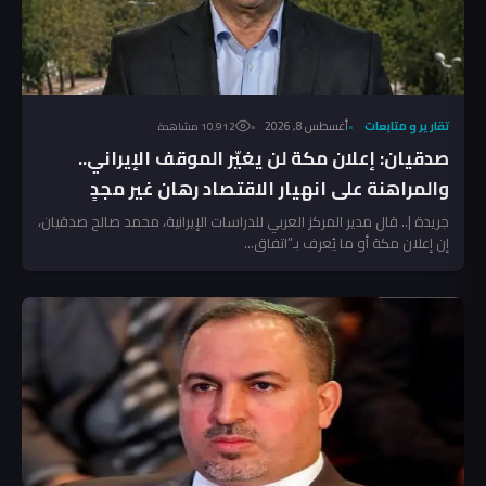
تقارير و متابعات
أغسطس 8, 2026
10٬912 مشاهدة
صدقيان: إعلان مكة لن يغيّر الموقف الإيراني..
والمراهنة على انهيار الاقتصاد رهان غير مجدٍ
جريدة |.. قال مدير المركز العربي للدراسات الإيرانية، محمد صالح صدقيان،
إن إعلان مكة أو ما يُعرف بـ”اتفاق...