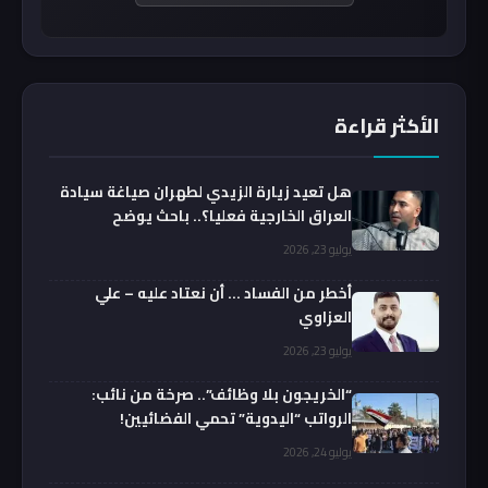
الأكثر قراءة
هل تعيد زيارة الزيدي لطهران صياغة سيادة
العراق الخارجية فعليا؟.. باحث يوضح
يوليو 23, 2026
أخطر من الفساد … أن نعتاد عليه – علي
العزاوي
يوليو 23, 2026
“الخريجون بلا وظائف”.. صرخة من نائب:
الرواتب “اليدوية” تحمي الفضائيين!
يوليو 24, 2026