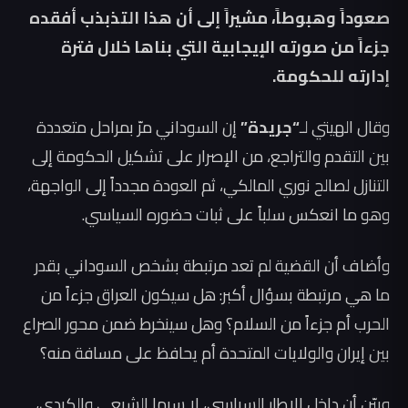
صعوداً وهبوطاً، مشيراً إلى أن هذا التذبذب أفقده
جزءاً من صورته الإيجابية التي بناها خلال فترة
إدارته للحكومة.
وقال الهيتي لـ
“جريدة”
إن السوداني مرّ بمراحل متعددة
بين التقدم والتراجع، من الإصرار على تشكيل الحكومة إلى
التنازل لصالح نوري المالكي، ثم العودة مجدداً إلى الواجهة،
وهو ما انعكس سلباً على ثبات حضوره السياسي.
وأضاف أن القضية لم تعد مرتبطة بشخص السوداني بقدر
ما هي مرتبطة بسؤال أكبر: هل سيكون العراق جزءاً من
الحرب أم جزءاً من السلام؟ وهل سينخرط ضمن محور الصراع
بين إيران والولايات المتحدة أم يحافظ على مسافة منه؟
وبيّن أن داخل الإطار السياسي، لا سيما الشيعي والكردي،