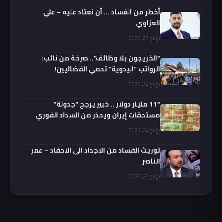
أخطر من الفساد … أن نعتاد عليه – علي
العزاوي
يوليو 23, 2026
“الخريجون بلا وظائف”.. صرخة من نائب:
الرواتب “اليدوية” تحمي الفضائيين!
يوليو 24, 2026
“11 مليار دولار .. خبير يرجح “جدولة”
مستحقات إيران ويحذر من السداد الفوري
يوليو 24, 2026
توريث الفساد من الاجداد الى الاحفاد – عمر
الناصر
يوليو 23, 2026