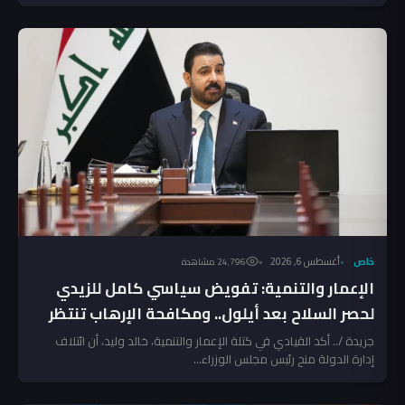
خاص
أغسطس 6, 2026
24٬796 مشاهدة
الإعمار والتنمية: تفويض سياسي كامل للزيدي
لحصر السلاح بعد أيلول.. ومكافحة الإرهاب تنتظر
المخالفين!
جريدة /.. أكد القيادي في كتلة الإعمار والتنمية، خالد وليد، أن ائتلاف
إدارة الدولة منح رئيس مجلس الوزراء...