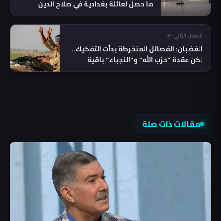
ما حصل لعائلة بغدادية في صلاح الدين
المقال التالي
الغضبان: الفصائل المنخرطة بدأت التفكيك..
لكن عقدة "حزب الله" و"النجباء" باقية
مقالات ذات صلة