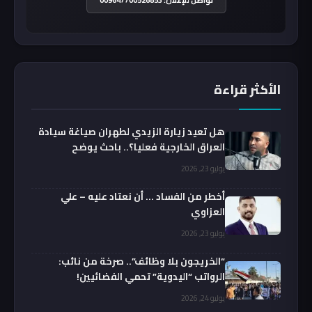
تواصل للإعلان: 009647700526853
الأكثر قراءة
هل تعيد زيارة الزيدي لطهران صياغة سيادة
العراق الخارجية فعليا؟.. باحث يوضح
يوليو 23, 2026
أخطر من الفساد … أن نعتاد عليه – علي
العزاوي
يوليو 23, 2026
“الخريجون بلا وظائف”.. صرخة من نائب:
الرواتب “اليدوية” تحمي الفضائيين!
يوليو 24, 2026