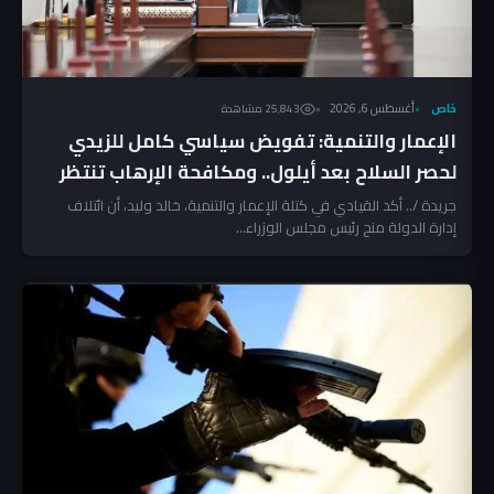
خاص
أغسطس 6, 2026
25٬843 مشاهدة
الإعمار والتنمية: تفويض سياسي كامل للزيدي
لحصر السلاح بعد أيلول.. ومكافحة الإرهاب تنتظر
المخالفين!
جريدة /.. أكد القيادي في كتلة الإعمار والتنمية، خالد وليد، أن ائتلاف
إدارة الدولة منح رئيس مجلس الوزراء...