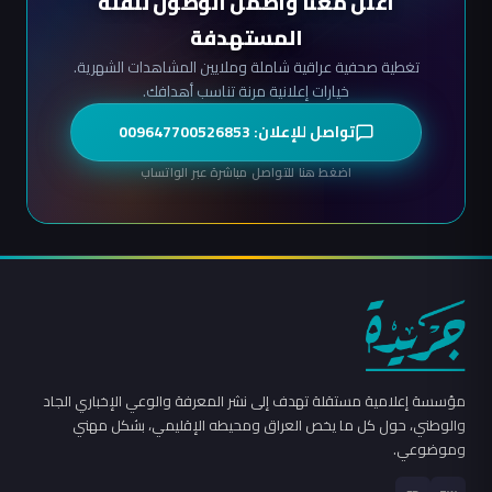
أعلن معنا واضمن الوصول للفئة
المستهدفة
تغطية صحفية عراقية شاملة وملايين المشاهدات الشهرية.
خيارات إعلانية مرنة تناسب أهدافك.
تواصل للإعلان: 009647700526853
اضغط هنا للتواصل مباشرة عبر الواتساب
مؤسسة إعلامية مستقلة تهدف إلى نشر المعرفة والوعي الإخباري الجاد
والوطني، حول كل ما يخص العراق ومحيطه الإقليمي، بشكل مهني
وموضوعي.