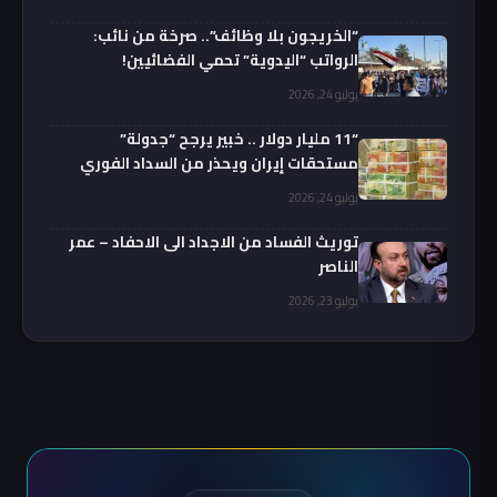
“الخريجون بلا وظائف”.. صرخة من نائب:
الرواتب “اليدوية” تحمي الفضائيين!
يوليو 24, 2026
“11 مليار دولار .. خبير يرجح “جدولة”
مستحقات إيران ويحذر من السداد الفوري
يوليو 24, 2026
توريث الفساد من الاجداد الى الاحفاد – عمر
الناصر
يوليو 23, 2026