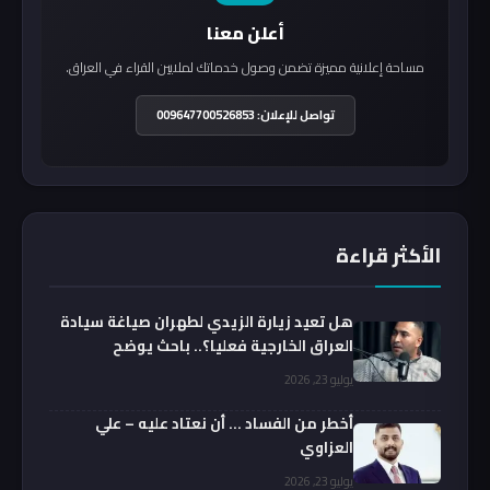
أعلن معنا
مساحة إعلانية مميزة تضمن وصول خدماتك لملايين القراء في العراق.
تواصل للإعلان: 009647700526853
الأكثر قراءة
هل تعيد زيارة الزيدي لطهران صياغة سيادة
العراق الخارجية فعليا؟.. باحث يوضح
يوليو 23, 2026
أخطر من الفساد … أن نعتاد عليه – علي
العزاوي
يوليو 23, 2026