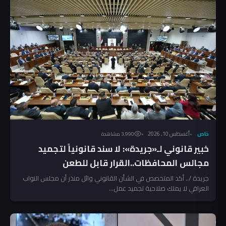
خاص
أغسطس 10, 2026
3٬990 مشاهدة
خبير قانوني لـ«جريدة»: لا سند قانونياً لتجميد
مجالس المحافظات..القرار قابل للطعن
جريدة /.. أكد المتخصص في الشأن القانوني وائل منذر أن مجلس النواب
العراقي لا يملك صلاحية تجميد عمل...