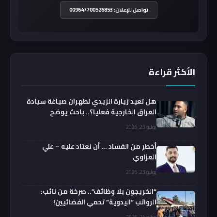
تواصل للإعلان: 009647700526853
الأكثر قراءة
هل تعيد زيارة الزيدي لطهران صياغة سيادة
العراق الخارجية فعليا؟.. باحث يوضح
يوليو 23, 2026
أخطر من الفساد … أن نعتاد عليه – علي
العزاوي
يوليو 23, 2026
“الخريجون بلا وظائف”.. صرخة من نائب:
الرواتب “اليدوية” تحمي الفضائيين!
يوليو 24, 2026