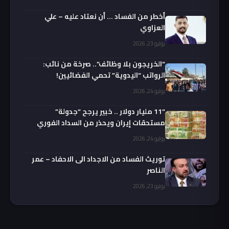
أخطر من الفساد … أن نعتاد عليه – علي
العزاوي
يوليو 23, 2026
“الخريجون بلا وظائف”.. صرخة من نائب:
الرواتب “اليدوية” تحمي الفضائيين!
يوليو 24, 2026
“11 مليار دولار .. خبير يرجح “جدولة”
مستحقات إيران ويحذر من السداد الفوري
يوليو 24, 2026
توريث الفساد من الاجداد الى الاحفاد – عمر
الناصر
يوليو 23, 2026