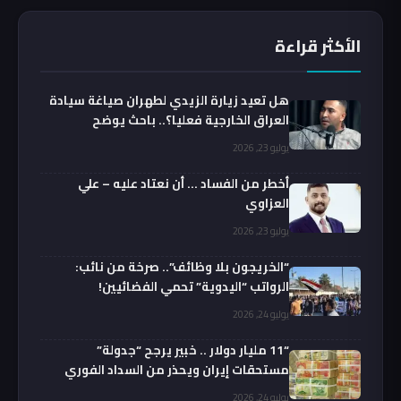
الأكثر قراءة
هل تعيد زيارة الزيدي لطهران صياغة سيادة
العراق الخارجية فعليا؟.. باحث يوضح
يوليو 23, 2026
أخطر من الفساد … أن نعتاد عليه – علي
العزاوي
يوليو 23, 2026
“الخريجون بلا وظائف”.. صرخة من نائب:
الرواتب “اليدوية” تحمي الفضائيين!
يوليو 24, 2026
“11 مليار دولار .. خبير يرجح “جدولة”
مستحقات إيران ويحذر من السداد الفوري
يوليو 24, 2026