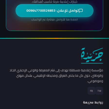
خيارات إعلانية مرنة تناسب أهدافك.
تواصل للإعلان: 009647700526853
اضغط هنا للتواصل مباشرة عبر الواتساب
مؤسسة إعلامية مستقلة تهدف إلى نشر المعرفة والوعي الإخباري الجاد
والوطني، حول كل ما يخص العراق ومحيطه الإقليمي، بشكل مهني
وموضوعي.
FB
TW
روابط سريعة