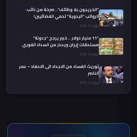
“الخريجون بلا وظائف”.. صرخة من نائب:
الرواتب “اليدوية” تحمي الفضائيين!
يوليو 24, 2026
“11 مليار دولار .. خبير يرجح “جدولة”
مستحقات إيران ويحذر من السداد الفوري
يوليو 24, 2026
توريث الفساد من الاجداد الى الاحفاد – عمر
الناصر
يوليو 23, 2026