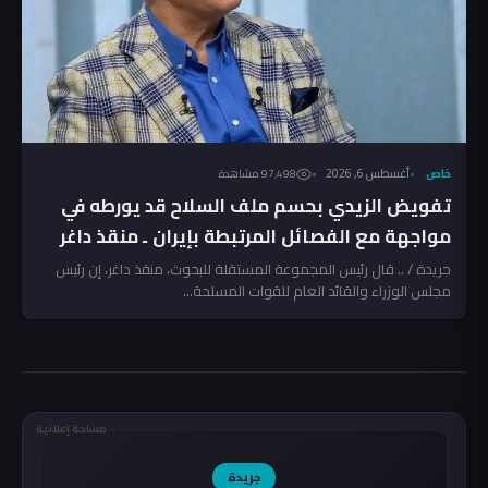
خاص
أغسطس 6, 2026
97٬498 مشاهدة
تفويض الزيدي بحسم ملف السلاح قد يورطه في
مواجهة مع الفصائل المرتبطة بإيران ـ منقذ داغر
جريدة / .. قال رئيس المجموعة المستقلة للبحوث، منقذ داغر، إن رئيس
مجلس الوزراء والقائد العام للقوات المسلحة...
مساحة إعلانية
جريدة