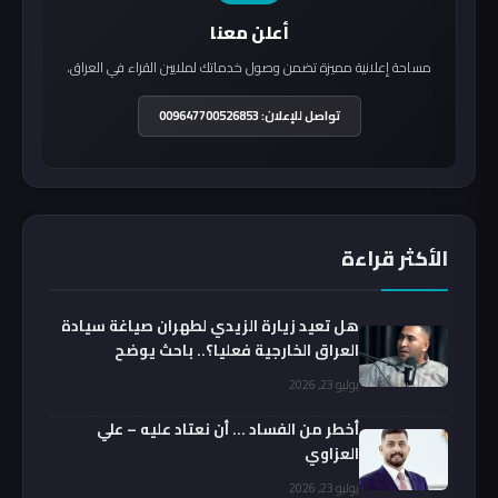
أعلن معنا
مساحة إعلانية مميزة تضمن وصول خدماتك لملايين القراء في العراق.
تواصل للإعلان: 009647700526853
الأكثر قراءة
هل تعيد زيارة الزيدي لطهران صياغة سيادة
العراق الخارجية فعليا؟.. باحث يوضح
يوليو 23, 2026
أخطر من الفساد … أن نعتاد عليه – علي
العزاوي
يوليو 23, 2026