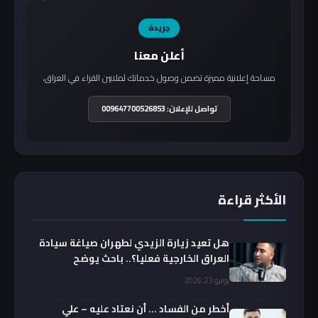
جريدة
أعلن معنا
مساحة إعلانية مميزة تضمن وصول خدماتك لملايين القراء في العراق.
تواصل للإعلان: 009647700526853
الأكثر قراءة
هل تعيد زيارة الزيدي لطهران صياغة سيادة
العراق الخارجية فعليا؟.. باحث يوضح
يوليو 23, 2026
أخطر من الفساد … أن نعتاد عليه – علي