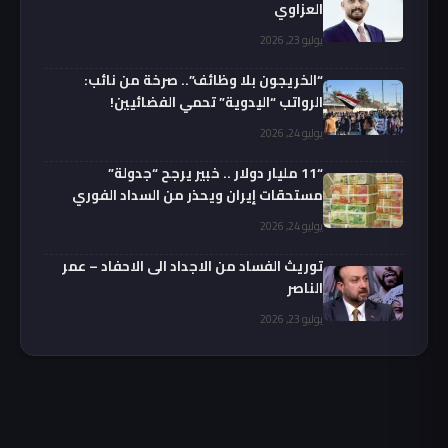
العزاوي
يوليو 23, 2026
“الخريجون بلا وظائف”.. صرخة من نائب:
الرواتب “اليدوية” تحمي الفضائيين!
يوليو 24, 2026
“11 مليار دولار .. خبير يرجح “جدولة”
مستحقات إيران ويحذر من السداد الفوري
يوليو 24, 2026
توريث الفساد من الاجداد الى الاحفاد – عمر
الناصر
يوليو 23, 2026