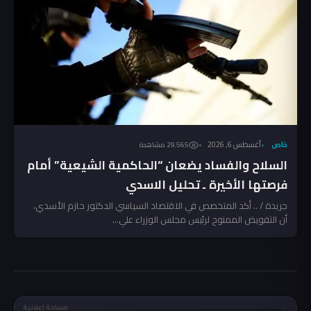
خاص
أغسطس 6, 2026
29٬565 مشاهدة
السلاح والفساد يضعان “الحاكمية الشيعية” أمام
فرصتها الأخيرة ـ تحليل الاسدي
جريدة / .. أكد المتخصص في الاقتصاد السياسي الدكتور حازم الأسدي،
أن التفويض الممنوح لرئيس مجلس الوزراء علي...
مساحة إعلانية