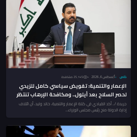
خاص
أغسطس 6, 2026
25٬145 مشاهدة
الإعمار والتنمية: تفويض سياسي كامل للزيدي
لحصر السلاح بعد أيلول.. ومكافحة الإرهاب تنتظر
المخالفين!
جريدة /.. أكد القيادي في كتلة الإعمار والتنمية، خالد وليد، أن ائتلاف
إدارة الدولة منح رئيس مجلس الوزراء...