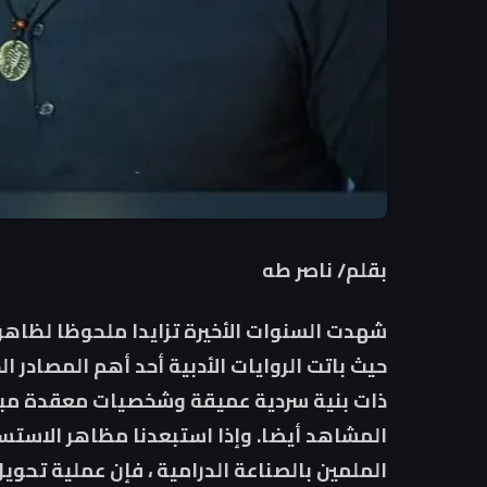
بقلم/ ناصر طه
شهدت السنوات الأخيرة تزايدا ملحوظا لظاهرة 
حيث باتت الروايات الأدبية أحد أهم المصادر ا
ذات بنية سردية عميقة وشخصيات معقدة مبنية
المشاهد أيضا. وإذا استبعدنا مظاهر الاستس
الملمين بالصناعة الدرامية ، فإن عملية تحوي