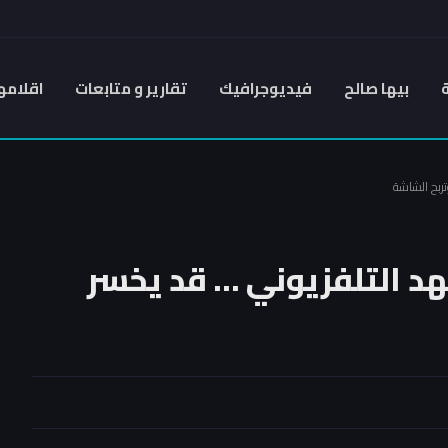
بيها صالح
فيديوجرافيك
تقارير و متابعات
اقلامه
تربح الشاشة
هد التلفزيوني … قد يخسر