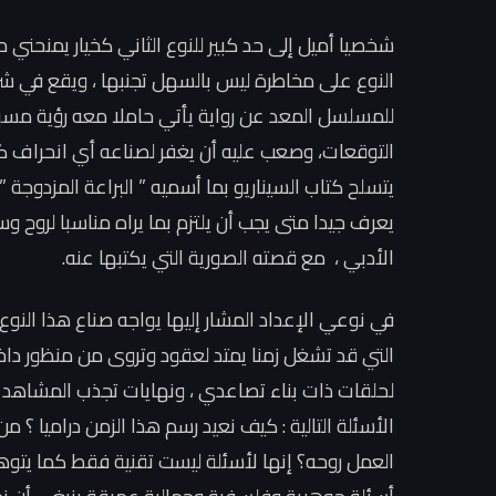
شخصيا أميل إلى حد كبير للنوع الثاني كخيار يمنحني 
النوع على مخاطرة ليس بالسهل تجنبها ، ويقع في شر
للمسلسل المعد عن رواية يأتي حاملا معه رؤية مسبق
التوقعات، وصعب عليه أن يغفر لصناعه أي انحراف 
يتسلح كتاب السيناريو بما أسميه ” البراعة المزدوجة 
يعرف جيدا متى يجب أن يلتزم بما يراه مناسبا لروح 
الأدبي ، مع قصته الصورية التي يكتبها عنه.
في نوعي الإعداد المشار إليها يواجه صناع هذا النوع 
التي قد تشغل زمنا يمتد لعقود وتروى من منظور دا
لحلقات ذات بناء تصاعدي ، ونهايات تجذب المشاهد للح
الأسئلة التالية : كيف نعيد رسم هذا الزمن دراميا ؟ م
العمل روحه؟ إنها لأسئلة ليست تقنية فقط كما يتو