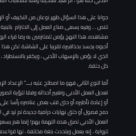
الأدبي كما هو ، أم نعيد تشكيله وفقا لمتطلبات ال
جوابا على هذا السؤال ظهر نوعان من التكييف أو الإع
للنص … وفيه يسعى صناع العمل إلى الالتزام بالبنية ال
مشاهده. هذا النهج يؤمن للملتزمين به رضا قراء الروا
أحبوه يجسد بحذافيره تقريبا على الشاشة. لكن هذا ال
الذي لا يؤمن بالإسهاب الأدبي ، ويكفر بالاستطراد
كل حلقة.
أما النوع الثاني فهو ما اصطلح عليه بـــ” الإعداد الإ
تعديل العمل الأدبي وتغيير أحداثه وفقا للرؤية الصوري
أو إعادة تأطيره أو حتى قلب بعض عناصره رأسا على
دمج فصول أو خلق نهايات درامية جديدة لم ترد في ا
العمل الأدبي لصق هذه التهمة بهم! إنما هم يسعون 
للرواية ، إنه يعمل ويتحدث بلغة مختلفة ، لها قواعد