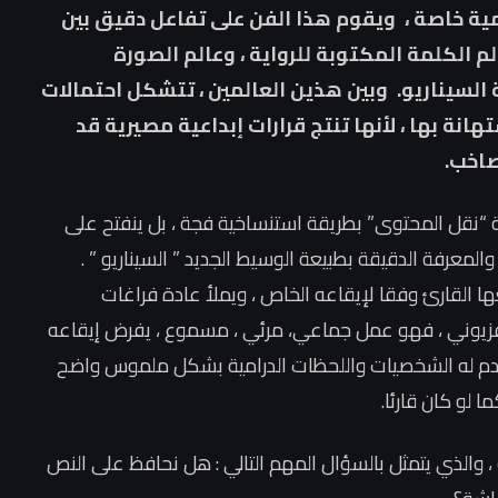
مية خاصة ، ويقوم هذا الفن على تفاعل دقيق بين
م الكلمة المكتوبة للرواية ، وعالم الصورة
السيناريو. وبين هذين العالمين ، تتشكل احتمالات
هانة بها ، لأنها تنتج قرارات إبداعية مصيرية قد
صاخب.
ة “نقل المحتوى” بطريقة استنساخية فجة ، بل ينفتح على
المعرفة الدقيقة بطبيعة الوسيط الجديد ” السيناريو ” .
عها القارئ وفقا لإيقاعه الخاص ، ويملأ عادة فراغات
لفزيوني ، فهو عمل جماعي، مرئي ، مسموع ، يفرض إيقاعه
 ويقدم له الشخصيات واللحظات الدرامية بشكل ملموس واضح
ا لو كان قارئا.
و ، والذي يتمثل بالسؤال المهم التالي : هل نحافظ على النص