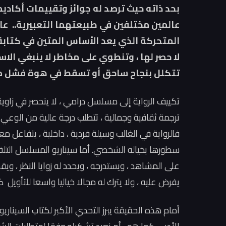
بحد ذاته حيث ترصد له جوائز وتقييمات أكادي
عالمين مختلفين في طبيعتهما التعبيرية.. عال
المتحركة الذي يعد الأساس المتين في كتابة 
لا حصر لها ، وتنطوي على مخاطر لا ينبغي الاست
تتكلل بنجاح ساحق أو تسقط في هوة فشل 
تكييف الرواية إلى مسلسل درامي ، لا ينحصر في زاوي
ترجمة ثقافية وجمالية ، تتطلب درجة عالية من الوعي و
فالرواية في الغالب وسيلة فردية ، داخلية ، يتفاعل م
سطورها بخياله الشخصي. أما سيناريو المسلسل الت
على المشاهد ، ويستدرجه ، ويحدد له زوايا النظر ،
يفرض عليه ، ولا يترك له مجالا خياليا واسعا للتأويل كم
أمام هذه الحقيقة يبرز التحدي الأكبر لكتاب السيناري