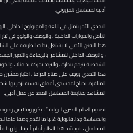
أسئلة جوهرية وفلسفية وجمالية عميقة ينبغي أن نج
أدبية لمسلسل تلفزيوني.
التحدي الآخر يتمثل في اللغة والمونولوج الداخلي. ال
التأمل والحوارات الداخلية ، والوصف والولوج في تيا
هذا التفنن الأدبي لا يشتغل بذات الطريقة على الشا
، والوصف الداخلي للمشاعر بالإيماءة والتعبير الج
الشخصية يترجم بنظرة ، والتردد بحركة يد مثلا ، وا
هذا التحدي يوجب على صناع الدراما ، اختيار ممثلين ح
المتلفزة. نحتاج لمجسدي أعماق نفسية تزخر بها شخصيا
المشاهد بمتابعة المسلسل المعد عن عمل أدبي.
تصميم العالم البصري للرواية ” ديكور وملابس وموس
والحساسة جدا. فالرواية غالبا ما تقدم وصفا عاما للم
المسلسل ، فيجسّد هذا العالم أمام أعيننا ، ولهذا ف