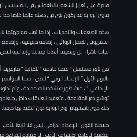
قادرة على تعزيز الشعور بالانغماس في المسلسل ! و
قارئ الرواية قد يكون بنى في ذهنه عالما خاصا جدا ، 
هذه الصعوبات والتحديات ، إذا ما تمت مواجهتها بال
التلفزيوني للعمل الروائي ، إضافة حقيقية ، وإضاء
نجاحا باهرا ، بل ويضيف أبعادا جمالية وإبداعية للنص 
من تابع مسلسل ” قصة خادمة ” للكاتبة ” مارغريت أتو
بالنوع الأول ” الإعداد الوفي ” للنص ، فيما المواسم ا
الإبداعي ” ، حيث ظهرت شخصيات جديدة ، وتم تطوير 
توسّع دور المقاومة ، وتعقيد العلاقات داخل جلعاد
ذلك جرى باستلهام روح الرواية دون التقيد بها حرفيا.
خلاصة القول : الإعداد الدرامي ليس فنا تابعا للأدب 
عظيمة لإعادة اكتشاف الأدب ، لا كمادة للقراءة ف