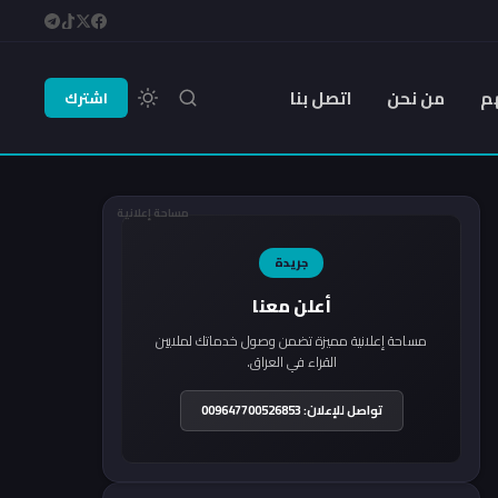
م
من نحن
اتصل بنا
اشترك
مساحة إعلانية
جريدة
أعلن معنا
مساحة إعلانية مميزة تضمن وصول خدماتك لملايين
القراء في العراق.
تواصل للإعلان: 009647700526853