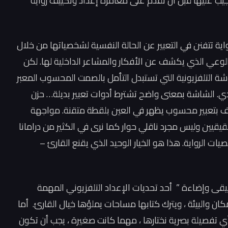
يب عليها قبل أن نقدم على مغامرة إعداد وتكييف رواية
رواية تتفنن في التعبير عن الحالة النفسية لشخصياتها من خلال
ر الوعي الذي يكشف عن الأفكار والمشاعر الداخلية لها. لكن
شة التلفزيونية التي تستبدل التأمل بالصمت المحسوب المعبر
سدي. الشاشة بمعنى واضح تشترط أدوات تعبير بديلة… حزن
لخوف بتعبير محسوب يظهر في العين بلقطة متقنة. مواجهة
قيقيين وليس مجرد ناقلي حوار كما نرى في الكثير من درامانا
ت الرواية. هذا هو الخيار الوحيد الذي يقنع القارئ –
يقى وإضاءة ” أحد تحديات الإعداد التلفزيوني المهمة
كان والبيئة ، ويترك كتابها مساحات يملؤها خيال القارئ. أما
أي تفصيلة بصرية نختارها ، مهما كانت صغيرة ، يجب أن تكون