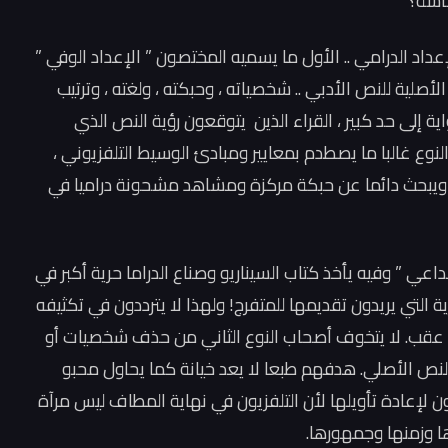
شاشة؟
داد الدرامي .. الأول ما يسميه المختصون ” الإعداد الوفي ”
أصلية للنص الأدبي .. شخصياته ، وحبكته ، ولغته ، وترتيب
ية إلى حد كبير ، القراء الذين يتوقعون رؤية النص الذي
نوع غالبا ما يصطدم بمعايير ومبادئ الوسيط التلفزيوني ،
 ، ويبحث دائما عن حبكة مركزة ومشاهد مشحونة دراميا في
بداعي ” وفيه يأخذ كتاب السيناريو وصناع الدراما حرية أكبر في
ة التي يريدون تقديمها للمتفرج! ولهذا لا يترددون في تكثيفه
 عقب. لا يتخوف أصحاب النوع الثاني من حذف شخصيات أو
لنص الأصلي. هدفهم طبعا لا يعد خيانة كما يحاول محبو
لإعادة تأويلها لأن التلفزيون في نهاية المطاف ليس مرآة
ها وزمنها وجمهورها.