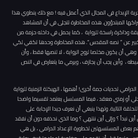
حرية الإبداع في المجال الذي أعمل فيه ! مع ذلك ينطوي هذا
اكها المبتدؤون. هذه المخاطرة تتجلى في أن المشاهد
ة وذاكرة راسخة للرواية ، كما يحمل في داخله حزمة من
كبير عن ” نصه المقدس “. هذه المخاطرة وحدها تكفي لكي
” وهي أن يكون مخلصا لروح الرواية ، لا لنصها فقط ، وأن
وسيطه ، وأين يجب أن يجازف ، ويرمي ما يتعارض في النص
الدرامي تحديات جمة أخرى! أهمها ، الهيكلة الزمنية للرواية
خلي أو زمني معقد ، فيما المسلسل يعتمد تقسيما واضحا
لقة التالية. ولهذا ينبغي أن نعرف جيدا الإجابة على
ن أين نبدأ ؟ وإلى أين ننتهي ؟ وما الذي نحذفه دون أن نفقد
هم بعض المستسهلين لخطورة الإعداد الدرامي ، بل هي