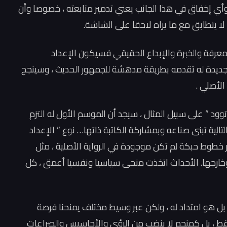
أي إخفاق في هذا الجانب يعني تدمير متابعته ، خصوصا وأن
لا يتطابق مع ما يراه لاحقا على الشاشة.
معرفة والخبرة والإبداع الحقيقي فسيكون الإعداد
ة جديدة له تقدمه بطريقة مدهشة للجمهور الحديث ، وسينجح
الأصلي .
ود ” على سبيل المثال ، سيجد أن الموسم الأول له التزم
لتالية تبنى صناعه وبمشاركة الكاتبة ذاتها… نوع ” الإعداد
خطوط حبكة لم تكن موجودة في الرواية الأصلية ، مثل
 وخارجها. الأحداث اتخذت منحى سياسيا ونفسيا أعمق ، كل
، بل هو امتداد له ، ولكن عبر وسيط مختلف يمنحنا فرصة
قط ، بل كمنجم لا ينضب من الرؤى والأحاسيس والصراعات