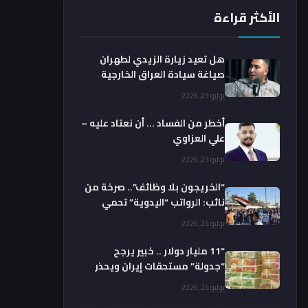
الأكثر قراءة
هل تعيد زيارة الزيدي لطهران
صياغة سيادة العراق الخارجية
فعليا؟.. باحث يوضح
يوليو 23, 2026
أخطر من الفساد … أن نعتاد عليه –
علي العزاوي
يوليو 23, 2026
“الخريجون بلا وظائف”.. صرخة من
نائب: الرواتب “اليدوية” تحمي
الفضائيين!
يوليو 24, 2026
“11 مليار دولار .. خبير يرجح
“جدولة” مستحقات إيران ويحذر
من السداد الفوري
يوليو 24, 2026