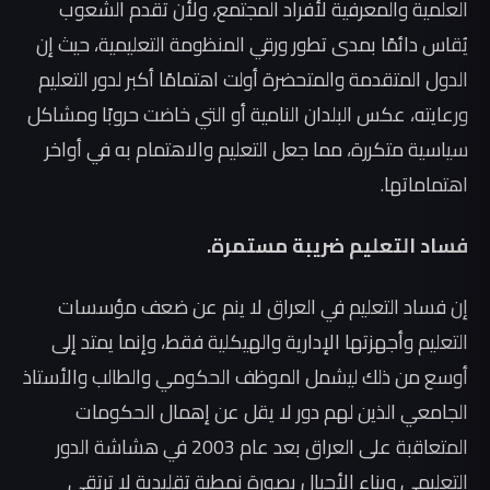
العلمية والمعرفية لأفراد المجتمع، ولأن تقدم الشعوب
يُقاس دائمًا بمدى تطور ورقي المنظومة التعليمية، حيث إن
الدول المتقدمة والمتحضرة أولت اهتمامًا أكبر لدور التعليم
ورعايته، عكس البلدان النامية أو التي خاضت حروبًا ومشاكل
سياسية متكررة، مما جعل التعليم والاهتمام به في أواخر
اهتماماتها.
فساد التعليم ضريبة مستمرة.
إن فساد التعليم في العراق لا ينم عن ضعف مؤسسات
التعليم وأجهزتها الإدارية والهيكلية فقط، وإنما يمتد إلى
أوسع من ذلك ليشمل الموظف الحكومي والطالب والأستاذ
الجامعي الذين لهم دور لا يقل عن إهمال الحكومات
المتعاقبة على العراق بعد عام 2003 في هشاشة الدور
التعليمي وبناء الأجيال بصورة نمطية تقليدية لا ترتقي