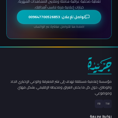
تغطية صحفية عراقية شاملة وملايين المشاهدات الشهرية.
خيارات إعلانية مرنة تناسب أهدافك.
تواصل للإعلان: 009647700526853
اضغط هنا للتواصل مباشرة عبر الواتساب
مؤسسة إعلامية مستقلة تهدف إلى نشر المعرفة والوعي الإخباري الجاد
والوطني، حول كل ما يخص العراق ومحيطه الإقليمي، بشكل مهني
وموضوعي.
FB
TW
روابط سريعة