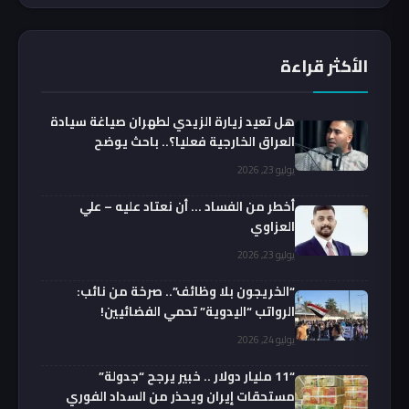
الأكثر قراءة
هل تعيد زيارة الزيدي لطهران صياغة سيادة
العراق الخارجية فعليا؟.. باحث يوضح
يوليو 23, 2026
أخطر من الفساد … أن نعتاد عليه – علي
العزاوي
يوليو 23, 2026
“الخريجون بلا وظائف”.. صرخة من نائب:
الرواتب “اليدوية” تحمي الفضائيين!
يوليو 24, 2026
“11 مليار دولار .. خبير يرجح “جدولة”
مستحقات إيران ويحذر من السداد الفوري