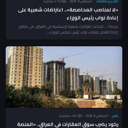
تقارير و متابعات
أغسطس 9, 2026
2٬753 مشاهدة
«لا لمناصب المحاصصة».. اعتراضات شعبية على
إعادة نواب رئيس الوزراء
جريدة / .. تتصاعد اعتراضات شعبية وسياسية في العراق على مقترح
إعادة العمل بمنصب نواب رئيس مجلس الوزراء،...
خاص
أغسطس 9, 2026
1٬991 مشاهدة
ركود يضرب سوق العقارات في العراق.. «المنصة