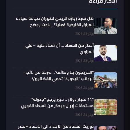
الأكثر قراءة
هل تعيد زيارة الزيدي لطهران صياغة سيادة
العراق الخارجية فعليا؟.. باحث يوضح
يوليو 23, 2026
أخطر من الفساد … أن نعتاد عليه – علي
العزاوي
يوليو 23, 2026
“الخريجون بلا وظائف”.. صرخة من نائب:
الرواتب “اليدوية” تحمي الفضائيين!
يوليو 24, 2026
“11 مليار دولار .. خبير يرجح “جدولة”
مستحقات إيران ويحذر من السداد الفوري
يوليو 24, 2026
توريث الفساد من الاجداد الى الاحفاد – عمر