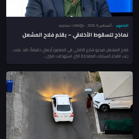
اقلامهم
أغسطس 9, 2026
1٬098 مشاهدة
نماذج للسقوط الأخلاقي – بقلم فلاح المشعل
فلاح المشعل فيديو شارع التانكي في المنصور أرعبني حقيقةً. لقد عشت
رعب انفجار السيارات المفخخة التي استهدفت مبنى...