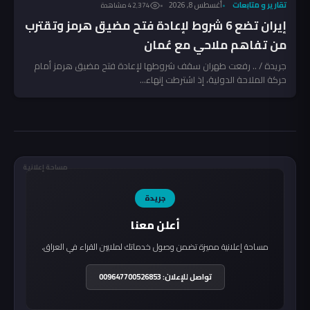
تقارير و متابعات
أغسطس 8, 2026
42٬374 مشاهدة
إيران تضع 6 شروط لإعادة فتح مضيق هرمز وتقترب
من تفاهم ملاحي مع عُمان
جريدة / .. رفعت طهران سقف شروطها لإعادة فتح مضيق هرمز أمام
حركة الملاحة الدولية، إذ اشترطت إنهاء...
مساحة إعلانية
جريدة
أعلن معنا
مساحة إعلانية مميزة تضمن وصول خدماتك لملايين القراء في العراق.
تواصل للإعلان: 009647700526853