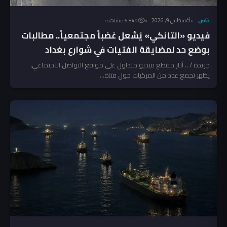
خاص
أغسطس 9, 2026
6٬849 مشاهدة
فيديو «التانكي» يُشعل غضباً مجتمعياً.. مطالبات
بوضع حد لمضايقة الفتيات في شوارع بغداد
جريدة / .. أثار مقطع فيديو متداول على مواقع التواصل الاجتماعي،
يظهر تجمع عدد من المركبات حول فتاة...