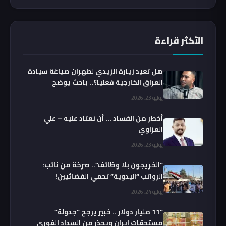
الأكثر قراءة
هل تعيد زيارة الزيدي لطهران صياغة سيادة
العراق الخارجية فعليا؟.. باحث يوضح
يوليو 23, 2026
أخطر من الفساد … أن نعتاد عليه – علي
العزاوي
يوليو 23, 2026
“الخريجون بلا وظائف”.. صرخة من نائب:
الرواتب “اليدوية” تحمي الفضائيين!
يوليو 24, 2026
“11 مليار دولار .. خبير يرجح “جدولة”
مستحقات إيران ويحذر من السداد الفوري