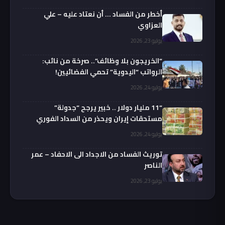
أخطر من الفساد … أن نعتاد عليه – علي
العزاوي
يوليو 23, 2026
“الخريجون بلا وظائف”.. صرخة من نائب:
الرواتب “اليدوية” تحمي الفضائيين!
يوليو 24, 2026
“11 مليار دولار .. خبير يرجح “جدولة”
مستحقات إيران ويحذر من السداد الفوري
يوليو 24, 2026
توريث الفساد من الاجداد الى الاحفاد – عمر
الناصر
يوليو 23, 2026