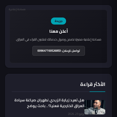
مساحة إعلانية
جريدة
أعلن معنا
مساحة إعلانية مميزة تضمن وصول خدماتك لملايين القراء في العراق.
تواصل للإعلان: 009647700526853
الأكثر قراءة
هل تعيد زيارة الزيدي لطهران صياغة سيادة
العراق الخارجية فعليا؟.. باحث يوضح
يوليو 23, 2026