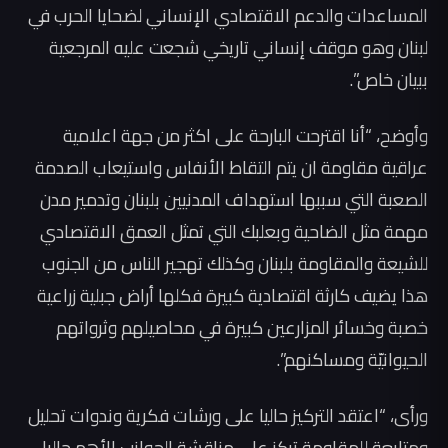
المساعدات والدعم الاقتصادي الإنساني لضحايا الحرب في
لبنان وهو موقف إنساني تاريخي شجعت عليه المرجعية
ببيان خاص”.
وأوضح، “أنا اقترحت البارحة على اكثر من جهة اعلامية
عراقية مقاومة ان يتم التقاط الأنفاس واستيعاب الصدمة
الصعبة التي سببها استهداف المدنيين بلبنان وتدمير مدن
مهمة مثل الضاحية وبعلبك التي تمثل العمق الاقتصادي
للشيعة والمقاومة بلبنان وكذلك تهجير الناس من الجنوب
هذا يضيف كارثة اقتصادية كبيرة فكلها أراض جبلية زراعية
خصبة وخسائر المزارعين كبيرة في محاصيلهم وثرواتهم
الحيوانيّة ومساكنهم”.
ورأى، “اعتقد التركيز حاليا على ورشات فكرية وندوات تحليل
ومتابعة للمقاومة تركز على مناقشة الجوانب الأهم حاليا