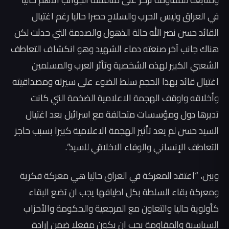
في العراق وليس الحرب والسلاح حصرا حاليا رغم اغتيال
القائد حسن نصر الله حالة الذهول والصدمة التي حدثت لكن
هناك جانب آخر صنعته دماء الشهيد وهو انكشاف التعاطف
الشعبي الكبير لهذه الشخصية وتأثر العرب والمسلمين
اغتيال قائد بهذا الحجم سلط الضوء على سيرته ومصداقيته
وأخلاقه واوقف الهجمة الاعلامية الضخمة التي كانت
تديرها دول ومؤسسات متحالفة مع اسرائيل بعد اغتيال
السيد حسن لم يعد تأثير الهجمة الاعلامية كبيرا بسبب حاجز
التعاطف الإنساني والوفاء الاخلاقي للسيد”.
وبين، “اعتقد المعركة في العراق حاليا هي معركة فكرية
ومعركة بقاء السلطة بكل اطيافها يجب ان تضع البقاء
كأولوية حاليا والتعاون مع المرجعية والحكومة والأحزاب
السياسية والمقاومة يجب ان يكون مفعلا ضمن إرادة