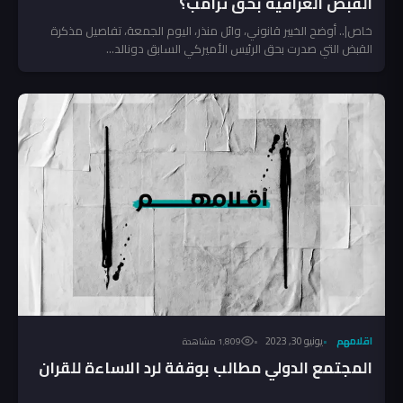
القبض العراقية بحق ترامب؟
خاص|.. أوضح الخبير قانوني، وائل منذر، اليوم الجمعة، تفاصيل مذكرة
القبض التي صدرت بحق الرئيس الأميركي السابق دونالد...
اقلامهم
يونيو 30, 2023
1٬809 مشاهدة
المجتمع الدولي مطالب بوقفة لرد الاساءة للقران