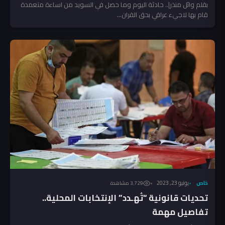
بقلم وائل منذر|.. حادثة اليوم وما حصل في السويد من اساءة متعمدة
قام بها لاجيء عراقي بحق القران...
خاص
يونيو 23, 2023
3٬729 مشاهدة
تحديات قانونية “تُهـدد” الإنتخابات المحلية..
تفاصيل مهمة