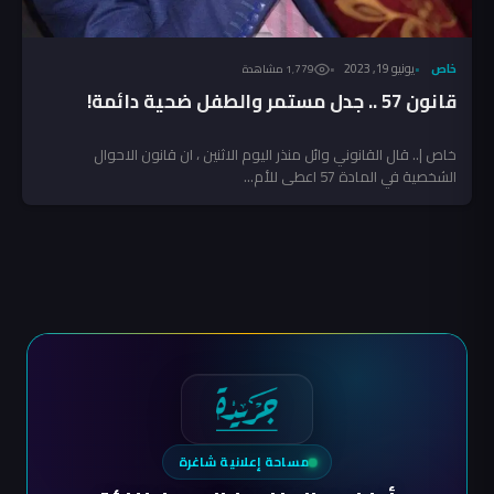
خاص
يونيو 19, 2023
1٬779 مشاهدة
قانون 57 .. جدل مستمر والطفل ضحية دائمة!
خاص |.. قال القانوني وائل منذر اليوم الاثنين ، ان قانون الاحوال
الشخصية في المادة 57 اعطى للأم...
مساحة إعلانية شاغرة