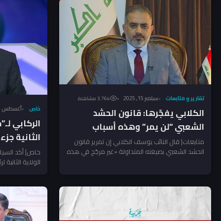
تقارير و متابعات
سبتمبر 15, 2025
3٬764 مشاهدة
خاص
أغسطس 31, 2025
الكلابي يفجّرها: قانون الحشد
الركابي لـ”
الشعبي “لن يمر” وهذه أسباب
الثانية جز
الانسداد
متابعات| قال النائب يوسف الكلابي إن تمرير قانون
والتوافقا
الحشد الشعبي بصيغته المتداولة «غير مرجّح في هذه
خاص| أكد السياس
الدورة ولا...
الولاية الثانية
الوقت الحالي...