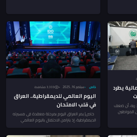
الية يطرد
خاص
سبتمبر 16, 2025
3٬333 مشاهدة
اليوم العالمي للديمقراطية.. العراق
ت
في قلب الامتحان
د ربه، أن ضعف
 المواطنين
خاص| يمر العراق اليوم بمرحلة معقدة في مسيرته
الديمقراطية، إذ يتزامن الاحتفال باليوم العالمي
للديمقراطية مع استمرار...