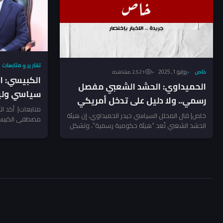
تقارير و متابعات
خاص
يوليو 1, 2025
2٬521 مشاهدة
الكبيسي: ا
الحميداوي: الحشد الشعبي مفصل
سياسي ولي
رسمي.. ولا دليل على تدخل أمريكي
متابعات| أكد ال
في ملف الرواتب
خاص| قال المحلل السياسي حيدر الحميداوي، إن هيئة
مصطفى الكبيسي،
الحشد الشعبي تُعد “هيئة حكومية رسمية”، وتشكل
سياسي حقيقي، 
أحد مفاصل المنظومة...