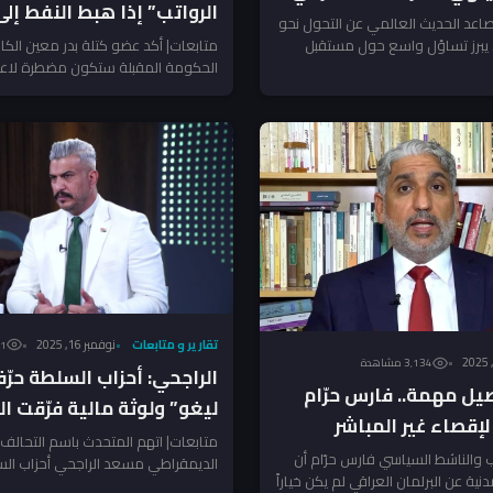
الرواتب” إذا هبط النفط إلى 60 دولارا
عد الحديث العالمي عن التحول نحو
، يبرز تساؤل واسع حول مستقبل
متابعات| أكد عضو كتلة بدر معين الك
الحكومة المقبلة ستكون مضطرة لاع
التقشف بسبب الأزمة المالية...
تقارير و متابعات
نوفمبر 16, 2025
671
3٬134 مشاهدة
الراجحي: أحزاب السلطة حر
 مهمة.. فارس حرّام
ليغو” ولوثة مالية فرّقت ا
الإقصاء غير المباشر
المدنية
متابعات| اتهم المتحدث باسم التحالف
دّد بانفجار اجتماعي!
 والناشط السياسي فارس حرّام أن
الديمقراطي مسعد الراجحي أحزاب الس
دنية عن البرلمان العراقي لم يكن خياراً
آلية “سانت ليغو” لمصلحتها، مؤكداً أن.