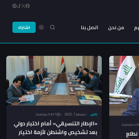
م
من نحن
اتصل بنا
اشترك
خاص
ديسمبر 7, 2025
5٬927 مشاهدة
«الإطار التنسيقي» أمام اختبار دولي
 مشاهدة
بعد تشخيص واشنطن لأزمة اختيار
 نطلع