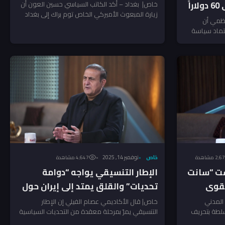
رئيس الوزراء
ً
خاص| بغداد – أكد الكاتب السياسي حسين العون أن
زيارة المبعوث الأميركي الخاص توم براك إلى بغداد
اظمي أن
وضعت...
تماد سياسة
خاص
نوفمبر 14, 2025
2٬ مشاهدة
4٬647 مشاهدة
ّفت “سانت
الإطار التنسيقي يواجه “دوامة
لقوى
تحديات” والقلق يمتد إلى إيران حول
شكل الحكومة المقبلة – الفيلي
 المدني
خاص| قال الأكاديمي عصام الفيلي إن الإطار
لطة بتحريف
التنسيقي يمرّ بمرحلة معقدة من التحديات السياسية
يوضح لـ”جريدة”
..
على خلفية التحضيرات لتشكيل...