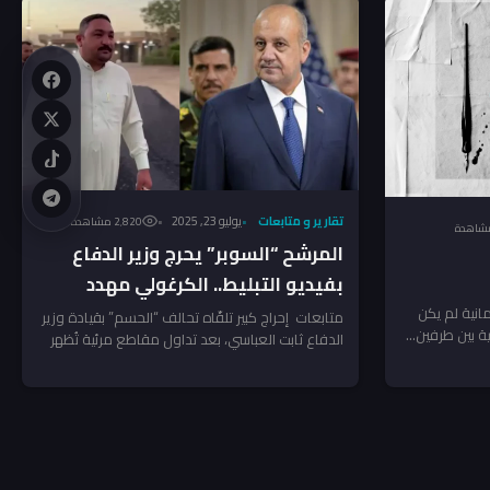
تقارير و متابعات
يوليو 23, 2025
2٬820 مشاهدة
المرشح “السوبر” يحرج وزير الدفاع
بفيديو التبليط.. الكرغولي مهدد
بالطرد من السباق الانتخابي!
انية لم يكن
متابعات إحراج كبير تلقّاه تحالف “الحسم” بقيادة وزير
 بين طرفين...
الدفاع ثابت العباسي، بعد تداول مقاطع مرئية تُظهر
أحد مرشحيه،...