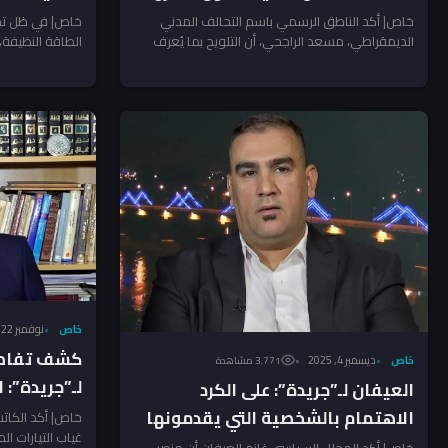
واقعياً
خاص| أكد الناطق الرسمي باسم التحالف المدني
خاص| في ظل تصا
الديمقراطي، مسعد الراجحي، أن التلويح بما يُعرف
الطاقة النظيفة
بـ«الثلث المعطل» لا يمثل...
النفط، ولا...
خاص
نوفمبر 22, 2025
كشف تفاصيل
خاص
ديسمبر 4, 2025
3٬771 مشاهدة
لـ”جريدة”: 
العيفان لـ”جريدة”: على الكرد
للمدنيين يه
الاهتمام بالشخصية التي يقدمونها
خاص| أكد الكاتب
غياب التيارات الم
لمنصب الرئاسة!
خاص| أكد المحلل السياسي غانم العيفان أن منصب