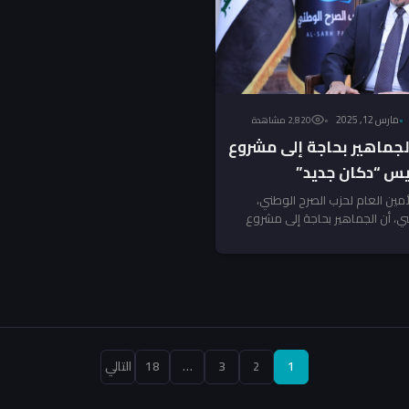
مارس 12, 2025
2٬820 مشاهدة
لجماهير بحاجة إلى مشروع
س “دكان جديد”
أمين العام لحزب الصرح الوطني،
 أن الجماهير بحاجة إلى مشروع
وليس مجرد...
تعدد
1
2
3
…
18
التالي
صفحات