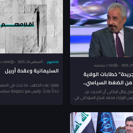
اقلامهم
أغسطس 24, 2025
2٬908 مشاهدة
2٬790 مشاهدة
السليمانية وعقدة أربيل
جريدة” خطابات الولاية
ء من الضغط السياسي..
بقلم/ علاء الخطيب ما حدث في السليم
ت هي الحاسمة
حدثاً عادياً ، وليس هو خصومة سياسية
ي وائل الركابي أن الحديث عن
 لرئيس الوزراء محمد شياع السوداني في