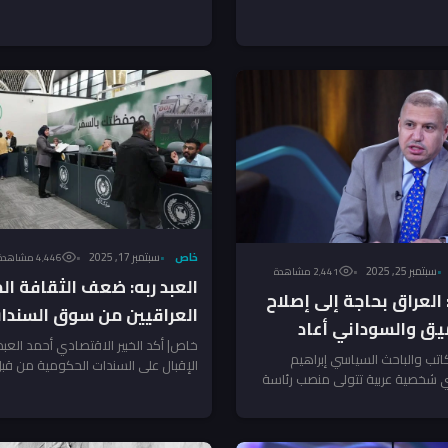
خاص
سبتمبر 17, 2025
4٬446 مشاهدة
سبتمبر 25, 2025
2٬441 مشاهدة
العبد ربه: ضعف الثقافة الم
العراق بحاجة إلى إصلاح
العراقيين من سوق السندا
ق والسوداني أعاد
خاص| أكد الخبير الاقتصادي أحمد العب
لة
كاتب والباحث السياسي إبراهيم
الإقبال على السندات الحكومية من قبل
 شخصية عربية تتولى منصب رئاسة
يعود لعدة...
ه تضييقًا في...