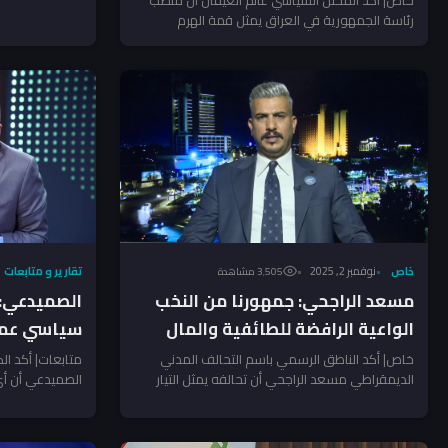
ذاتياً،...
رئاسة الجمهورية في العراق يمثل قمة الهرم
السياسي للدولة على...
خاص
نوفمبر 2, 2025
تقارير و متابعات
3٬505 مشاهدة
مسعد الراجحي: جمهورنا من النخب
الصميدعي: 
الواعية الرافضة للطائفية والمال
سياسي عمي
السياسي
تأسيس الدو
خاص| أكد الناطق الرسمي باسم التحالف المدني
متابعات| أكد ال
الديمقراطي مسعد الراجحي أن تحالفه يمثل التيار
الصميدعي أن أي
المدني الحقيقي في العراق،...
الجمهورية ستواج