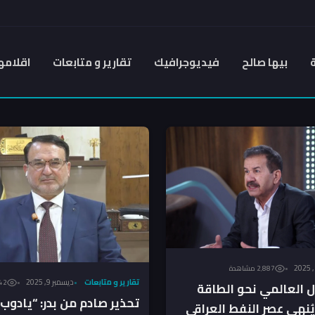
بيها صالح
فيديوجرافيك
تقارير و متابعات
اقلامه
2٬887 مشاهدة
تقارير و متابعات
ديسمبر 9, 2025
4٬942
ول العالمي نحو الطاقة
تحذير صادم من بدر: “يادوب
يُنهي عصر النفط العراقي