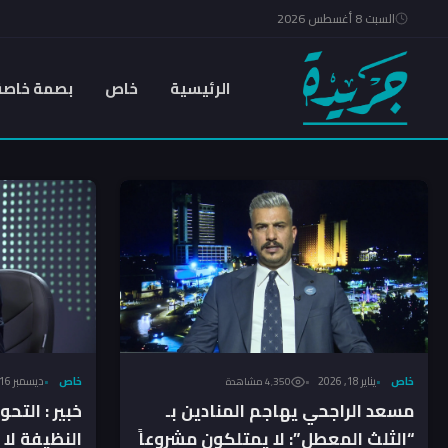
السبت 8 أغسطس 2026
الرئيسية
خاص
بصمة خاصة
خاص
يناير 18, 2026
خاص
ديسمبر 16, 2025
4٬350 مشاهدة
مسعد الراجحي يهاجم المنادين بـ
خبير : التح
“الثلث المعطل”: لا يمتلكون مشروعاً
النظيفة لا 