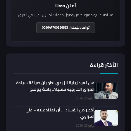
أعلن معنا
مساحة إعلانية مميزة تضمن وصول خدماتك لملايين القراء في العراق.
تواصل للإعلان: 009647700526853
الأكثر قراءة
هل تعيد زيارة الزيدي لطهران صياغة سيادة
العراق الخارجية فعليا؟.. باحث يوضح
يوليو 23, 2026
أخطر من الفساد … أن نعتاد عليه – علي
العزاوي
يوليو 23, 2026