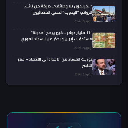
“الخريجون بلا وظائف”.. صرخة من نائب:
الرواتب “اليدوية” تحمي الفضائيين!
يوليو 24, 2026
“11 مليار دولار .. خبير يرجح “جدولة”
مستحقات إيران ويحذر من السداد الفوري
يوليو 24, 2026
توريث الفساد من الاجداد الى الاحفاد – عمر
الناصر
يوليو 23, 2026