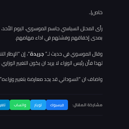
خاص|..
رأى المحلل السياسي جاسم الموسوي، اليوم الأحد، 
بمدى إخفاقهم وفشلهم في اداء مهامهم.
وقال الموسوي في حديث لـ”
جريدة
“، إن “الإطار 
لهذا فأن رئيس الوزراء لا يريد ان يكون التغيير الوزاري س
واضاف ان “السوداني قد يجد معارضة بتغيير وزراءه”، 
مشاركة المقال:
فيسبوك
تويتر
واتساب
تلغر