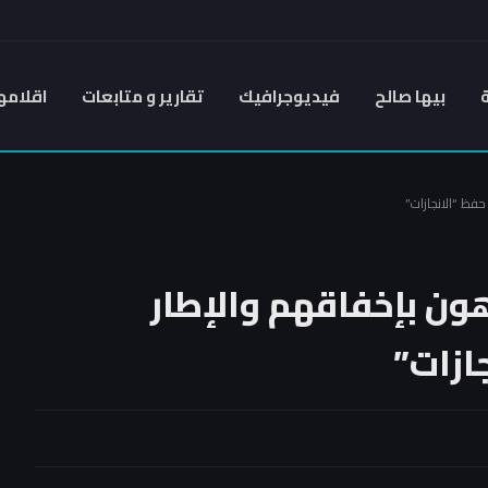
بيها صالح
فيديوجرافيك
تقارير و متابعات
اقلامه
حفظ “الانجازات”
هون بإخفاقهم والإطار
ازات”