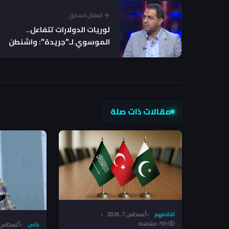
المقال السابق
لوريات الدولارات تتفاعل..
الموسوي لـ"جريدة": واشنطن
ليست ساذجة
مقالات ذات صلة
اقلامهم
أغسطس 7, 2026
795 مشاهدة
خاص
أغسطس 6, 026