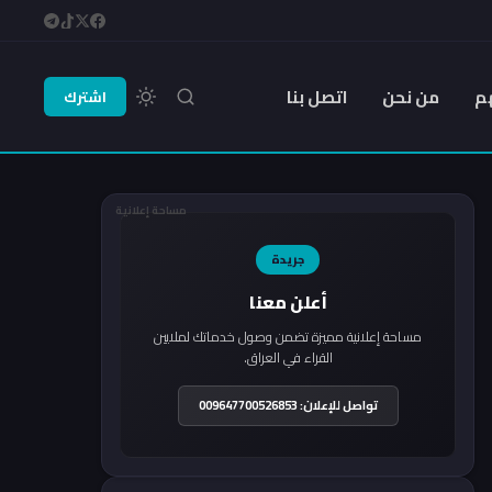
م
من نحن
اتصل بنا
اشترك
مساحة إعلانية
جريدة
أعلن معنا
مساحة إعلانية مميزة تضمن وصول خدماتك لملايين
القراء في العراق.
تواصل للإعلان: 009647700526853