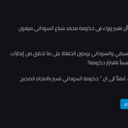
أن تغيير وزراء في حكومة محمد شياع السوداني مرهون
التنسيقي والسوداني يريدون الحفاظ على ما تحقق من إنجازات
بباً باهتزاز حكومته”.
لافتاً الى ان ” حكومة السوداني تسير بالاتجاه الصحيح
ام