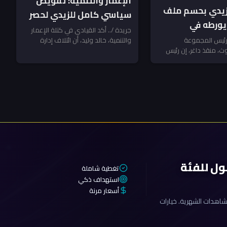
الإعمار والتنمية: تفويض
زيدي بحسم ملف
سياسي كامل للزيدي لحصر
يورطه في
السلاح بعد أيلول.. ومكافحة
جريدة /.. أكد القيادي في كتلة الإعمار
 الفصائل
 رئيس المجموعة
والتنمية، خالد وليد، أن ائتلاف إدارة
الإرهاب تنتظر المخالفين!
ث، منقذ داغر، إن رئيس
الدولة منح رئيس مجلس الوزراء...
يران ـ منقذ داغر
القائد العام للقوات
ول للفئة
تغطية شاملة
استهداف ذكي
أسعار مرنة
اهدات الشهرية. خيارات