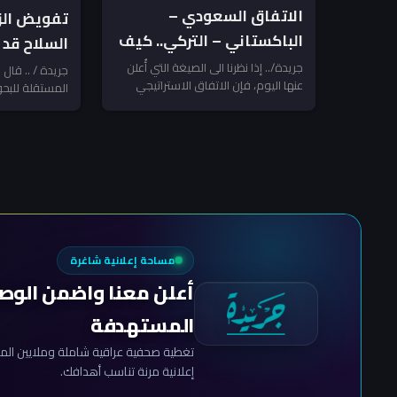
الاتفاق السعودي –
تفويض ال
الباكستاني – التركي.. كيف
السلاح قد 
نقرأه؟
مواجهة مع
جريدة/.. إذا نظرنا الى الصيغة التي أُعلن
جريدة / .. قال
عنها اليوم، فإن الاتفاق الاستراتيجي
المستقلة للبحو
المرتبطة بإ
للدفاع المشترك بين السعودية وتركيا
مجلس الوزراء و
وباكستان...
المسلحة...
مساحة إعلانية شاغرة
أعلن معنا واضمن الوص
المستهدفة
تغطية صحفية عراقية شاملة وملايين المش
إعلانية مرنة تناسب أهدافك.