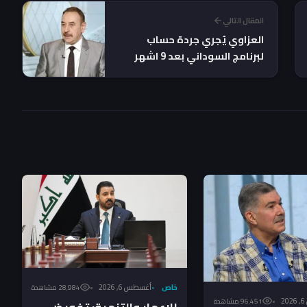
المقال التالي
العزاوي يُجري جردة حساب
لبرنامج السوداني بعد 9 اشهر
من حكومته
خاص
أغسطس 6, 2026
28٬984 مشاهدة
2
96٬451 مشاهدة