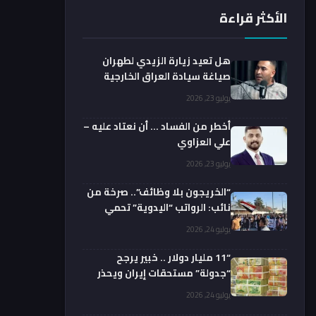
الأكثر قراءة
هل تعيد زيارة الزيدي لطهران
صياغة سيادة العراق الخارجية
فعليا؟.. باحث يوضح
يوليو 23, 2026
أخطر من الفساد … أن نعتاد عليه –
علي العزاوي
يوليو 23, 2026
“الخريجون بلا وظائف”.. صرخة من
نائب: الرواتب “اليدوية” تحمي
الفضائيين!
يوليو 24, 2026
“11 مليار دولار .. خبير يرجح
“جدولة” مستحقات إيران ويحذر
من السداد الفوري
يوليو 24, 2026