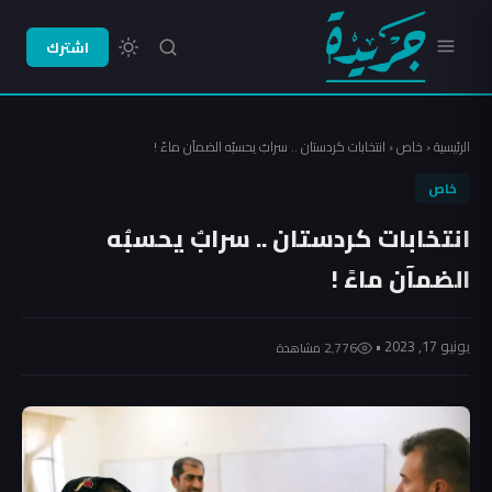
اشترك
الرئيسية
‹
خاص
‹
انتخابات كردستان .. سرابٌ يحسبُه الضمآن ماءً !
خاص
انتخابات كردستان .. سرابٌ يحسبُه
الضمآن ماءً !
يونيو 17, 2023 •
2٬776 مشاهدة