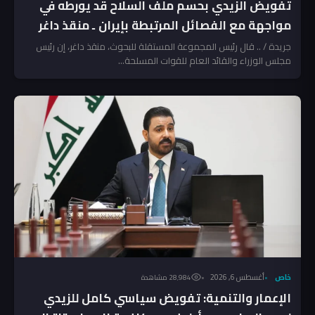
تفويض الزيدي بحسم ملف السلاح قد يورطه في
مواجهة مع الفصائل المرتبطة بإيران ـ منقذ داغر
جريدة / .. قال رئيس المجموعة المستقلة للبحوث، منقذ داغر، إن رئيس
مجلس الوزراء والقائد العام للقوات المسلحة...
خاص
أغسطس 6, 2026
28٬984 مشاهدة
الإعمار والتنمية: تفويض سياسي كامل للزيدي