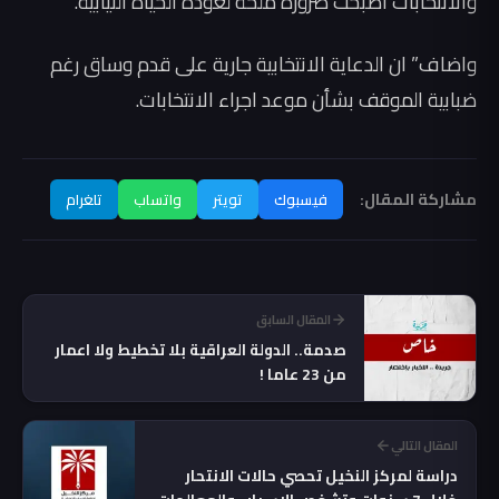
والانتخابات أصبحت ضرورة ملحة لعودة الحياة النيابية.
واضاف” ان الدعاية الانتخابية جارية على قدم وساق رغم
ضبابية الموقف بشأن موعد اجراء الانتخابات.
مشاركة المقال:
فيسبوك
تويتر
واتساب
تلغرام
المقال السابق
صدمة.. الدولة العراقية بلا تخطيط ولا اعمار
من 23 عاما !
المقال التالي
دراسة لمركز النخيل تحصي حالات الانتحار