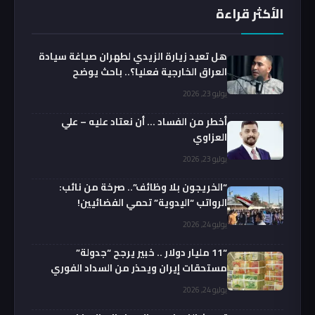
الأكثر قراءة
هل تعيد زيارة الزيدي لطهران صياغة سيادة
العراق الخارجية فعليا؟.. باحث يوضح
يوليو 23, 2026
أخطر من الفساد … أن نعتاد عليه – علي
العزاوي
يوليو 23, 2026
“الخريجون بلا وظائف”.. صرخة من نائب:
الرواتب “اليدوية” تحمي الفضائيين!
يوليو 24, 2026
“11 مليار دولار .. خبير يرجح “جدولة”
مستحقات إيران ويحذر من السداد الفوري
يوليو 24, 2026