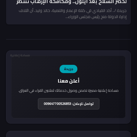
لحصر السلاح بعد أيلول.. ومكافحة الإرهاب تنتظر
المخالفين!
جريدة /.. أكد القيادي في كتلة الإعمار والتنمية، خالد وليد، أن ائتلاف
إدارة الدولة منح رئيس مجلس الوزراء...
مساحة إعلانية
جريدة
أعلن معنا
مساحة إعلانية مميزة تضمن وصول خدماتك لملايين القراء في العراق.
تواصل للإعلان: 009647700526853