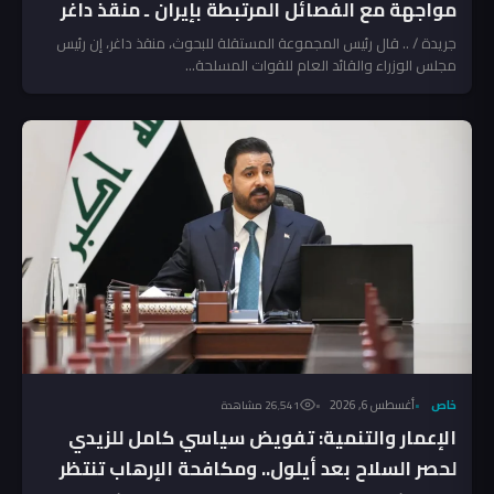
مواجهة مع الفصائل المرتبطة بإيران ـ منقذ داغر
جريدة / .. قال رئيس المجموعة المستقلة للبحوث، منقذ داغر، إن رئيس
مجلس الوزراء والقائد العام للقوات المسلحة...
خاص
أغسطس 6, 2026
26٬541 مشاهدة
الإعمار والتنمية: تفويض سياسي كامل للزيدي
لحصر السلاح بعد أيلول.. ومكافحة الإرهاب تنتظر