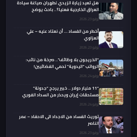
هل تعيد زيارة الزيدي لطهران صياغة سيادة
العراق الخارجية فعليا؟.. باحث يوضح
يوليو 23, 2026
أخطر من الفساد … أن نعتاد عليه – علي
العزاوي
يوليو 23, 2026
“الخريجون بلا وظائف”.. صرخة من نائب:
الرواتب “اليدوية” تحمي الفضائيين!
يوليو 24, 2026
“11 مليار دولار .. خبير يرجح “جدولة”
مستحقات إيران ويحذر من السداد الفوري
يوليو 24, 2026
توريث الفساد من الاجداد الى الاحفاد – عمر
الناصر
يوليو 23, 2026