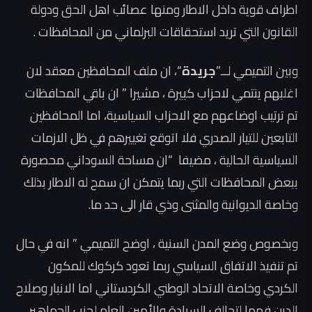
اطراف قوية داخل الاطار ومنها عصائب اهل الحق ودولة
القانون التي تريد استحقاقات البرلماني من المحافظات .
وبين التميمي لــ”
جريدة
“، ان ملف المحافظين معقد لان
اغلبهم ينتمي لاحزاب كبيرة ، مشيرا ” ان باقي المحافظات
تم ترتيب اوضاعهم مع الاحزاب السياسية، اما المحافظين
التابعين للتيار الصدري فلا اتوقع تغييرهم في ظل الازمات
السياسية الحالية ، مضيفا “ان مساحة السوداني محصورة
ببعض المحافظات التي ربما يتمكن ان سمح له الاطار بذلك
وخاصة الديوانية والمثنى وذي قار الى حد ما.
وبخصوص وضع المدن السنية ، اوضح التميمي ” انه في حال
تم تنفيذ الاتفاق السياسي ربما تعود كركوك للمكون
الكردي وخاصة الاتحاد الوطني الكردستاني اما الانبار وصلاح
الدين فهما لتحالف السيادة والأمين العام لحزب الجماهير