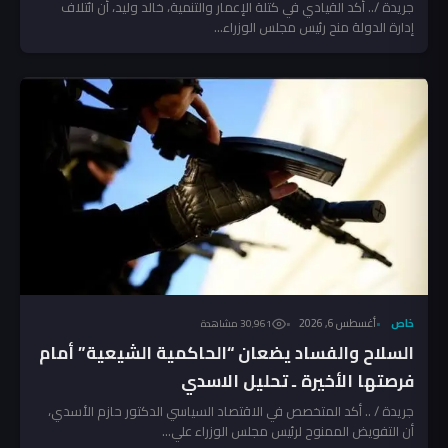
المخالفين!
جريدة /.. أكد القيادي في كتلة الإعمار والتنمية، خالد وليد، أن ائتلاف
إدارة الدولة منح رئيس مجلس الوزراء...
خاص
أغسطس 6, 2026
30٬961 مشاهدة
السلاح والفساد يضعان “الحاكمية الشيعية” أمام
فرصتها الأخيرة ـ تحليل الاسدي
جريدة / .. أكد المتخصص في الاقتصاد السياسي الدكتور حازم الأسدي،
أن التفويض الممنوح لرئيس مجلس الوزراء علي...