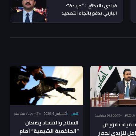
قيادي باليكتي لـ"جريدة":
البارتي يدفع باتجاه التصعيد
لإجهاض الانتخابات
خاص
أغسطس 6, 2026
30٬961 مشاهدة
2
26٬890 مشاهدة
السلاح والفساد يضعان
لتنمية: تفويض
“الحاكمية الشيعية” أمام
ل للزيدي لحصر