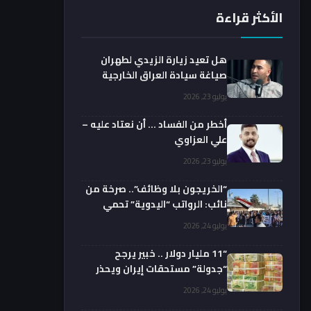
الأكثر قراءة
هل تعيد زيارة الزيدي لطهران
صياغة سيادة العراق الخارجية
فعليا؟.. باحث يوضح
يوليو 23, 2026
أخطر من الفساد … أن نعتاد عليه –
علي العزاوي
يوليو 23, 2026
“الخريجون بلا وظائف”.. صرخة من
نائب: الرواتب “اليدوية” تحمي
الفضائيين!
يوليو 24, 2026
“11 مليار دولار .. خبير يرجح
“جدولة” مستحقات إيران ويحذر
من السداد الفوري
يوليو 24, 2026