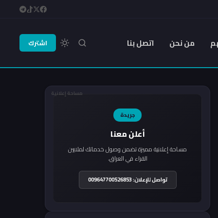
م
من نحن
اتصل بنا
اشترك
مساحة إعلانية
جريدة
أعلن معنا
مساحة إعلانية مميزة تضمن وصول خدماتك لملايين
القراء في العراق.
تواصل للإعلان: 009647700526853