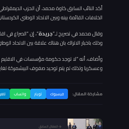
أكد النائب السابق كاوة محمد، أن الحزب الديمقراطي 
الخلافات القائمة بينه وبين الاتحاد الوطني الكردستان
وقال محمد في تصريح لـ”
جريدة
“، إن “الصراع في اقل
وذلك باخبار الاتراك بان هناك علاقة بين الاتحاد الو
وأضاف، أنه “لا توجد حكومة مؤسسات في الاقليم وا
وعسكريا ولذلك لم يتم توحيد صفوف البيشمركة لغاية 
مشاركة المقال:
فيسبوك
تويتر
واتساب
تلغر
المقال السابق