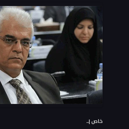
خاص |..