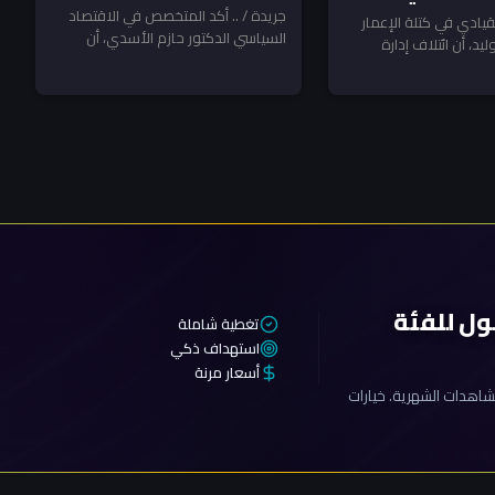
فرصتها الأخيرة ـ تحليل
جريدة / .. أكد المتخصص في الاقتصاد
 أيلول.. ومكافحة
لقيادي في كتلة الإعمار
السياسي الدكتور حازم الأسدي، أن
الاسدي
ليد، أن ائتلاف إدارة
تظر المخالفين!
التفويض الممنوح لرئيس مجلس الوزراء
س مجلس الوزراء...
علي...
ول للفئة
تغطية شاملة
استهداف ذكي
أسعار مرنة
اهدات الشهرية. خيارات