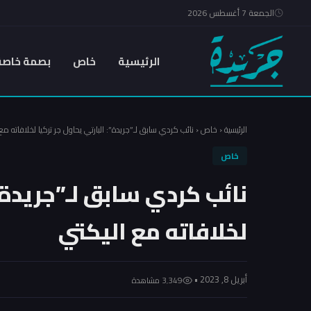
الجمعة 7 أغسطس 2026
الرئيسية
خاص
بصمة خاصة
الرئيسية
‹
خاص
‹
نائب كردي سابق لـ”جريدة”: البارتي يحاول جر تركيا لخلافاته مع
خاص
نائب كردي سابق لـ”جريدة”:
لخلافاته مع اليكتي
أبريل 8, 2023 •
3٬349 مشاهدة