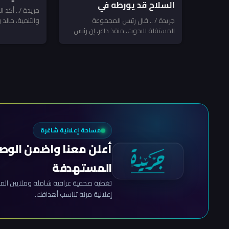
السلاح قد يورطه في
السلاح بعد
جريدة /.. أكد ا
مواجهة مع الفصائل
جريدة / .. قال رئيس المجموعة
والتنمية، خالد و
الإرهاب تن
المستقلة للبحوث، منقذ داغر، إن رئيس
الدولة منح رئي
المرتبطة بإيران ـ منقذ داغر
مجلس الوزراء والقائد العام للقوات
المسلحة...
مساحة إعلانية شاغرة
أعلن معنا واضمن الوص
المستهدفة
تغطية صحفية عراقية شاملة وملايين المش
إعلانية مرنة تناسب أهدافك.