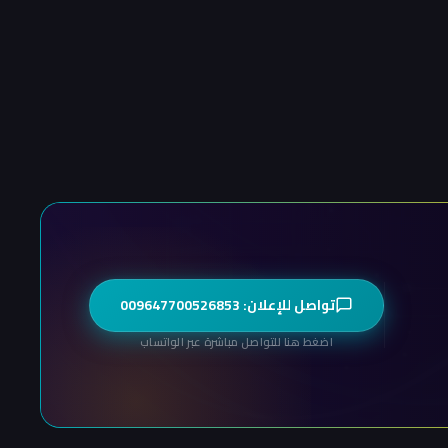
تواصل للإعلان: 009647700526853
اضغط هنا للتواصل مباشرة عبر الواتساب