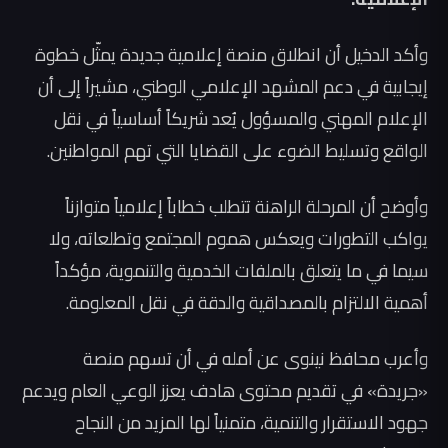
وأكد الدخيل أن انطلاق منصة إعلامية جديدة يمثّل خطوة
إيجابية في دعم المشهد الإعلامي الوطني، مشيراً إلى أن
الإعلام المهني والمسؤول يُعد شريكاً أساسياً في نقل
الواقع وتسليط الضوء على القضايا التي تهم المواطنين.
وأوضح أن المرحلة الراهنة تتطلب خطاباً إعلامياً متوازناً
يواكب التطورات ويعكس هموم المجتمع وتطلعاته، ولا
سيما في ما يتعلق بالملفات الخدمية والتنموية، مؤكداً
أهمية الالتزام بالمصداقية والدقة في نقل المعلومة.
وأعرب محافظ نينوى عن أمله في أن تسهم منصة
«جريدة» في تقديم محتوى هادف يعزز الوعي العام ويدعم
جهود الاستقرار والتنمية، متمنياً لها المزيد من النجاح