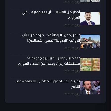
يوليو 23, 2026
أخطر من الفساد … أن نعتاد عليه – علي
العزاوي
يوليو 23, 2026
“الخريجون بلا وظائف”.. صرخة من نائب:
الرواتب “اليدوية” تحمي الفضائيين!
يوليو 24, 2026
“11 مليار دولار .. خبير يرجح “جدولة”
مستحقات إيران ويحذر من السداد الفوري
يوليو 24, 2026
توريث الفساد من الاجداد الى الاحفاد – عمر
الناصر
يوليو 23, 2026