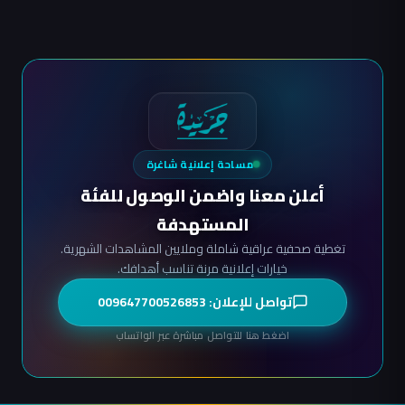
مساحة إعلانية شاغرة
أعلن معنا واضمن الوصول للفئة
المستهدفة
تغطية صحفية عراقية شاملة وملايين المشاهدات الشهرية.
خيارات إعلانية مرنة تناسب أهدافك.
تواصل للإعلان: 009647700526853
اضغط هنا للتواصل مباشرة عبر الواتساب