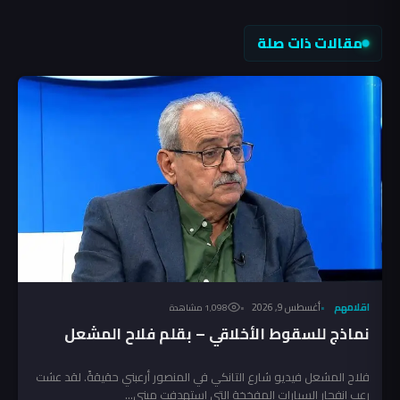
مقالات ذات صلة
اقلامهم
أغسطس 9, 2026
1٬098 مشاهدة
نماذج للسقوط الأخلاقي – بقلم فلاح المشعل
فلاح المشعل فيديو شارع التانكي في المنصور أرعبني حقيقةً. لقد عشت
رعب انفجار السيارات المفخخة التي استهدفت مبنى...