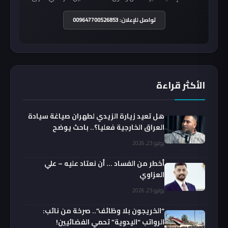
تواصل للإعلان: 009647700526853
الأكثر قراءة
هل تعيد زيارة الزيدي لطهران صياغة سيادة
العراق الخارجية فعليا؟.. باحث يوضح
يوليو 23, 2026
أخطر من الفساد … أن نعتاد عليه – علي
العزاوي
يوليو 23, 2026
“الخريجون بلا وظائف”.. صرخة من نائب:
الرواتب “اليدوية” تحمي الفضائيين!