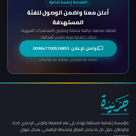
مساحة إعلانية شاغرة
أعلن معنا واضمن الوصول للفئة
المستهدفة
تغطية صحفية عراقية شاملة وملايين المشاهدات الشهرية.
خيارات إعلانية مرنة تناسب أهدافك.
تواصل للإعلان: 009647700526853
اضغط هنا للتواصل مباشرة عبر الواتساب
مؤسسة إعلامية مستقلة تهدف إلى نشر المعرفة والوعي الإخباري الجاد
والوطني، حول كل ما يخص العراق ومحيطه الإقليمي، بشكل مهني
وموضوعي.