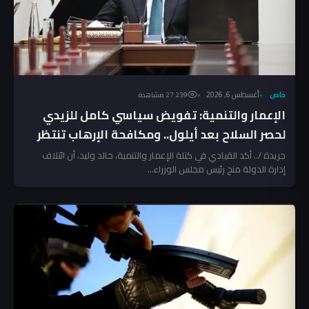
خاص
أغسطس 6, 2026
27٬239 مشاهدة
الإعمار والتنمية: تفويض سياسي كامل للزيدي
لحصر السلاح بعد أيلول.. ومكافحة الإرهاب تنتظر
المخالفين!
جريدة /.. أكد القيادي في كتلة الإعمار والتنمية، خالد وليد، أن ائتلاف
إدارة الدولة منح رئيس مجلس الوزراء...