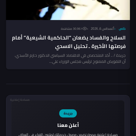
خاص
أغسطس 6, 2026
30٬961 مشاهدة
السلاح والفساد يضعان “الحاكمية الشيعية” أمام
فرصتها الأخيرة ـ تحليل الاسدي
جريدة / .. أكد المتخصص في الاقتصاد السياسي الدكتور حازم الأسدي،
أن التفويض الممنوح لرئيس مجلس الوزراء علي...
مساحة إعلانية
جريدة
أعلن معنا
مساحة إعلانية مميزة تضمن وصول خدماتك لملايين القراء في العراق.