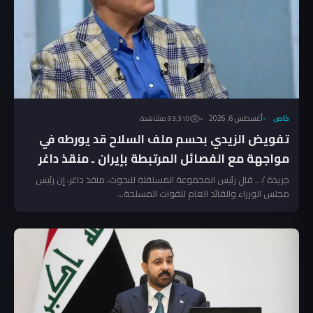
خاص
أغسطس 6, 2026
93٬310 مشاهدة
تفويض الزيدي بحسم ملف السلاح قد يورطه في
مواجهة مع الفصائل المرتبطة بإيران ـ منقذ داغر
جريدة / .. قال رئيس المجموعة المستقلة للبحوث، منقذ داغر، إن رئيس
مجلس الوزراء والقائد العام للقوات المسلحة...