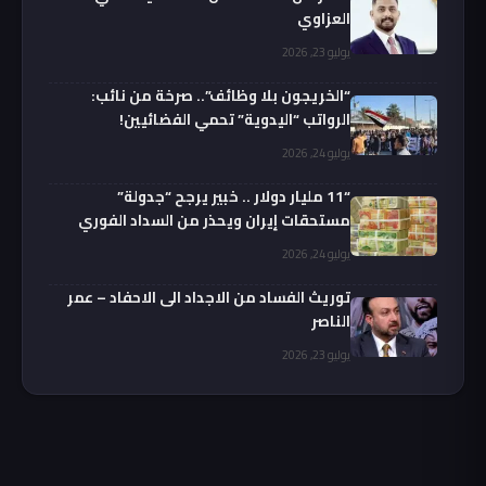
العزاوي
يوليو 23, 2026
“الخريجون بلا وظائف”.. صرخة من نائب:
الرواتب “اليدوية” تحمي الفضائيين!
يوليو 24, 2026
“11 مليار دولار .. خبير يرجح “جدولة”
مستحقات إيران ويحذر من السداد الفوري
يوليو 24, 2026
توريث الفساد من الاجداد الى الاحفاد – عمر
الناصر
يوليو 23, 2026