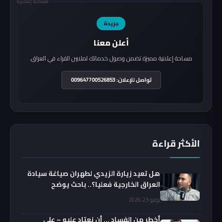
مساحة إعلانية
جريدة
أعلن معنا
مساحة إعلانية مميزة تضمن وصول خدماتك لملايين القراء في العراق.
تواصل للإعلان: 009647700526853
الأكثر قراءة
هل تعيد زيارة الزيدي لطهران صياغة سيادة
العراق الخارجية فعليا؟.. باحث يوضح
يوليو 23, 2026
أخطر من الفساد … أن نعتاد عليه – علي