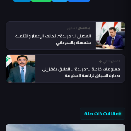
المقال السابق
العكيلي لـ"جريدة": تحالف الإعمار والتنمية
متمسك بالسوداني
المقال التالي
معلومات خاصة لـ"جريدة".. العلاق يقفز إلى
صدارة السباق لرئاسة الحكومة
مقالات ذات صلة