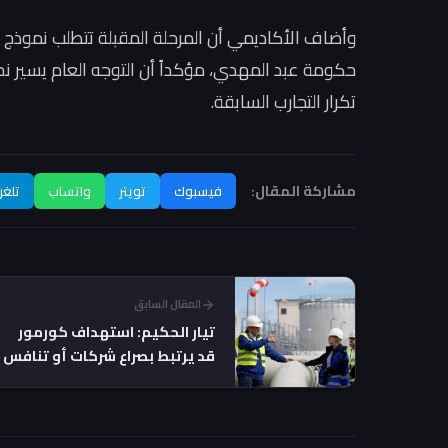
وأضاف الأكاديمي أن المرحلة المقبلة تتطلب نموذج
حكومة عبد المهدي، مؤكداً أن التوجه العام يسير ن
تكرار التجارب السابقة.
مشاركة المقال:
فيسبوك
تويتر
واتساب
تلغر
المقال السابق
تيار الحكيم: استهداف كورمور
قد يرتبط بصراع شركات أو تنافس
غازي إقليمي