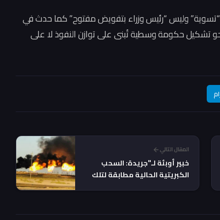
 “تسوية” وليس “رئيس وزراء بتفويض مفتوح” كما حدث في
حو تشكيل حكومة وسطية تُبنى على توازن النفوذ لا على
ام
المقال التالي
خبير أوبئة لـ"جريدة: السحب
الكبريتية الحالية مطابقة لتلك
التي سُجلت مطلع العام!