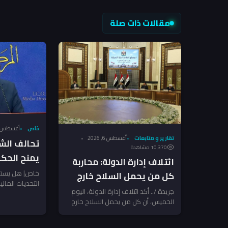
مقالات ذات صلة
خاص
أغسطس 6, 026
تقارير و متابعات
أغسطس 6, 2026
تحالف الش
10٬370 مشاهدة
يمنح الحك
ائتلاف إدارة الدولة: محاربة
لضرب الفسا
خاص| هل يستط
كل من يحمل السلاح خارج
التحديات المال
الشرماني ل
الدولة!
جريدة /.. أكد ائتلاف إدارة الدولة، اليوم
انطلاق نحو إ
الخميس، أن كل من يحمل السلاح خارج
نفسه مع...
إرادة الدولة أو يستخدم...