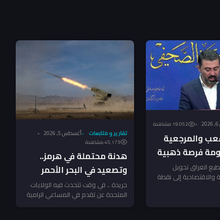
2
19٬052 مشاهدة
تقارير و متابعات
أغسطس 5, 2026
عب والمرجعية
45٬173 مشاهدة
ومة فرصة ذهبية
هدنة محتملة في هرمز..
د – النائب
يع العراق تحويل
وتصعيد في البحر الأحمر
ية والاقتصادية إلى نقطة
ـ”جريدة”
يهدد أمن الملاحة الإقليمي!
جريدة .. في وقت تتحدث فيه الولايات
صلاح شامل؟ سؤال يفرض
المتحدة عن تقدم في المساعي الرامية
إلى خفض التوتر في منطقة...