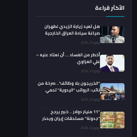
الأكثر قراءة
هل تعيد زيارة الزيدي لطهران
صياغة سيادة العراق الخارجية
فعليا؟.. باحث يوضح
يوليو 23, 2026
أخطر من الفساد … أن نعتاد عليه –
علي العزاوي
يوليو 23, 2026
“الخريجون بلا وظائف”.. صرخة من
نائب: الرواتب “اليدوية” تحمي
الفضائيين!
يوليو 24, 2026
“11 مليار دولار .. خبير يرجح
“جدولة” مستحقات إيران ويحذر
من السداد الفوري
يوليو 24, 2026