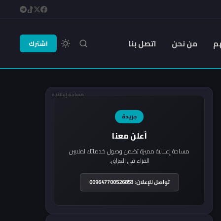
م
من نحن
اتصل بنا
اشترك
مساحة إعلانية
جريدة
أعلن معنا
مساحة إعلانية مميزة تضمن وصول خدماتك لملايين
القراء في العراق.
تواصل للإعلان: 009647700526853