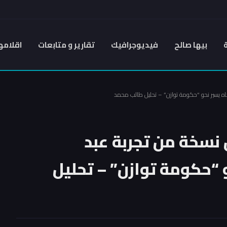
بيها صالح
فيديوجرافيك
تقارير و متابعات
اقلامه
اه يسير نحو “حكومة توازن” – تحليل طالب محمد
 نسخة من تجربة عبد
و “حكومة توازن” – تحليل