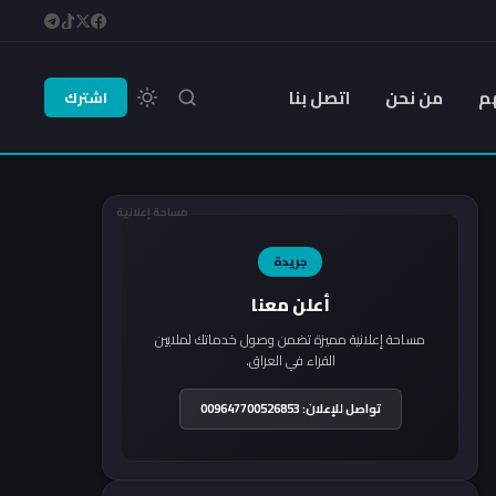
م
من نحن
اتصل بنا
اشترك
مساحة إعلانية
جريدة
أعلن معنا
مساحة إعلانية مميزة تضمن وصول خدماتك لملايين
القراء في العراق.
تواصل للإعلان: 009647700526853