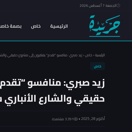
الجمعة 7 أغسطس 2026
الرئيسية
خاص
بصمة خاصة
الرئيسية
‹
خاص
‹
زيد صبري: منافسو “تقدم” يفتقرون إلى مشروع حقيقي والشار
خاص
زيد صبري: منافسو “تقدم”
حقيقي والشارع الأنباري 
أكتوبر 28, 2025 •
3٬391 مشاهدة