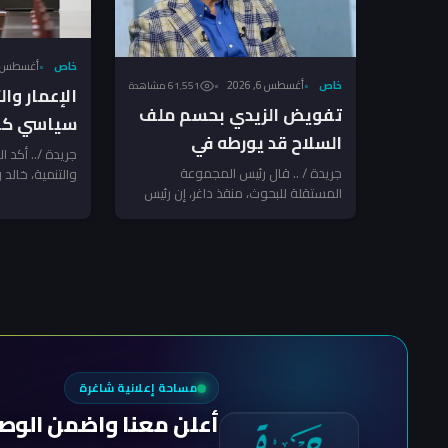
خاص
أغسطس 6, 026
خاص
أغسطس 6, 2026
61٬551 مشاهدة
الإعمار وا
تفويض الزيدي بحسم ملف
سياسي كام
السلاح قد يورطه في
السلاح بعد
جريدة /.. أكد ا
مواجهة مع الفصائل
جريدة / .. قال رئيس المجموعة
والتنمية، خالد و
الإرهاب تن
المستقلة للبحوث، منقذ داغر، إن رئيس
الدولة منح رئي
المرتبطة بإيران ـ منقذ داغر
مجلس الوزراء والقائد العام للقوات
المسلحة...
مساحة إعلانية شاغرة
أعلن معنا واضمن الوص