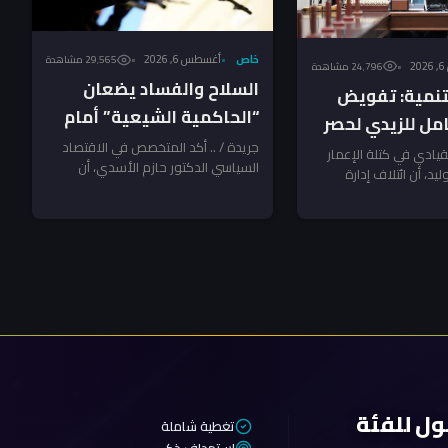
خاص
أغسطس 6, 2026
29٬565 مشاهدة
2
24٬796 مشاهدة
السلاح والفساد يضعان
لتنمية: تفويض
“الحاكمية الشيعية” أمام
ل للزيدي لحصر
فرصتها الأخيرة ـ تحليل
جريدة / .. أكد المتخصص في الاقتصاد
 أيلول.. ومكافحة
لقيادي في كتلة الإعمار
السياسي الدكتور حازم الأسدي، أن
الاسدي
ليد، أن ائتلاف إدارة
تظر المخالفين!
التفويض الممنوح لرئيس مجلس الوزراء
س مجلس الوزراء...
علي...
ول للفئة
تغطية شاملة