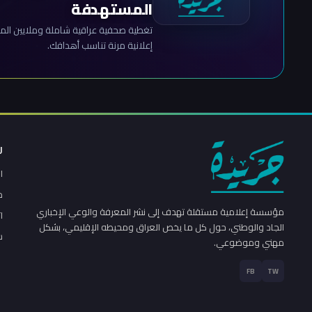
المستهدفة
تغطية صحفية عراقية شاملة وملايين المش
إعلانية مرنة تناسب أهدافك.
ر
ا
م
مؤسسة إعلامية مستقلة تهدف إلى نشر المعرفة والوعي الإخباري
ا
الجاد والوطني، حول كل ما يخص العراق ومحيطه الإقليمي، بشكل
س
مهني وموضوعي.
FB
TW