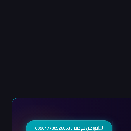
تواصل للإعلان: 009647700526853