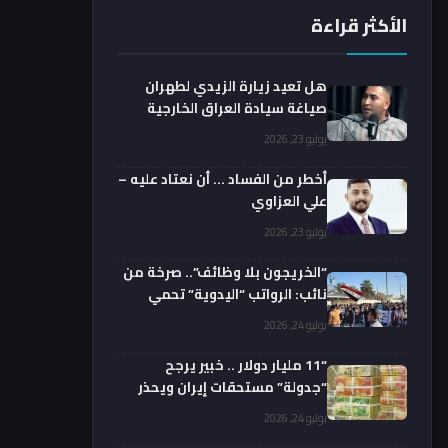
الأكثر قراءة
هل تعيد زيارة الزيدي لطهران
صياغة سيادة العراق الخارجية
فعليا؟.. باحث يوضح
يوليو 23, 2026
أخطر من الفساد … أن نعتاد عليه –
علي العزاوي
يوليو 23, 2026
“الخريجون بلا وظائف”.. صرخة من
نائب: الرواتب “اليدوية” تحمي
الفضائيين!
يوليو 24, 2026
“11 مليار دولار .. خبير يرجح
“جدولة” مستحقات إيران ويحذر
من السداد الفوري
يوليو 24, 2026